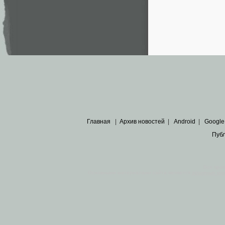
Главная
|
Архив новостей
|
Android
|
Google
Пуб
Все пра
Основными материалами сайта являются
архивные ко