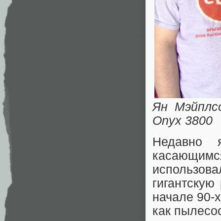
Ян Мэйплсо
Onyx 3800
Недавно 
касающимся
использова
гигантскую
начале 90-х
как пылесос