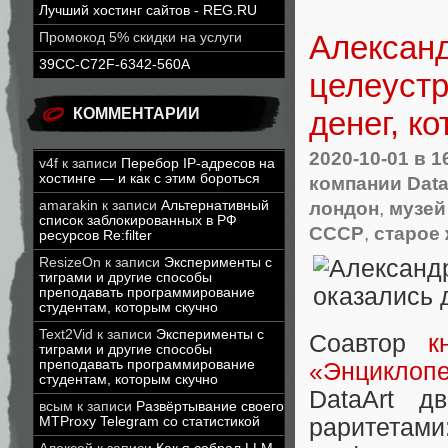
Лучший хостинг сайтов - REG.RU
Александ
Промокод 5% скидки на услуги
39CC-C72F-6342-560A
целеустр
КОММЕНТАРИИ
денег, к
2020-10-01
в 1
v4f
к записи
Перебор IP-адресов на
хостинге — и как с этим бороться
компании Data
лондон
,
музей 
amarakin
к записи
Альтернативный
список заблокированных в РФ
СССР
,
старое
ресурсов Re:filter
ResizeOn
к записи
Эксперименты с
тиграми и другие способы
преподавать программирование
студентам, которым скучно
Text2Vid
к записи
Эксперименты с
Соавтор
к
тиграми и другие способы
преподавать программирование
«Энциклоп
студентам, которым скучно
DataArt д
всым
к записи
Развёртывание своего
MTProxy Telegram со статистикой
раритетам