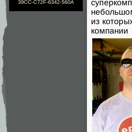
суперкомп
39CC-C72F-6342-560A
небольшом
из которы
компании