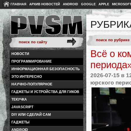
ГЛАВНАЯ
АРХИВ НОВОСТЕЙ
ANDROID
GOOGLE
APPLE
MICROSOF
РУБРИК
Всё о ко
НОВОСТИ
ПРОГРАММИРОВАНИЕ
периода
ИНФОРМАЦИОННАЯ БЕЗОПАСНОСТЬ
2026-07-15
в 1
ЭТО ИНТЕРЕСНО
юрского пери
НАУЧНО-ПОПУЛЯРНОЕ
ГАДЖЕТЫ И УСТРОЙСТВА ДЛЯ ГИКОВ
ТЕКУЧКА
JAVASCRIPT
DIY ИЛИ СДЕЛАЙ САМ
ГАДЖЕТЫ
ANDROID