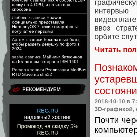
Алексей
к записи
Как я собрал LLM-
графическ
печку на 4 GPU, и на что она
интервью
способна
Любовь
к записи
Huawei
видеоплате
официально представила
ввоз стра
HarmonyOS 7: какие смартфоны
получат её первыми
орбите спу
Артем
к записи
Бесплатные боты,
чтобы раздеть девушку по фото в
Читать по
2024
sasha
к записи
Майнинг биткоинов
на 55-летнем ветеране IBM 1401
Познако
Roman
к записи
Реализация ModBus
RTU Slave на stm32
устарев
состоян
РЕКОМЕНДУЕМ
2018-10-10
в 7
3D-графикой
,
REG.RU
надежный хостинг
Почти чере
Промокод на скидку 5%
компьютер
REG.RU