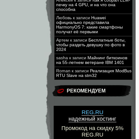
Алексей
к записи
Как я собрал LLM-
печку на 4 GPU, и на что она
способна
Любовь
к записи
Huawei
официально представила
HarmonyOS 7: какие смартфоны
получат её первыми
Артем
к записи
Бесплатные боты,
чтобы раздеть девушку по фото в
2024
sasha
к записи
Майнинг биткоинов
на 55-летнем ветеране IBM 1401
Roman
к записи
Реализация ModBus
RTU Slave на stm32
РЕКОМЕНДУЕМ
REG.RU
надежный хостинг
Промокод на скидку 5%
REG.RU