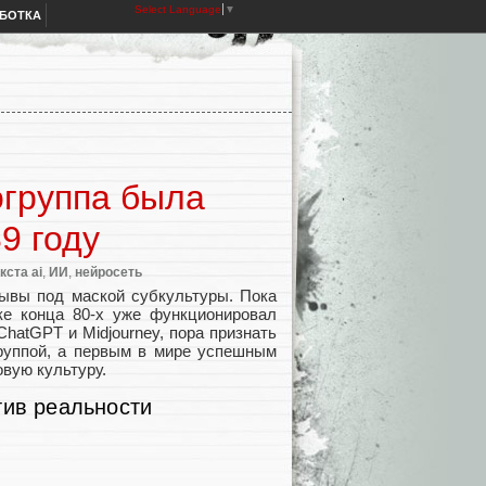
Select Language
▼
АБОТКА
огруппа была
9 году
кста ai
,
ИИ
,
нейросеть
рывы под маской субкультуры. Пока
ке конца 80-х уже функционировал
ChatGPT и Midjourney, пора признать
руппой, а первым в мире успешным
вую культуру.
тив реальности