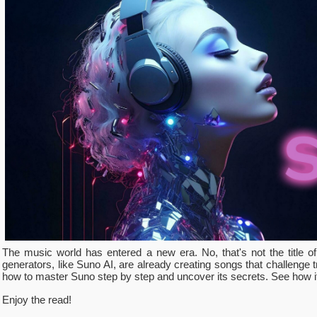
The music world has entered a new era. No, that's not the title of
generators, like Suno AI, are already creating songs that challenge t
how to master Suno step by step and uncover its secrets. See how i
Enjoy the read!