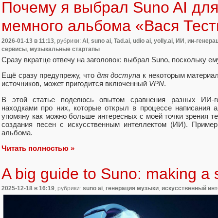
Почему я выбрал Suno AI для
мемного альбома «Вася Тес
2026-01-13
в 11:13
, рубрики:
AI
,
suno ai
,
Tad.ai
,
udio ai
,
yolly.ai
,
ИИ
,
ии-генера
сервисы
,
музыкальные стартапы
Сразу вкратце отвечу на заголовок:
выбрал Suno, поскольку ему 
Ещё сразу предупрежу, что
для доступа
к некоторым материал
источников, может пригодится включенный
VPN
.
В этой статье поделюсь опытом сравнения разных ИИ-ге
находками про них, которые открыл в процессе написания
упомяну как можно больше интересных с моей точки зрения т
создания песен с искусственным интеллектом (ИИ). Пример
альбома.
Читать полностью »
A big guide to Suno: making a 
2025-12-18
в 16:19
, рубрики:
suno ai
,
генерация музыки
,
искусственный ин