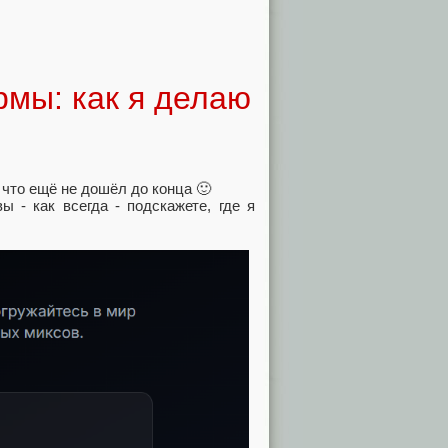
рмы: как я делаю
 что ещё не дошёл до конца 🙂
ы - как всегда - подскажете, где я