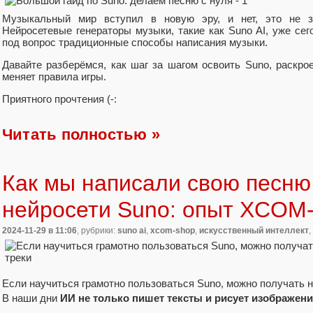
Музыкальный мир вступил в новую эру, и нет, это не за
Нейросетевые генераторы музыки, такие как Suno AI, уже сег
под вопрос традиционные способы написания музыки.
Давайте разберёмся, как шаг за шагом освоить Suno, раскро
меняет правила игры.
Приятного прочтения (-:
Читать полностью »
Как мы написали свою песн
нейросети Suno: опыт XCO
2024-11-29
в 11:06
, рубрики:
suno ai
,
xcom-shop
,
искусственный интеллект
,
Если научиться грамотно пользоваться Suno, можно получать 
В наши дни
ИИ не только пишет тексты и рисует изображен