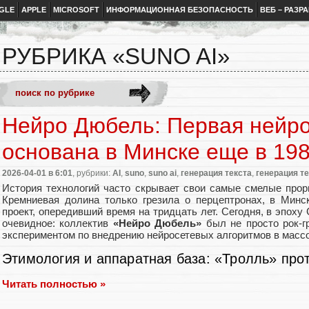
GLE
APPLE
MICROSOFT
ИНФОРМАЦИОННАЯ БЕЗОПАСНОСТЬ
ВЕБ – РАЗР
РУБРИКА «SUNO AI»
Нейро Дюбель: Первая нейр
основана в Минске еще в 198
2026-04-01
в 6:01
, рубрики:
AI
,
suno
,
suno ai
,
генерация текста
,
генерация те
История технологий часто скрывает свои самые смелые про
Кремниевая долина только грезила о перцептронах, в Минс
проект, опередивший время на тридцать лет. Сегодня, в эпоху 
очевидное: коллектив
«Нейро Дюбель»
был не просто рок-г
экспериментом по внедрению нейросетевых алгоритмов в массо
Этимология и аппаратная база: «Тролль» про
Читать полностью »