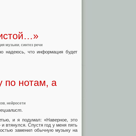
чистой…»
ция музыки
,
синтез речи
но надеюсь, что информация будет
 по нотам, а
ков
,
нейросети
пециалист.
тью, и я подумал: «Наверное, это
и втянулся. Спустя год у меня пять
лностью заменил обычную музыку на