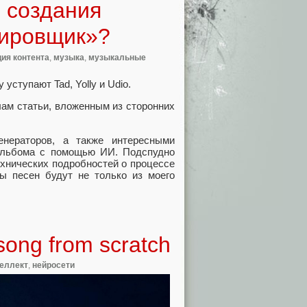
 создания
тировщик»?
ция контента
,
музыка
,
музыкальные
уступают Tad, Yolly и Udio.
ам статьи, вложенным из сторонних
нераторов, а также интересными
 альбома с помощью ИИ. Подспудно
ехнических подробностей о процессе
ы песен будут не только из моего
song from scratch
теллект
,
нейросети