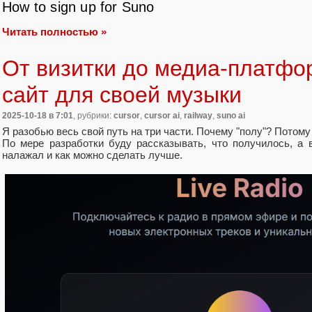
How to sign up for Suno
Читать полностью »
От визитки до медиа-платфо
сайт для своей музыки
2025-10-18
в 7:01
, рубрики:
cursor
,
cursor ai
,
railway
,
suno ai
Я разобью весь свой путь на три части. Почему "полу"? Потому
По мере разработки буду рассказывать, что получилось, а в
налажал и как можно сделать лучше.