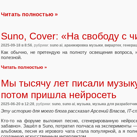
Читать полностью »
Suno, Cover: «На свободу с 
2025-09-18
в 8:56
, рубрики:
suno ai
,
аранжировка музыки
,
вирартек
,
генера
Как обычно, не претендую на полноту освещения вопроса, 
полезной.
Читать полностью »
Мы тысячу лет писали музыку
потом пришла нейросеть
2025-06-20
в 12:28
, рубрики:
suno
,
suno ai
,
музыка
,
музыка для разработчи
Эту историю для моего блога рассказал Арсений Власов, IT-с
Кто-то на форуме выложил песню, сгенерированную нейросе
забавно». Зашёл в Suno, потратил полчаса на эксперименты — 
альбомов, песня из игрового чата стала популярной, а я по
созданную искусственным интеллектом.