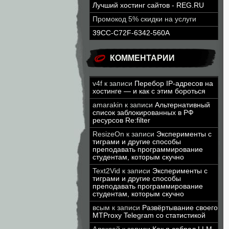
Лучший хостинг сайтов - REG.RU
Промокод 5% скидки на услуги
39CC-C72F-6342-560A
КОММЕНТАРИИ
v4f
к записи
Перебор IP-адресов на
хостинге — и как с этим бороться
amarakin
к записи
Альтернативный
список заблокированных в РФ
ресурсов Re:filter
ResizeOn
к записи
Эксперименты с
тиграми и другие способы
преподавать программирование
студентам, которым скучно
Text2Vid
к записи
Эксперименты с
тиграми и другие способы
преподавать программирование
студентам, которым скучно
всым
к записи
Развёртывание своего
MTProxy Telegram со статистикой