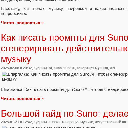
Расскажу, как делаю музыку нейронкой и какие нюансы 
попробовать.
Читать полностью »
Как писать промпты для Suno
сгенерировать действительн
музыку
2025-02-08
в 20:32
, рубрики:
AI
,
suno
,
suno ai
,
генерация музыки
,
ИИ
Шпаргалка: Как писать промпты для Suno AI, чтобы сгенериро
Читать полностью »
Большой гайд по Suno: делае
2025-01-21
в 12:42
, рубрики:
suno ai
,
генерация музыки
,
искусственный ин