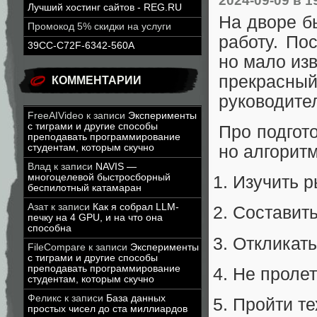
2024-09-09
в 1
Лучший хостинг сайтов - REG.RU
На дворе бы
Промокод 5% скидки на услуги
работу. По
39CC-C72F-6342-560A
но мало изв
прекрасный
КОММЕНТАРИИ
руководите
FreeAIVideo
к записи
Эксперименты
с тиграми и другие способы
Про подгот
преподавать программирование
студентам, которым скучно
но алгорит
Влад
к записи
NAVIS —
многоцелевой быстросборный
Изучить р
беспилотный катамаран
Азат
к записи
Как я собрал LLM-
Составит
печку на 4 GPU, и на что она
способна
Откликать
FileCompare
к записи
Эксперименты
с тиграми и другие способы
преподавать программирование
Не пролет
студентам, которым скучно
Феликс
к записи
База данных
Пройти те
простых чисел до ста миллиардов