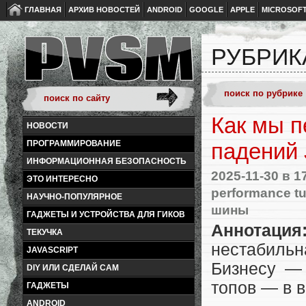
ГЛАВНАЯ
АРХИВ НОВОСТЕЙ
ANDROID
GOOGLE
APPLE
MICROSOF
РУБРИК
Как мы п
НОВОСТИ
ПРОГРАММИРОВАНИЕ
падений
ИНФОРМАЦИОННАЯ БЕЗОПАСНОСТЬ
2025-11-30
в 1
ЭТО ИНТЕРЕСНО
performance t
НАУЧНО-ПОПУЛЯРНОЕ
шины
ГАДЖЕТЫ И УСТРОЙСТВА ДЛЯ ГИКОВ
Аннотация
ТЕКУЧКА
нестабильн
JAVASCRIPT
Бизнесу — 
DIY ИЛИ СДЕЛАЙ САМ
топов — в 
ГАДЖЕТЫ
ANDROID