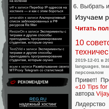
на коленке
Выбрать 
v4f
к записи
Перебор IP-адресов на
хостинге — и как с этим бороться
Изучаем 
amarakin
к записи
Альтернативный
список заблокированных в РФ
ресурсов Re:filter
Читать по
ResizeOn
к записи
Эксперименты с
тиграми и другие способы
преподавать программирование
10 совет
студентам, которым скучно
техниче
Text2Vid
к записи
Эксперименты с
тиграми и другие способы
преподавать программирование
2019-12-01
в 2
студентам, которым скучно
languages
,
te
всым
к записи
Развёртывание своего
MTProxy Telegram со статистикой
персоналом
Привет! П
РЕКОМЕНДУЕМ
«10 Tips fo
автора
Vija
REG.RU
Лидерство 
надежный хостинг