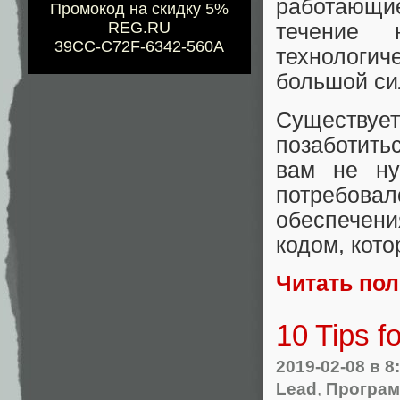
работающие
Промокод на скидку 5%
REG.RU
течение 
39CC-C72F-6342-560A
технологи
большой си
Существуе
позаботить
вам не ну
потребова
обеспечени
кодом, кот
Читать по
10 Tips f
2019-02-08
в 8
Lead
,
Програ