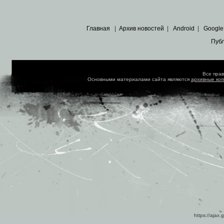
Главная
|
Архив новостей
|
Android
|
Google
Пуб
Все пра
Основными материалами сайта являются
архивные ко
https://ajax.