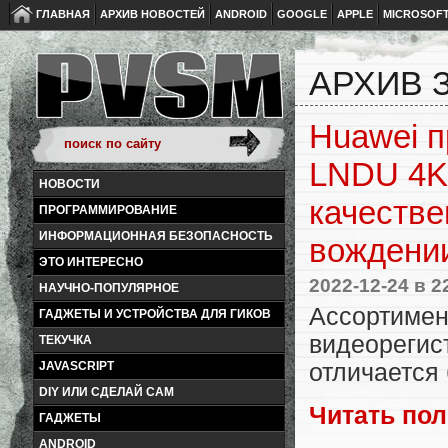
ГЛАВНАЯ
АРХИВ НОВОСТЕЙ
ANDROID
GOOGLE
APPLE
MICROSOF
АРХИВ З
Huawei п
LNDU 4K 
НОВОСТИ
качестве
ПРОГРАММИРОВАНИЕ
ИНФОРМАЦИОННАЯ БЕЗОПАСНОСТЬ
вождени
ЭТО ИНТЕРЕСНО
2022-12-24
в 2
НАУЧНО-ПОПУЛЯРНОЕ
Ассорти
ГАДЖЕТЫ И УСТРОЙСТВА ДЛЯ ГИКОВ
видеореги
ТЕКУЧКА
отличается
JAVASCRIPT
DIY ИЛИ СДЕЛАЙ САМ
Читать по
ГАДЖЕТЫ
ANDROID