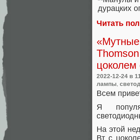
Читать по
«Мутные
Thomson 
цоколем 
2022-12-24
в 1
лампы
,
свето
Всем приве
Я популя
светодиодн
На этой не
Вт с цокол