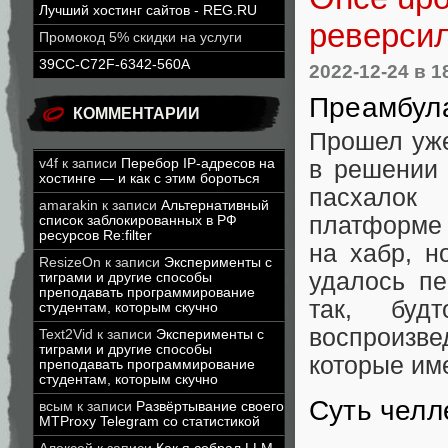
Лучший хостинг сайтов - REG.RU
реверси
Промокод 5% скидки на услуги
39CC-C72F-6342-560A
2022-12-24
в 1
Преамбул
КОММЕНТАРИИ
Прошел уже
v4f
к записи
Перебор IP-адресов на
в решении 
хостинге — и как с этим бороться
пасхалок
amarakin
к записи
Альтернативный
платформ
список заблокированных в РФ
ресурсов Re:filter
на хабр, н
ResizeOn
к записи
Эксперименты с
удалось пе
тиграми и другие способы
преподавать программирование
так, бу
студентам, которым скучно
воспроизв
Text2Vid
к записи
Эксперименты с
тиграми и другие способы
которые им
преподавать программирование
студентам, которым скучно
Суть чел
всым
к записи
Развёртывание своего
MTProxy Telegram со статистикой