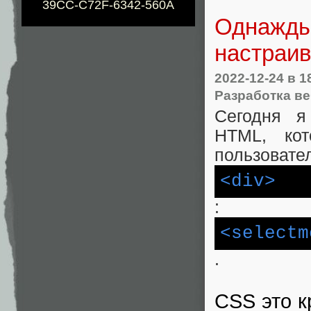
39CC-C72F-6342-560A
Однажды 
настраив
2022-12-24
в 1
Разработка ве
Сегодня я
HTML, кот
пользовате
<div>
:
<selectm
.
CSS это к