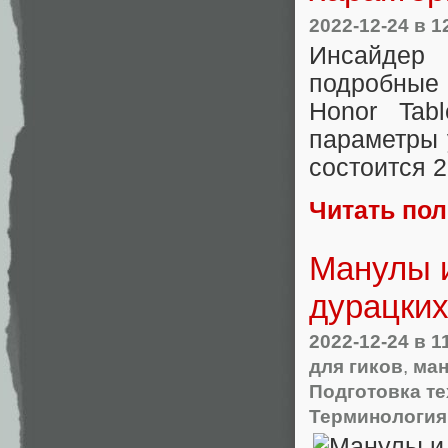
2022-12-24
в 1
Инсайдер 
подробные
Honor Tab
параметры 
состоится 2
Читать по
Манулы и
дурацких
2022-12-24
в 1
для гиков
,
ман
Подготовка т
Терминология 