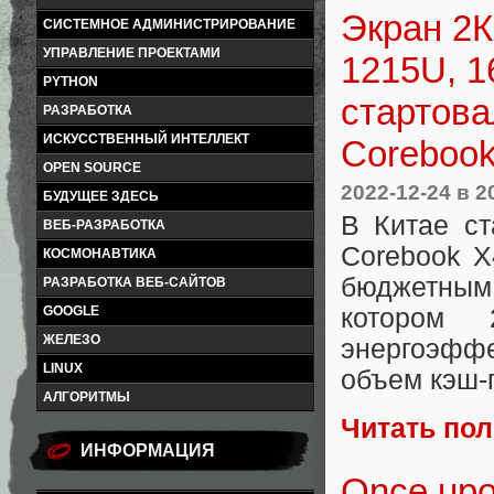
Экран 2К
СИСТЕМНОЕ АДМИНИСТРИРОВАНИЕ
УПРАВЛЕНИЕ ПРОЕКТАМИ
1215U, 1
PYTHON
стартова
РАЗРАБОТКА
ИСКУССТВЕННЫЙ ИНТЕЛЛЕКТ
Corebook
OPEN SOURCE
2022-12-24
в 2
БУДУЩЕЕ ЗДЕСЬ
В Китае ст
ВЕБ-РАЗРАБОТКА
Corebook X
КОСМОНАВТИКА
бюджетным
РАЗРАБОТКА ВЕБ-САЙТОВ
GOOGLE
котором 
ЖЕЛЕЗО
энергоэфф
LINUX
объем кэш-
АЛГОРИТМЫ
Читать по
ИНФОРМАЦИЯ
Once upo