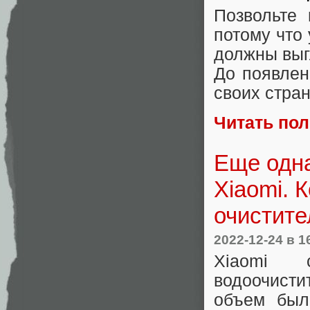
Позвольте
потому что 
должны выг
До появлен
своих стра
Читать по
Еще одна
Xiaomi. 
очистите
2022-12-24
в 1
Xiaomi 
водоочисти
объем был