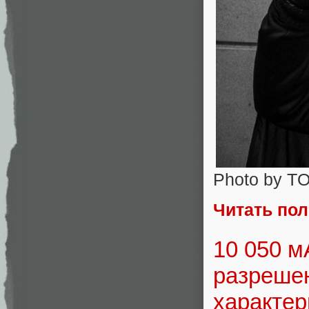
Photo by T
Читать по
10 050 м
разрешен
характер