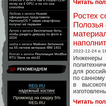
Алексей
к записи
Как я собрал LLM-
Читать по
печку на 4 GPU, и на что она
способна
Ростех с
Любовь
к записи
Huawei
официально представила
HarmonyOS 7: какие смартфоны
Полозья 
получат её первыми
Артем
к записи
Бесплатные боты,
материал
чтобы раздеть девушку по фото в
2024
наполни
sasha
к записи
Майнинг биткоинов
на 55-летнем ветеране IBM 1401
2022-12-24
в 1
Roman
к записи
Реализация ModBus
Инженер
RTU Slave на stm32
политехнич
РЕКОМЕНДУЕМ
для россий
по санному
в высокот
REG.RU
изготовлены
надежный хостинг
Промокод на скидку 5%
Читать по
REG.RU