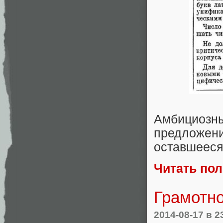
Амбициозн
предложе
оставшееся
Читать по
Грамотно
2014-08-17
в 2