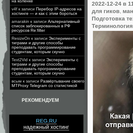
на коленке
2022-12-24
в 1
v4f
к записи
Перебор IP-адресов на
для гиков
,
ман
хостинге — и как с этим бороться
Подготовка т
amarakin
к записи
Альтернативный
Терминология 
список заблокированных в РФ
ресурсов Re:filter
ResizeOn
к записи
Эксперименты с
тиграми и другие способы
преподавать программирование
студентам, которым скучно
Text2Vid
к записи
Эксперименты с
тиграми и другие способы
преподавать программирование
студентам, которым скучно
всым
к записи
Развёртывание своего
MTProxy Telegram со статистикой
РЕКОМЕНДУЕМ
REG.RU
надежный хостинг