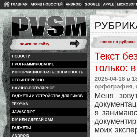
ГЛАВНАЯ
АРХИВ НОВОСТЕЙ
ANDROID
GOOGLE
APPLE
MICROSOF
РУБРИК
Текст бе
НОВОСТИ
ПРОГРАММИРОВАНИЕ
только: 
ИНФОРМАЦИОННАЯ БЕЗОПАСНОСТЬ
2025-04-18
в 1
ЭТО ИНТЕРЕСНО
орфография
,
НАУЧНО-ПОПУЛЯРНОЕ
Меня зову
ГАДЖЕТЫ И УСТРОЙСТВА ДЛЯ ГИКОВ
документац
ТЕКУЧКА
я занимаюс
JAVASCRIPT
документи
DIY ИЛИ СДЕЛАЙ САМ
ГАДЖЕТЫ
моих экспе
ANDROID