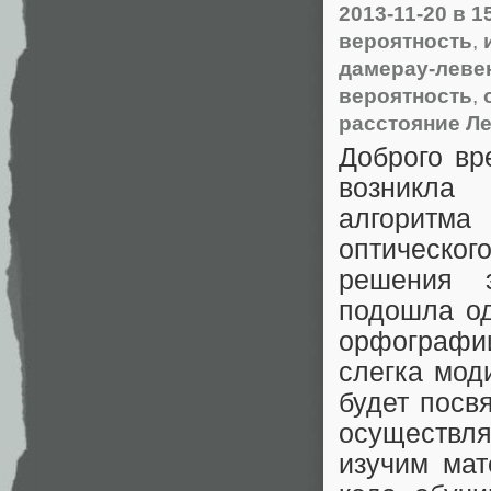
2013-11-20
в 1
вероятность
,
дамерау-леве
вероятность
,
расстояние Л
Доброго вр
возникла
алгоритма 
оптическог
решения 
подошла од
орфографи
слегка мод
будет пос
осуществля
изучим мат