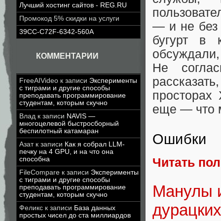
Лучший хостинг сайтов - REG.RU
пользовате
Промокод 5% скидки на услуги
— и не без
39CC-C72F-6342-560A
бугурт в 
обсуждали,
КОММЕНТАРИИ
Не согла
рассказат
FreeAIVideo
к записи
Эксперименты
с тиграми и другие способы
просторах 
преподавать программирование
студентам, которым скучно
еще — что 
Влад
к записи
NAVIS —
многоцелевой быстросборный
беспилотный катамаран
Ошибки
Азат
к записи
Как я собрал LLM-
печку на 4 GPU, и на что она
способна
Читать по
FileCompare
к записи
Эксперименты
с тиграми и другие способы
Манулы и
преподавать программирование
студентам, которым скучно
дурацких
Феликс
к записи
База данных
простых чисел до ста миллиардов