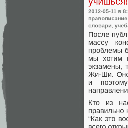
учишься!
2012-05-11
в 8
правописание
словари
,
учеб
После пуб
массу кон
проблемы б
мы хотим 
экзамены, 
Жи-Ши. Оно
и поэтом
направлени
Кто из на
правильно н
“Как это в
всего откр