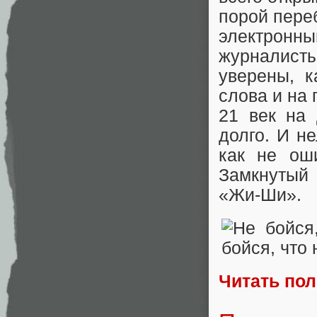
порой пере
электро
журналисты
уверены, к
слова и на 
21 век на 
долго. И н
как не ош
Замкнутый 
«Жи-Ши».
Читать по