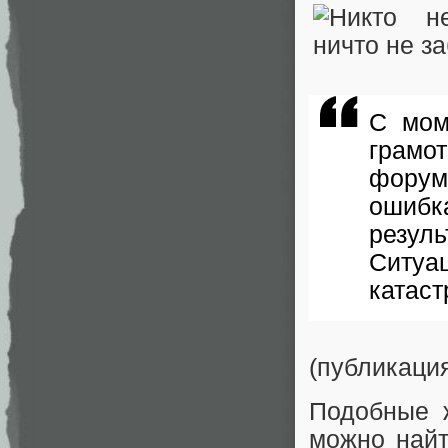
С мом
грамо
фору
ошибк
резул
Сит
катас
(публикаци
Подобные ж
можно найт