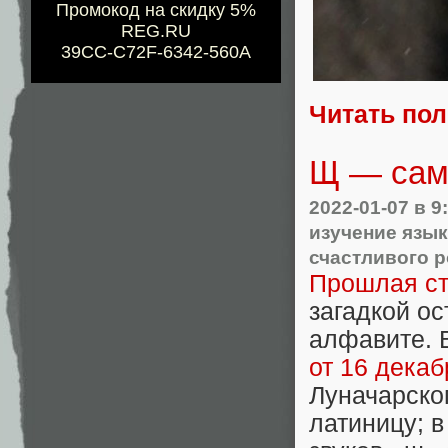
Промокод на скидку 5%
REG.RU
39CC-C72F-6342-560A
Читать по
Щ — сама
2022-01-07
в 9
изучение язы
счастливого 
Прошлая ст
загадкой ос
алфавите. В
от 16 декаб
Луначарског
латиницу; в