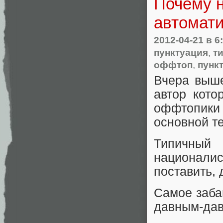
Почему н
автомати
2012-04-21
в 6
пунктуация
,
т
оффтоп
,
пунк
Вчера выше
автор кото
оффтопики
основной т
Типичный
националис
поставить, 
Самое заба
давным-дав