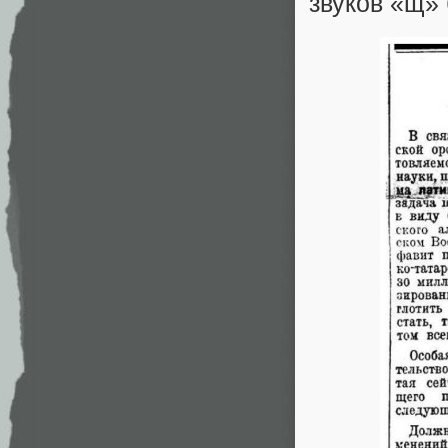
звуков «щ» 