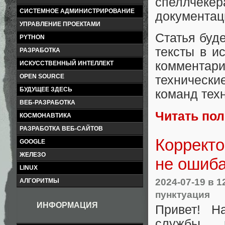
спеллчек
СИСТЕМНОЕ АДМИНИСТРИРОВАНИЕ
документац
УПРАВЛЕНИЕ ПРОЕКТАМИ
Статья буде
PYTHON
тексты в и
РАЗРАБОТКА
комментари
ИСКУССТВЕННЫЙ ИНТЕЛЛЕКТ
OPEN SOURCE
технически
БУДУЩЕЕ ЗДЕСЬ
команд тех
ВЕБ-РАЗРАБОТКА
Читать по
КОСМОНАВТИКА
РАЗРАБОТКА ВЕБ-САЙТОВ
Корректо
GOOGLE
ЖЕЛЕЗО
не ошиб
LINUX
2024-07-19
в 1
АЛГОРИТМЫ
пунктуация
ИНФОРМАЦИЯ
Привет! Н
службы,