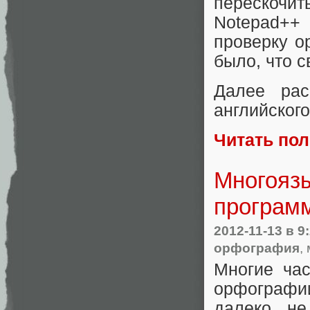
перескочит
Notepad++
проверку о
было, что с
Далее рас
английского
Читать по
Многояз
программ
2012-11-13
в 9
орфография
,
Многие час
орфографии
далеко не