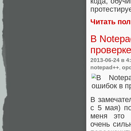
кода, обуч
протестируе
Читать по
В Notepa
проверк
2013-06-24
в 4
notepad++
,
ор
В замечате
с 5 мая) п
меня это 
очень силь