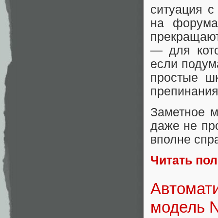
ситуация с
на форума
прекращают
— для кото
если подум
простые ш
препинания
Заметное м
даже не пр
вполне спр
Читать по
Автомати
модель N