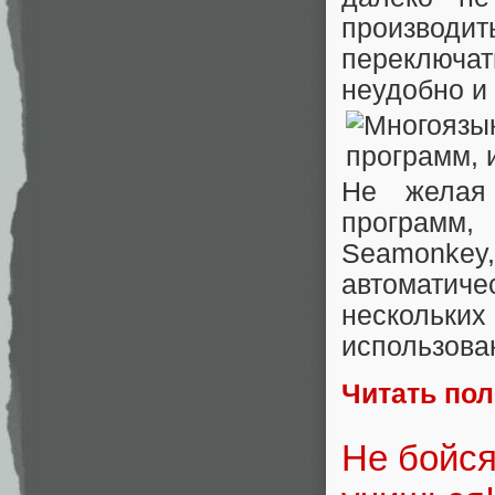
производи
переключат
неудобно и
Не желая
программ,
Seamonkey,
автоматич
нескольк
использова
Читать по
Не бойся