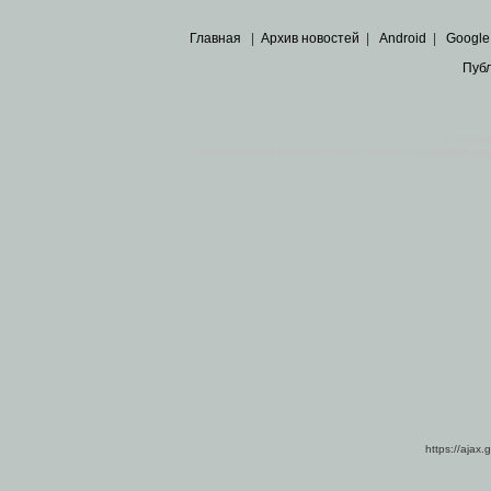
Главная
|
Архив новостей
|
Android
|
Google
Пуб
Все пра
Основными материалами сайта являются
архивные ко
https://ajax.