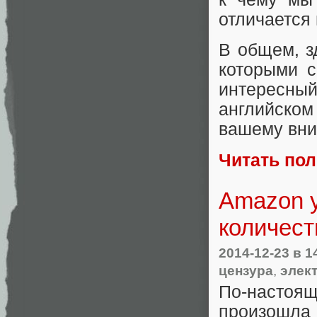
отличается 
В общем, з
которыми с
интересны
английско
вашему вни
Читать по
Amazon у
количес
2014-12-23
в 1
цензура
,
элек
По-настоящ
произошла