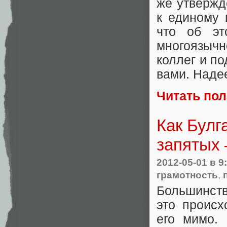
же утвержд
к единому 
что об эт
многоязыч
коллег и п
вами. Наде
Читать по
Как Булг
запятых 
2012-05-01
в 9
грамотность
,
Большинств
это происх
его мимо. 