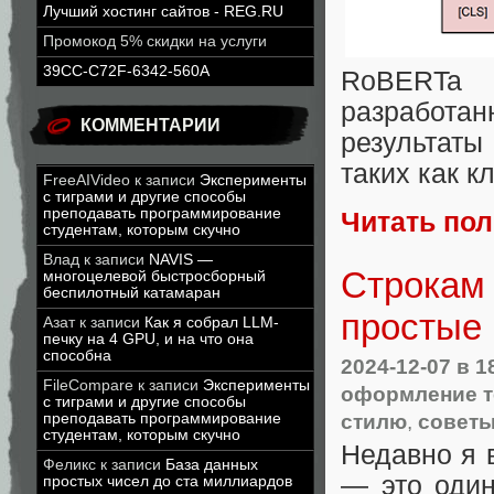
Лучший хостинг сайтов - REG.RU
Промокод 5% скидки на услуги
39CC-C72F-6342-560A
RoBERTa
разработа
КОММЕНТАРИИ
результаты
таких как к
FreeAIVideo
к записи
Эксперименты
с тиграми и другие способы
преподавать программирование
Читать по
студентам, которым скучно
Влад
к записи
NAVIS —
Строкам 
многоцелевой быстросборный
беспилотный катамаран
простые
Азат
к записи
Как я собрал LLM-
печку на 4 GPU, и на что она
способна
2024-12-07
в 1
FileCompare
к записи
Эксперименты
оформление т
с тиграми и другие способы
стилю
,
совет
преподавать программирование
студентам, которым скучно
Недавно я 
Феликс
к записи
База данных
— это один
простых чисел до ста миллиардов