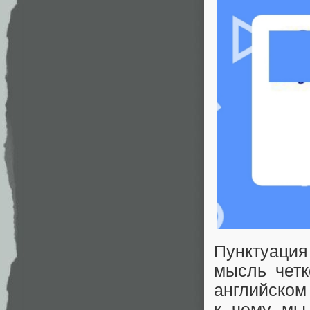
Пунктуация
мысль четк
английском 
к чему мы 