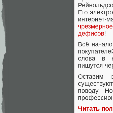
Рейнольдсо
Его электр
интернет-
чрезмерн
дефисов
!
Всё начало
покупателей
слова в к
пишутся че
Оставим 
существую
поводу. Н
профессион
Читать по