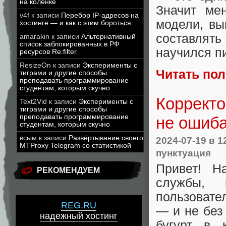
на коленке
Значит ме
v4f
к записи
Перебор IP-адресов на
модели, вы
хостинге — и как с этим бороться
составлять
amarakin
к записи
Альтернативный
список заблокированных в РФ
научился пи
ресурсов Re:filter
ResizeOn
к записи
Эксперименты с
Читать по
тиграми и другие способы
преподавать программирование
студентам, которым скучно
Корректо
Text2Vid
к записи
Эксперименты с
тиграми и другие способы
преподавать программирование
не ошиб
студентам, которым скучно
всым
к записи
Развёртывание своего
2024-07-19
в 1
MTProxy Telegram со статистикой
пунктуация
Привет! Н
РЕКОМЕНДУЕМ
службы,
пользовате
REG.RU
— и не без
надежный хостинг
бугурт в 