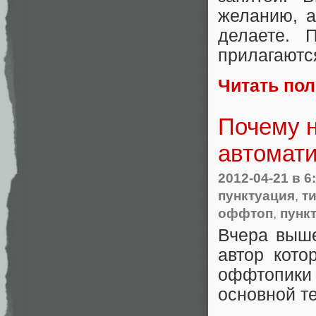
желанию, а
делаете. 
прилагаютс
Читать по
Почему н
автомати
2012-04-21
в 6
пунктуация
,
т
оффтоп
,
пунк
Вчера выше
автор кото
оффтопики
основной т