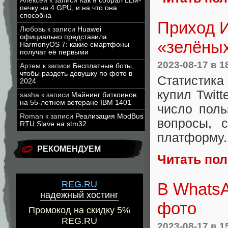
Алексей
к записи
Как я собрал LLM-
печку на 4 GPU, и на что она
способна
Приход 
Любовь
к записи
Huawei
официально представила
«зелёных
HarmonyOS 7: какие смартфоны
получат её первыми
2023-08-17
в 1
Артем
к записи
Бесплатные боты,
чтобы раздеть девушку по фото в
Статистика
2024
купил Twit
sasha
к записи
Майнинг биткоинов
на 55-летнем ветеране IBM 1401
число поль
Roman
к записи
Реализация ModBus
вопросы, 
RTU Slave на stm32
платформу
РЕКОМЕНДУЕМ
Читать по
REG.RU
В WhatsA
надежный хостинг
фото
Промокод на скидку 5%
REG.RU
2023-08-17
в 1