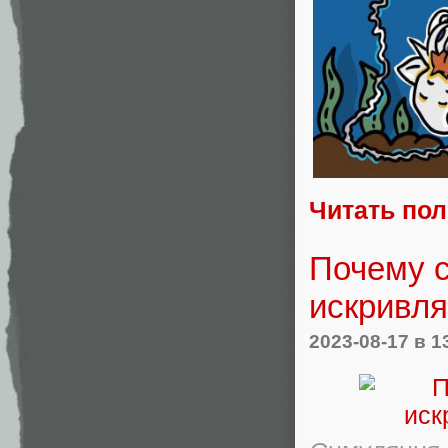
Читать по
Почему 
искривля
2023-08-17
в 1