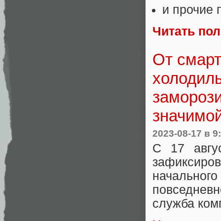
и прочие 
Читать по
От смарт
холодиль
заморози
значимой
2023-08-17
в 9
С 17 авгу
зафиксиров
начального
повседневн
служба ком