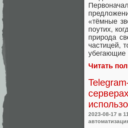
Первоначал
предложен
«тёмные зв
поутих, ког
природа св
частицей, т
убегающие 
Читать по
Telegram
серверах
использо
2023-08-17
в 1
автоматизаци