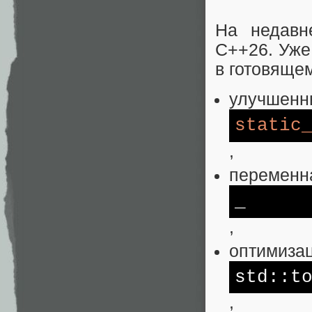
На недавн
C++26. Уже
в готовяще
улучшенн
static
,
переменн
_
,
оптимиза
std
::t
,