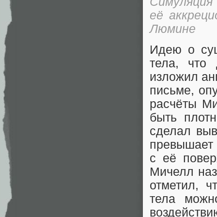
Симуляция
её аккреци
Люмине
Идею о сущ
тела, что
изложил ан
письме, оп
расчёты Ми
быть плотн
сделал выв
превышает 
с её повер
Мичелл наз
отметил, ч
тела можн
воздейс