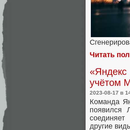
Сгенериров
Читать по
«Яндекс 
учётом 
2023-08-17
в 1
Команда Ян
появился Л
соединяет
другие вид