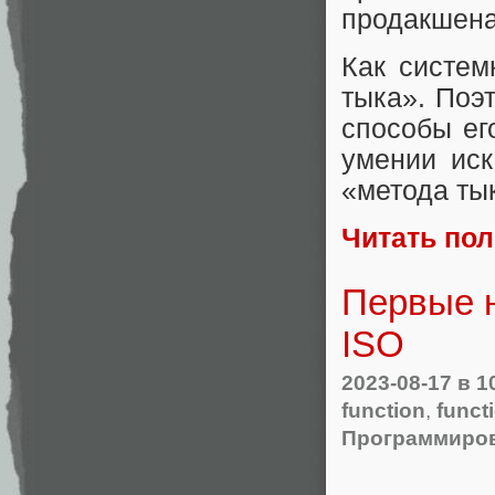
продакшена
Как систе
тыка». Поэ
способы ег
умении иск
«метода тык
Читать по
Первые н
ISO
2023-08-17
в 1
function
,
funct
Программиро