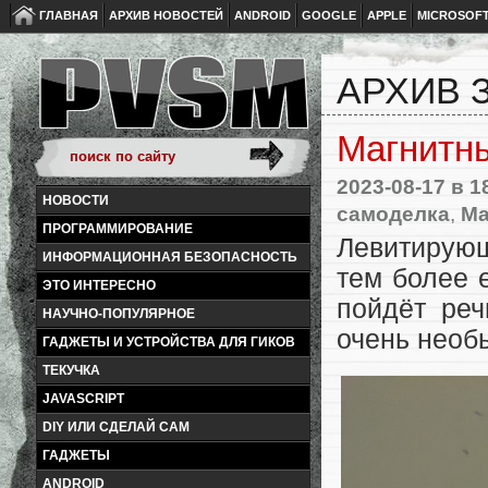
ГЛАВНАЯ
АРХИВ НОВОСТЕЙ
ANDROID
GOOGLE
APPLE
MICROSOF
АРХИВ З
Магнитны
2023-08-17
в 1
НОВОСТИ
самоделка
,
Ма
ПРОГРАММИРОВАНИЕ
Левитирующ
ИНФОРМАЦИОННАЯ БЕЗОПАСНОСТЬ
тем более 
ЭТО ИНТЕРЕСНО
пойдёт реч
НАУЧНО-ПОПУЛЯРНОЕ
очень необ
ГАДЖЕТЫ И УСТРОЙСТВА ДЛЯ ГИКОВ
ТЕКУЧКА
JAVASCRIPT
DIY ИЛИ СДЕЛАЙ САМ
ГАДЖЕТЫ
ANDROID