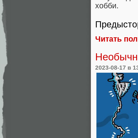
хобби.
Предысто
Читать по
Необычн
2023-08-17
в 1