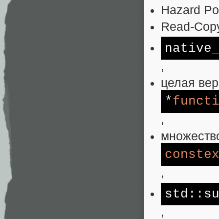
Hazard Poi
Read-Copy
native
,
целая вер
*
funct
,
множество
conste
,
std
::s
,