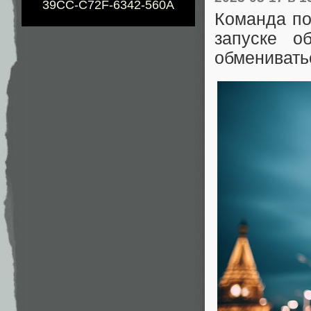
39CC-C72F-6342-560A
Команда по
запуске о
обменивать