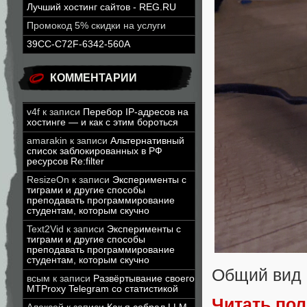
Лучший хостинг сайтов - REG.RU
Промокод 5% скидки на услуги
39CC-C72F-6342-560A
КОММЕНТАРИИ
v4f
к записи
Перебор IP-адресов на
хостинге — и как с этим бороться
amarakin
к записи
Альтернативный
список заблокированных в РФ
ресурсов Re:filter
ResizeOn
к записи
Эксперименты с
тиграми и другие способы
преподавать программирование
студентам, которым скучно
Text2Vid
к записи
Эксперименты с
тиграми и другие способы
преподавать программирование
студентам, которым скучно
Общий вид 
всым
к записи
Развёртывание своего
MTProxy Telegram со статистикой
Читать по