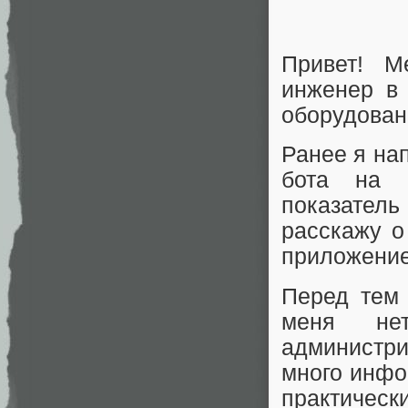
Привет! М
инженер в 
оборудован
Ранее я на
бота на б
показател
расскажу о
приложение
Перед тем 
меня не
администр
много инфор
практиче