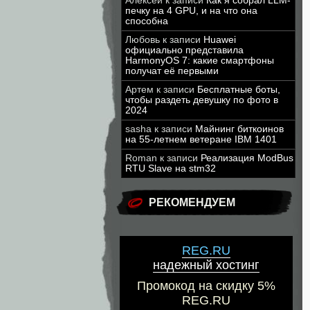
Алексей
к записи
Как я собрал LLM-
печку на 4 GPU, и на что она
способна
Любовь
к записи
Huawei
официально представила
HarmonyOS 7: какие смартфоны
получат её первыми
Артем
к записи
Бесплатные боты,
чтобы раздеть девушку по фото в
2024
sasha
к записи
Майнинг биткоинов
на 55-летнем ветеране IBM 1401
Roman
к записи
Реализация ModBus
RTU Slave на stm32
РЕКОМЕНДУЕМ
REG.RU
надежный хостинг
Промокод на скидку 5%
REG.RU