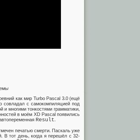
темы
евний как мир Turbo Pascal 3.0 (ещё
го совладал с самокомпиляцией под
й и многими тонкостями грамматики,
нностей в моём XD Pascal появились
 автопеременная
Result
.
тмечен печатью смерти. Паскаль уже
 В тот день, когда я перешёл с 32-