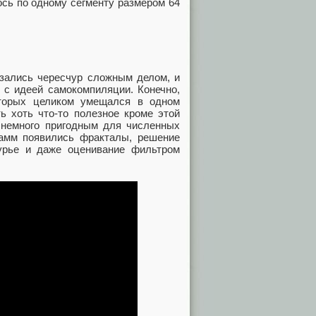
ось по одному сегменту размером 64
азались чересчур сложным делом, и
 с идеей самокомпиляции. Конечно,
оторых целиком умещался в одном
ь хоть что-то полезное кроме этой
 немного пригодным для численных
рамм появились фракталы, решение
урье и даже оценивание фильтром