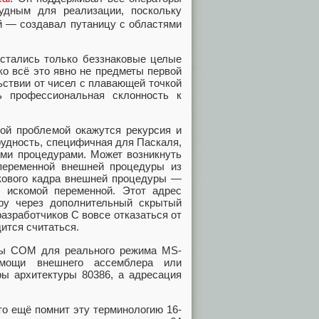
удным для реализации, поскольку
й — создавал путаницу с областями
стались только беззнаковые целые
ко всё это явно не предметы первой
льствии от чисел с плавающей точкой
 профессиональная склонность к
ой проблемой окажутся рекурсия и
рудность, специфичная для Паскаля,
ыми процедурами. Может возникнуть
переменной внешней процедуры из
екового кадра внешней процедуры —
с искомой переменной. Этот адрес
ру через дополнительный скрытый
азработчиков C вовсе отказаться от
ится считаться.
лы COM для реального режима MS-
мощи внешнего ассемблера или
ры архитектуры 80386, а адресация
то ещё помнит эту терминологию 16-