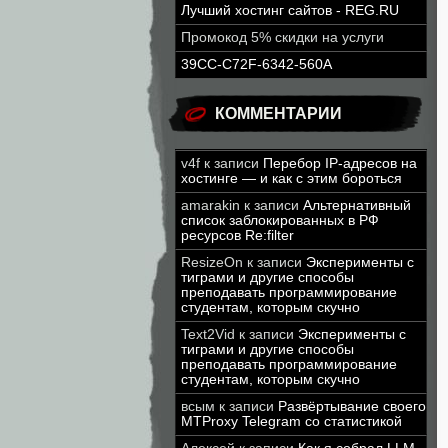
Лучший хостинг сайтов - REG.RU
Промокод 5% скидки на услуги
39CC-C72F-6342-560A
КОММЕНТАРИИ
v4f
к записи
Перебор IP-адресов на
хостинге — и как с этим бороться
amarakin
к записи
Альтернативный
список заблокированных в РФ
ресурсов Re:filter
ResizeOn
к записи
Эксперименты с
тиграми и другие способы
преподавать программирование
студентам, которым скучно
Text2Vid
к записи
Эксперименты с
тиграми и другие способы
преподавать программирование
студентам, которым скучно
всым
к записи
Развёртывание своего
MTProxy Telegram со статистикой