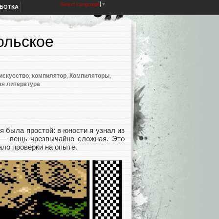
Select Language
▼
АБОТКА
ольское
искусство
,
компилятор
,
Компиляторы
,
я литература
 была простой: в юности я узнал из
 — вещь чрезвычайно сложная. Это
ало проверки на опыте.