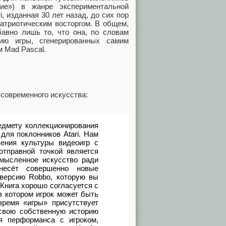
ие») в жанре экспериментальной
i, изданная 30 лет назад, до сих пор
патриотическим восторгом. В общем,
бавно лишь то, что она, по словам
ию игры, сгенерированных самим
м Mad Pascal.
 современного искусства:
редмету коллекционирования
для поклонников Atari. Нам
ения культуры видеоигр с
отправной точкой является
смысленное искусство ради
несёт совершенно новые
 версию Robbo, которую вы
Книга хорошо согласуется с
в котором игрок может быть
ремя «игры» присутствует
свою собственную историю
я перформанса с игроком,