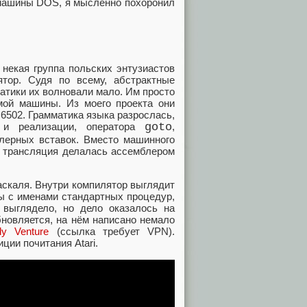
 машины DOS, я мысленно похоронил
 некая группа польских энтузиастов
ятор. Судя по всему, абстрактные
атики их волновали мало. Им просто
ой машины. Из моего проекта они
6502. Грамматика языка разрослась,
 и реализации, оператора
goto
,
блерных вставок. Вместо машинного
я трансляция делалась ассемблером
аскаля. Внутри компилятор выглядит
ы с именами стандартных процедур,
 выглядело, но дело оказалось на
бновляется, на нём написано немало
lly Venture
(ссылка требует VPN).
ии почитания Atari.