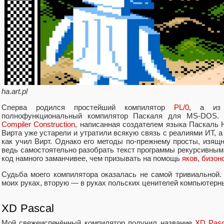
ha.art.pl
Сперва родился простейший компилятор
PL/0
, а из 
полнофункциональный компилятор Паскаля для MS-DOS. 
Compiler Construction
, написанная создателем языка Паскаль 
Вирта уже устарели и утратили всякую связь с реалиями ИТ, а
как учил Вирт. Однако его методы по-прежнему просты, изящ
ведь самостоятельно разобрать текст программы рекурсивным
код намного заманчивее, чем призывать на помощь
яков
,
бизон
Судьба моего компилятора оказалась не самой тривиальной
моих руках, вторую — в руках польских ценителей компьютерн
XD Pascal
Мой свежеиспечённый компилятор получил название
XD Pasc