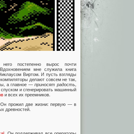
него постепенно вырос почти
Вдохновением мне служила книга
Никлаусом Виртом. И пусть взгляды
 компиляторы делают совсем не так,
ны, а главное —
приносят радость
,
 спуском и сгенерировать машинный
ов
и всех их преемников.
. Он прожил две жизни: первую — в
ых древностей.
al
. Он поддерживал все операторы