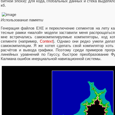
битной эпохи): для кода, глобальных данных и стека выделял
кб.
Использование памяти
Генерация файлов EXE и переключение сегментов на лету к
тесные рамки «малой» модели заставили меня распрощаться
мне встречались самокомпилируемые компиляторы, код к
сегменте (например,
Context
). Однако они редко умели делат
самокомпиляции. Я же хотел сделать свой компилятор хоть
расчётов и вывода графики. Поэтому среди примеров прог
линейных уравнений по Гауссу, быстрое преобразование Ф
Калмана ошибок инерциальной навигационной системы.