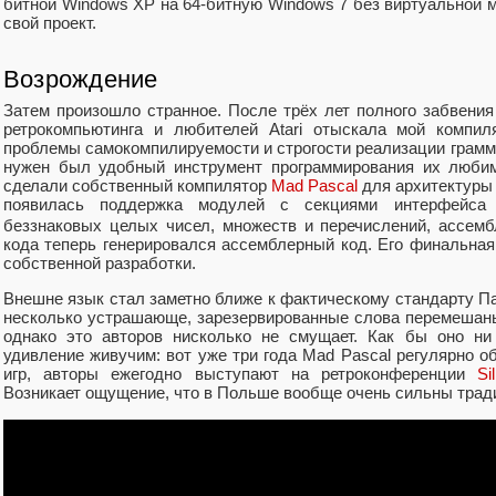
битной Windows XP на 64-битную Windows 7 без виртуальной
свой проект.
Возрождение
Затем произошло странное. После трёх лет полного забвения
ретрокомпьютинга и любителей Atari отыскала мой компил
проблемы самокомпилируемости и строгости реализации грамм
нужен был удобный инструмент программирования их любим
сделали собственный компилятор
Mad Pascal
для архитектуры 
появилась поддержка модулей с секциями интерфейса
беззнаковых целых чисел, множеств и перечислений, ассем
кода теперь генерировался ассемблерный код. Его финальна
собственной разработки.
Внешне язык стал заметно ближе к фактическому стандарту П
несколько устрашающе, зарезервированные слова перемешан
однако это авторов нисколько не смущает. Как бы оно ни
удивление живучим: вот уже три года Mad Pascal регулярно о
игр, авторы ежегодно выступают на ретроконференции
Si
Возникает ощущение, что в Польше вообще очень сильны традиц