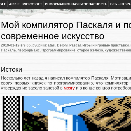
GLE
APPLE
MICROSOFT
ИНФОРМАЦИОННАЯ БЕЗОПАСНОСТЬ
ВЕБ – РАЗР
Мой компилятор Паскаля и п
современное искусство
2019-01-19
в 9:05
, рубрики:
atari
,
Delphi
,
Pascal
,
Игры и игровые приставки
,
Паскаль
,
перформанс
,
Программирование
,
старое железо
,
художественна
Истоки
Несколько лет назад я написал компилятор Паскаля. Мотивация
своих первых книжек по программированию, что компилятор
утверждение засело занозой в
мозгу
и в конце концов потребов