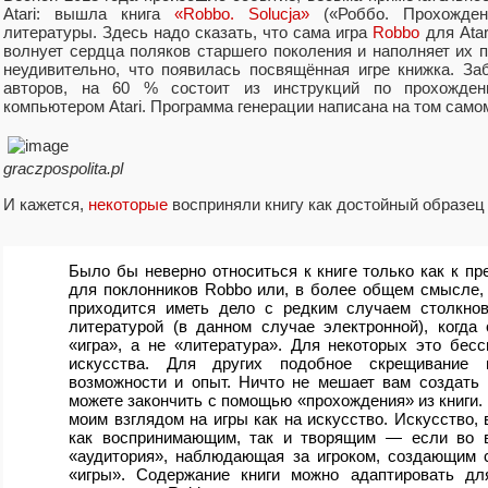
Atari: вышла книга
«Robbo. Solucja»
(«Роббо. Прохожден
литературы. Здесь надо сказать, что сама игра
Robbo
для Atar
волнует сердца поляков старшего поколения и наполняет их 
неудивительно, что появилась посвящённая игре книжка. За
авторов, на 60 % состоит из инструкций по прохожден
компьютером Atari. Программа генерации написана на том само
graczpospolita.pl
И кажется,
некоторые
восприняли книгу как достойный образец
Было бы неверно относиться к книге только как к п
для поклонников Robbo или, в более общем смысле, 
приходится иметь дело с редким случаем столкнов
литературой (в данном случае электронной), когда 
«игра», а не «литература». Для некоторых это бес
искусства. Для других подобное скрещивание 
возможности и опыт. Ничто не мешает вам создать
можете закончить с помощью «прохождения» из книги. 
моим взглядом на игры как на искусство. Искусство, 
как воспринимающим, так и творящим — если во в
«аудитория», наблюдающая за игроком, создающим 
«игры». Содержание книги можно адаптировать дл