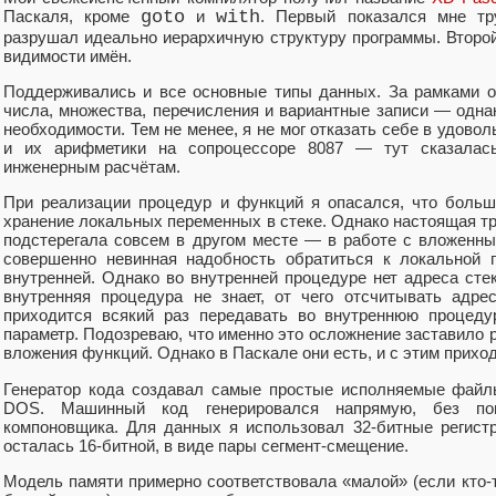
Паскаля, кроме
goto
и
with
. Первый показался мне тр
разрушал идеально иерархичную структуру программы. Второ
видимости имён.
Поддерживались и все основные типы данных. За рамками о
числа, множества, перечисления и вариантные записи — одна
необходимости. Тем не менее, я не мог отказать себе в удово
и их арифметики на сопроцессоре 8087 — тут сказалась
инженерным расчётам.
При реализации процедур и функций я опасался, что больш
хранение локальных переменных в стеке. Однако настоящая т
подстерегала совсем в другом месте — в работе с вложенн
совершенно невинная надобность обратиться к локальной 
внутренней. Однако во внутренней процедуре нет адреса ст
внутренняя процедура не знает, от чего отсчитывать адре
приходится всякий раз передавать во внутреннюю процеду
параметр. Подозреваю, что именно это осложнение заставило р
вложения функций. Однако в Паскале они есть, и с этим приход
Генератор кода создавал самые простые исполняемые фай
DOS. Машинный код генерировался напрямую, без по
компоновщика. Для данных я использовал 32-битные регист
осталась 16-битной, в виде пары сегмент-смещение.
Модель памяти примерно соответствовала «малой» (если кто-