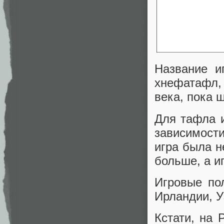
Название и
хнефатафл, 
века, пока 
Для тафла и
зависимости
игра была н
больше, а и
Игровые по
Ирландии, У
Кстати, на 