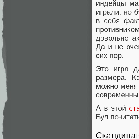
индейцы ма
играли, но 
в себя факт
противнико
довольно ак
Да и не оче
сих пор.
Это игра д
размера. К
можно менят
современны
А в этой
ст
Бул почитат
Скандина