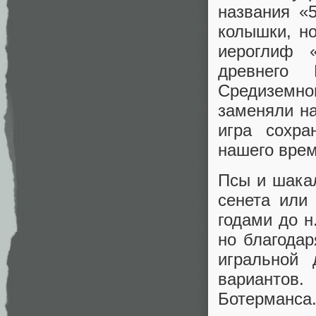
названия «5
колышки, н
иероглиф 
древнего 
Средиземно
заменяли н
игра сохра
нашего врем
Псы и шакал
сенета или
годами до н
но благода
игральной 
вариантов
Ботерманса