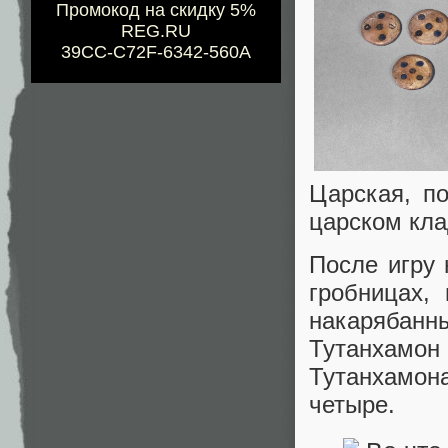
Промокод на скидку 5%
REG.RU
39CC-C72F-6342-560A
Царская, п
царском кл
После игру 
гробницах,
накарябанн
Тутанхамон
Тутанхамон
четыре.