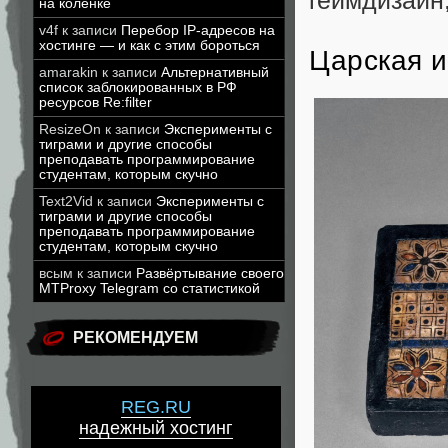
геймдизайн,
на коленке
v4f
к записи
Перебор IP-адресов на
хостинге — и как с этим бороться
Царская и
amarakin
к записи
Альтернативный
список заблокированных в РФ
ресурсов Re:filter
ResizeOn
к записи
Эксперименты с
тиграми и другие способы
преподавать программирование
студентам, которым скучно
Text2Vid
к записи
Эксперименты с
тиграми и другие способы
преподавать программирование
студентам, которым скучно
всым
к записи
Развёртывание своего
MTProxy Telegram со статистикой
РЕКОМЕНДУЕМ
REG.RU
надежный хостинг