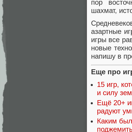
пор восточ
шахмат, ист
Средневеков
азартные иг
игры все ра
новые техно
напишу в пр
Еще про иг
15 игр, ко
и силу зе
Ещё 20+ и
радуют ум
Каким был
поджемить