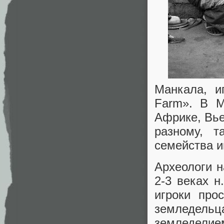
Манкала, и
Farm». В М
Африке, Вье
разному, 
семейства и
Археологи н
2-3 веках н
игроки про
земледель
земледелие