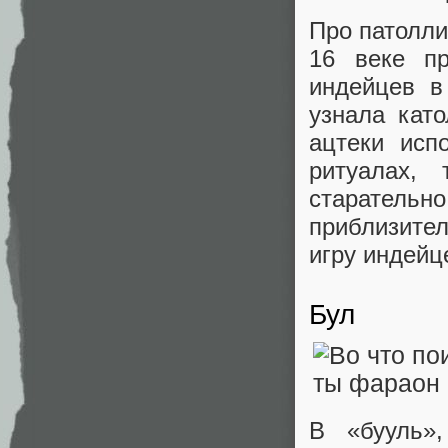
Про патолли
16 веке п
индейцев в
узнала кат
ацтеки исп
ритуалах,
старатель
приблизите
игру индейц
Бул
В «бууль»,