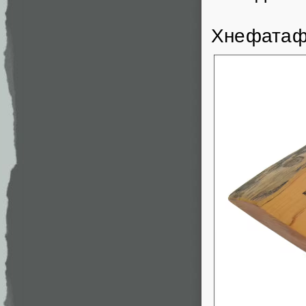
Хнефата