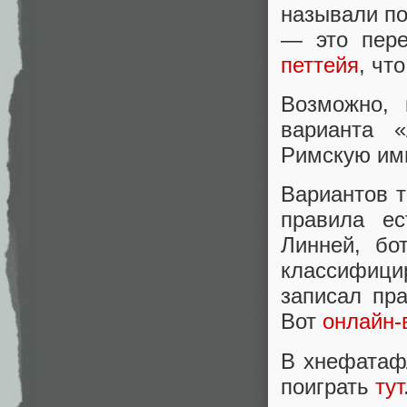
называли по
— это пере
петтейя
, чт
Возможно, 
варианта «
Римскую имп
Вариантов 
правила ес
Линней, бо
классифици
записал пр
Вот
онлайн-
В хнефатаф
поиграть
тут