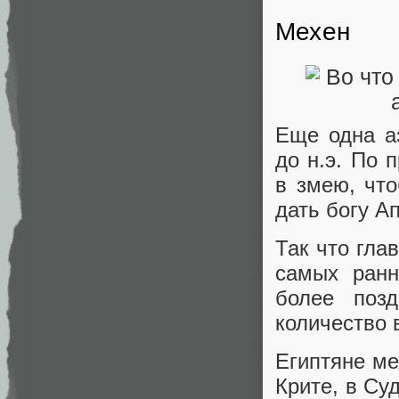
Мехен
Еще одна аз
до н.э. По 
в змею, чт
дать богу А
Так что гла
самых ранн
более позд
количество 
Египтяне ме
Крите, в Су