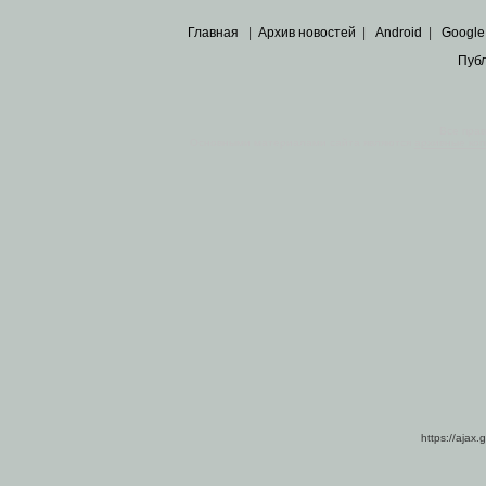
Главная
|
Архив новостей
|
Android
|
Google
Пуб
Все пра
Основными материалами сайта являются
архивные ко
https://ajax.