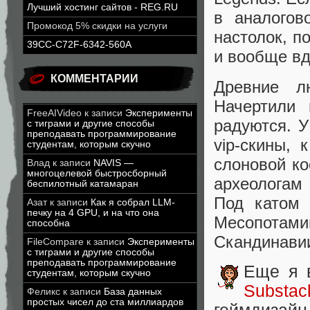
Лучший хостинг сайтов - REG.RU
в аналогов
Промокод 5% скидки на услуги
настолок, п
39CC-C72F-6342-560A
и вообще вд
КОММЕНТАРИИ
Древние л
Начертили 
FreeAIVideo
к записи
Эксперименты
радуются. У
с тиграми и другие способы
преподавать программирование
vip-скины, 
студентам, которым скучно
слоновой ко
Влад
к записи
NAVIS —
многоцелевой быстросборный
археологам 
беспилотный катамаран
Под катом 
Азат
к записи
Как я собрал LLM-
печку на 4 GPU, и на что она
Месопотам
способна
Скандинавии
FileCompare
к записи
Эксперименты
с тиграми и другие способы
преподавать программирование
Еще я 
студентам, которым скучно
Substa
Феликс
к записи
База данных
простых чисел до ста миллиардов