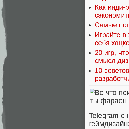
Как инди-
сэкономит
Самые поп
Играйте в 
себя хацк
20 игр, чт
смысл диз
10 советов
разработч
Telegram с 
геймдизайн