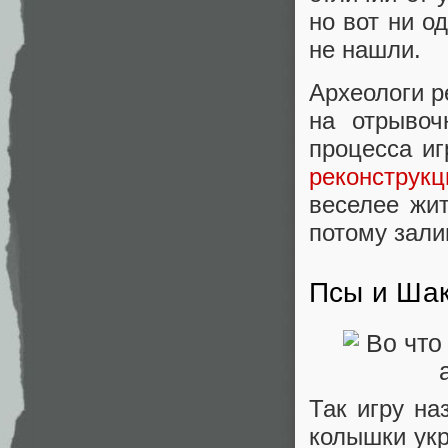
но вот ни о
не нашли.
Археологи р
на отрывоч
процесса и
реконструкц
веселее жит
потому зали
Псы и Ша
Так игру на
колышки укр