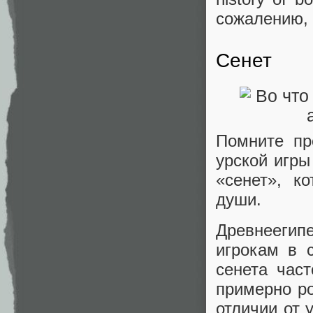
сожалению, 
Сенет
Помните пр
урской игры
«сенет», к
души.
Древнееги
игрокам в 
cенета час
примерно ро
отличии от 