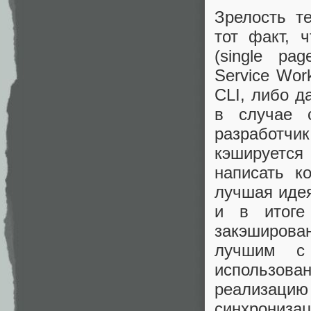
Зрелость те
тот факт, 
(single pa
Service Wor
CLI, либо д
в случае с
разработчи
кэшируется 
написать к
лучшая иде
и в итоге
закэширова
лучшим с 
использова
реализац
синхрониза