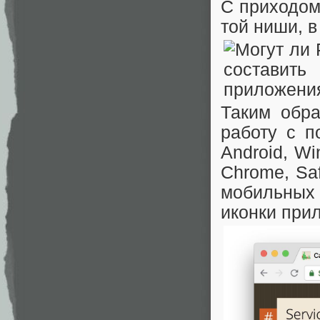
С приходом
той ниши, в
Таким обр
работу с п
Android, W
Chrome, Saf
мобильных
иконки при