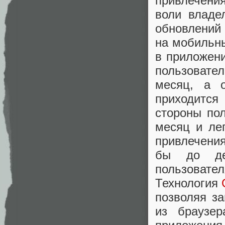
привлечени
воли владе
обновлений 
на мобильны
в приложени
пользовате
месяц, а о
приходится 
стороны по
месяц и ле
привлечени
бы до де
пользовате
Технология
позволяя за
из браузер