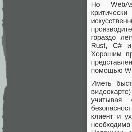
Но WebAss
критически
искусственн
производите
гораздо ле
Rust, C# и
Хорошим пр
представл
помощью We
Иметь быст
видеокарте
учитывая 
безопаснос
клиент и у
необходим