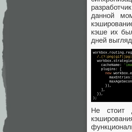
разработчи
данной мо
кэшировани
кэше их бы
дней выгля
workbox.routing.reg
/.(?:png|gif|jpg|
  workbox.strategie
    cacheName: 
'ima
    plugins: [

new
 workbox.e
        maxEntries:
        maxAgeSecon
      }),

    ],

  }),

); 
Не стоит 
кэширован
функциона