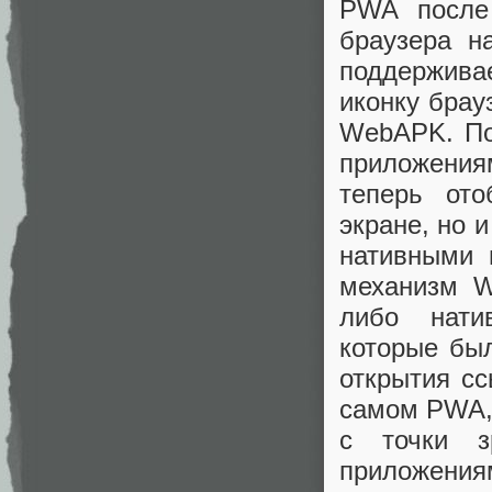
PWA после 
браузера н
поддержива
иконку брау
WebAPK. По
приложения
теперь от
экране, но 
нативными 
механизм W
либо нати
которые бы
открытия сс
самом PWA, 
с точки з
приложениям