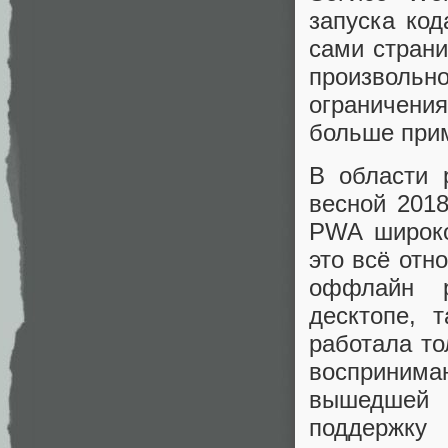
запуска код
сами страни
произволь
ограничени
больше прим
В области 
весной 201
PWA широко
это всё отн
оффлайн р
десктопе, 
работала то
воспринима
вышедшей 
поддержку 