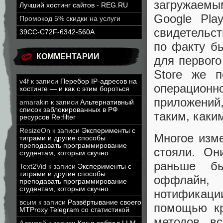
загружаемы
Лучший хостинг сайтов - REG.RU
Google Pla
Промокод 5% скидки на услуги
свидетельст
39CC-C72F-6342-560A
по факту б
КОММЕНТАРИИ
для первого
Store же п
v4f
к записи
Перебор IP-адресов на
операционн
хостинге — и как с этим бороться
приложений
amarakin
к записи
Альтернативный
список заблокированных в РФ
таким, каки
ресурсов Re:filter
ResizeOn
к записи
Эксперименты с
Многое изме
тиграми и другие способы
преподавать программирование
стояли. Он
студентам, которым скучно
раньше б
Text2Vid
к записи
Эксперименты с
тиграми и другие способы
оффлайн,
преподавать программирование
студентам, которым скучно
нотификаци
всым
к записи
Развёртывание своего
помощью кр
MTProxy Telegram со статистикой
методов, в