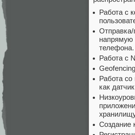
Работа с 
пользоват
Отправка/
напрямую 
телефона.
Работа с 
Geofencin
Работа со
как датчик
Низкоуров
приложени
хранилищу
Создание 
Регистрац