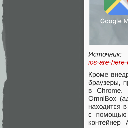
Источник
ios-are-her
Кроме внед
браузеры, 
в Chrome. 
OmniBox (а
находится в
с помощью
контейнер 