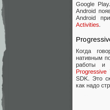
Google Pla
Android по
Android п
Activities
.
Progressi
Когда гов
нативным по
работы и 
Progressiv
SDK. Это ск
как надо ст