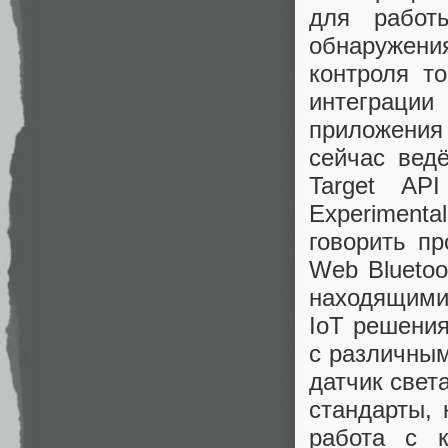
для работ
обнаружени
контроля т
интеграции
приложения 
сейчас вед
Target AP
Experimenta
говорить п
Web Bluetoo
находящимис
IoT решения
с различным
датчик свет
стандарты, 
работа с 