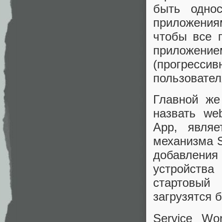
быть однос
приложения
чтобы все 
приложени
(прогресси
пользовател
Главной же
назвать we
App, явля
механизма S
добавлени
устройства
стартовый
загрузятся 
Service Wo