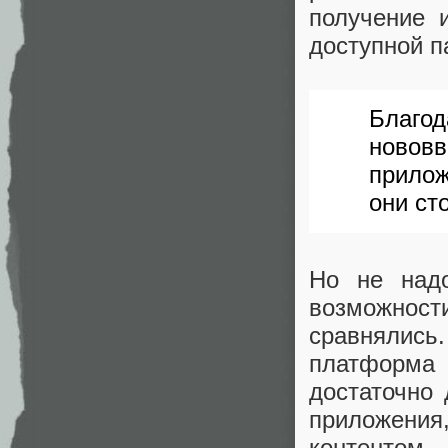
получение 
доступной п
Благ
ново
прилож
они ст
Но не надо
возможнос
сравнялис
платформа
достаточно
приложени
контентом 