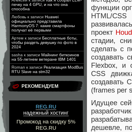
Алексей
к записи
Как я собрал LLM-
печку на 4 GPU, и на что она
функции ор
способна
HTML/CSS 
Любовь
к записи
Huawei
официально представила
развивалас
HarmonyOS 7: какие смартфоны
получат её первыми
проект
Houd
Артем
к записи
Бесплатные боты,
стадии, сн
чтобы раздеть девушку по фото в
сделать с 
2024
sasha
к записи
Майнинг биткоинов
создавать с
на 55-летнем ветеране IBM 1401
Flexbox, и
Roman
к записи
Реализация ModBus
CSS движк
RTU Slave на stm32
создавать 
РЕКОМЕНДУЕМ
(frames per 
Идущее сей
REG.RU
разработч
надежный хостинг
разрабатыв
Промокод на скидку 5%
дешевле, п
REG.RU