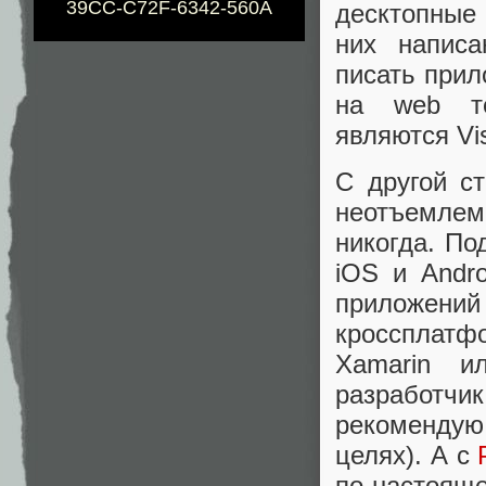
39CC-C72F-6342-560A
десктопные 
них напис
писать прил
на web те
являются Vis
С другой с
неотъемлемо
никогда. По
iOS и Andr
приложен
кроссплатф
Xamarin и
разработ
рекомендую
целях). А с
по-настоящ