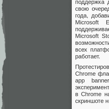
поддержка д
свою очере
года, добав
Microsoft
поддержив
Microsoft 
возможност
всех платф
работает.
Протестиро
Chrome флаг
app banne
эксперимен
в Chrome на
скриншоте н