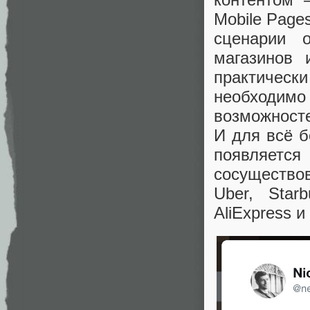
Mobile Page
сценарии 
магазинов 
практически
необходим
возможност
И для всё б
появляет
сосуществов
Uber, Starb
AliExpress и