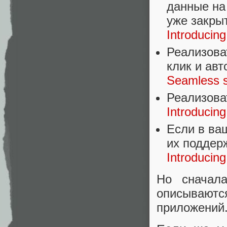
данные на
уже закры
Introducin
Реализова
клик и авт
Seamless s
Реализова
Introducin
Если в ва
их поддер
Introducin
Но сначал
описываю
приложений