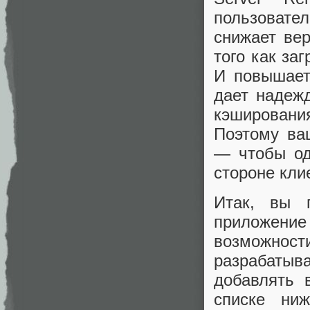
пользовател
снижает вер
того как за
И повышает 
дает надежд
кэширован
Поэтому ва
— чтобы оди
стороне клие
Итак, вы 
приложени
возможности
разрабатыв
добавлять 
списке ни