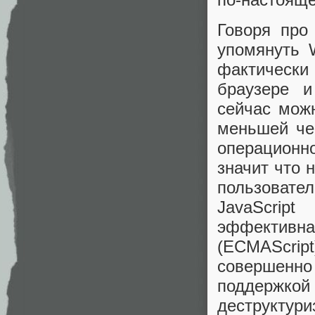
Говоря про
упомянуть 
фактически 
браузере и
сейчас можн
меньшей че
операционн
значит что 
пользовател
JavaScrip
эффективн
(ECMAScri
совершенн
поддержкой
деструктури