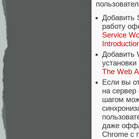
пользовател
Добавить 
работу о
Service Wor
Introducti
Добавить W
установки
The Web A
Если вы о
на сервер
шагом мож
синхрониз
пользоват
даже оффл
Chrome с 