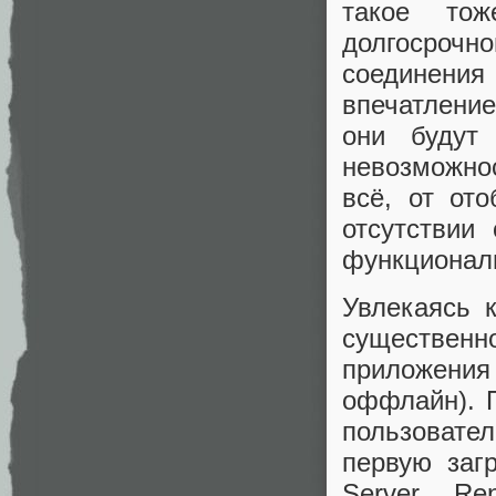
такое то
долгосроч
соединения
впечатлени
они будут
невозможнос
всё, от от
отсутствии
функционал
Увлекаясь 
существен
приложения 
оффлайн). 
пользовател
первую заг
Server Re