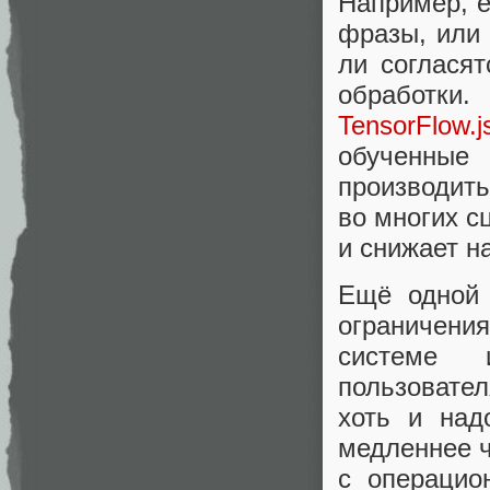
Например, 
фразы, или 
ли согласят
обработки.
TensorFlow.j
обученные
производить
во многих с
и снижает на
Ещё одной 
ограничения
системе 
пользовател
хоть и над
медленнее ч
с операцио