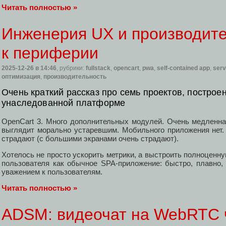
Читать полностью »
Инженерия UX и производите
к периферии
2025-12-26
в 14:46
, рубрики:
fullstack
,
opencart
,
pwa
,
self-contained app
,
serv
оптимизация
,
производительность
Очень краткий рассказ про семь проектов, постро
унаследованной платформе
OpenCart 3. Много дополнительных модулей. Очень медленная
выглядит морально устаревшим. Мобильного приложения нет. 
страдают (с большими экранами очень страдают).
Хотелось не просто ускорить метрики, а выстроить полноценну
пользователя как обычное SPA-приложение: быстро, плавно, 
уважением к пользователям.
Читать полностью »
ADSM: видеочат на WebRTC 