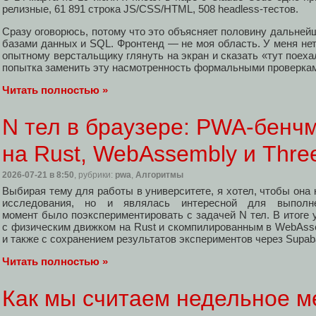
релизные, 61 891 строка JS/CSS/HTML, 508 headless-тестов.
Сразу оговорюсь, потому что это объясняет половину дальнейш
базами данных и SQL. Фронтенд — не моя область. У меня нет
опытному верстальщику глянуть на экран и сказать «тут поехал
попытка заменить эту насмотренность формальными проверка
Читать полностью »
N тел в браузере: PWA‑бенч
на Rust, WebAssembly и Three
2026-07-21
в 8:50
, рубрики:
pwa
,
Алгоритмы
Выбирая тему для работы в университете, я хотел, чтобы она 
исследования, но и являлась интересной для выпол
момент было поэкспериментировать с задачей N тел. В итоге
с физическим движком на Rust и скомпилированным в WebAssem
и также с сохранением результатов экспериментов через Supab
Читать полностью »
Как мы считаем недельное ме