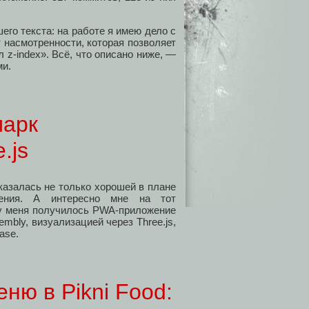
его текста: на работе я имею дело с
 насмотренности, которая позволяет
 z-index». Всё, что описано ниже, —
ми.
марк
.js
казалась не только хорошей в плане
нения. А интересно мне на тот
 у меня получилось PWA‑приложение
bly, визуализацией через Three.js,
ase.
ню в Pikni Food: