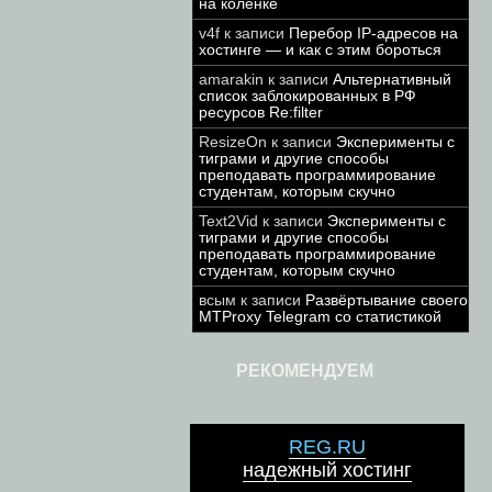
на коленке
v4f
к записи
Перебор IP-адресов на
хостинге — и как с этим бороться
amarakin
к записи
Альтернативный
список заблокированных в РФ
ресурсов Re:filter
ResizeOn
к записи
Эксперименты с
тиграми и другие способы
преподавать программирование
студентам, которым скучно
Text2Vid
к записи
Эксперименты с
тиграми и другие способы
преподавать программирование
студентам, которым скучно
всым
к записи
Развёртывание своего
MTProxy Telegram со статистикой
РЕКОМЕНДУЕМ
REG.RU
надежный хостинг