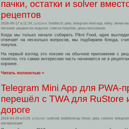
пачки, остатки и solver вмест
рецептов
2026-06-17
в 11:34
, рубрики:
foodtech
,
pwa
,
telegram mini app
,
кбжу
,
меню на
питания
,
рацион на неделю
,
список покупок
,
цены магазинов
Когда мы только начали собирать Pikni Food, идея выгляде
отвечает на несколько вопросов, мы подбираем блюда, счи
покупок.
На первый взгляд это похоже на обычное приложение с рец
понятно, что самая интересная часть начинается не в рецепта
корзине.
Читать полностью »
Telegram Mini App для PWA-п
перешёл с TWA для RuStore 
дороге
2026-04-29
в 6:20
, рубрики:
android
,
bubblewrap
,
hmac
,
pwa
,
rustore
,
telegram
авторизация