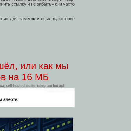
анить ссылку и не забыть» они часто
ения для заметок и ссылок, которое
шёл, или как мы
ов на 16 МБ
wa
,
self-hosted
,
sqlite
,
telegram bot api
м алерте.