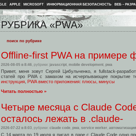
GLE
APPLE
MICROSOFT
ИНФОРМАЦИОННАЯ БЕЗОПАСНОСТЬ
ВЕБ – РАЗР
РУБРИКА «PWA»
Offline‑first PWA на примере
2026-08-05
в 8:46
, рубрики:
javascript
,
mobile development
,
pwa
Привет, меня зовут Сергей Цибульченко, я fullstack‑разрабо
статей про PWA с замахом на исчерпывающее покрытие т
инструкция
,
PWA вместо приложения: плюсы, минусы
Читать полностью »
Четыре месяца с Claude Code:
осталось лежать в .claude-
2026-07-22
в 8:03
, рубрики:
claude code
,
pwa
,
service worker
,
автоматизаци
С 14 марта по 19 июля я писал в паре с Claude Code одно пр