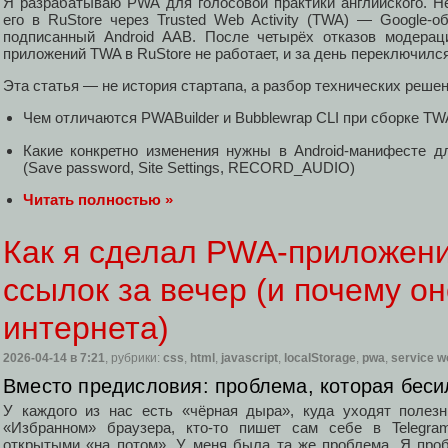
Я разрабатываю PWA для голосовой практики английского. Н
его в RuStore через Trusted Web Activity (TWA) — Google-о
подписанный Android AAB. После четырёх отказов модерац
приложений TWA в RuStore не работает, и за день переключился 
Эта статья — не история стартапа, а разбор технических решен
Чем отличаются PWABuilder и Bubblewrap CLI при сборке TW
Какие конкретно изменения нужны в Android-манифесте д
(Save password, Site Settings, RECORD_AUDIO)
Читать полностью »
Как я сделал PWA-приложени
ссылок за вечер (и почему он
интернета)
2026-04-14
в 7:21
, рубрики:
css
,
html
,
javascript
,
localStorage
,
pwa
,
service w
Вместо предисловия: проблема, которая беси
У каждого из нас есть «чёрная дыра», куда уходят полезн
«Избранном» браузера, кто-то пишет сам себе в Telegram
открытыми «на потом». У меня была та же проблема. Я пробо