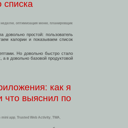
о списка
 неделю
,
оптимизация меню
,
планировщик
ла довольно простой: пользователь
таем калории и показываем список
ептами. Но довольно быстро стало
х, а в довольно базовой продуктовой
риложения: как я
и что выяснил по
 mini app
,
Trusted Web Activity
,
TWA
,