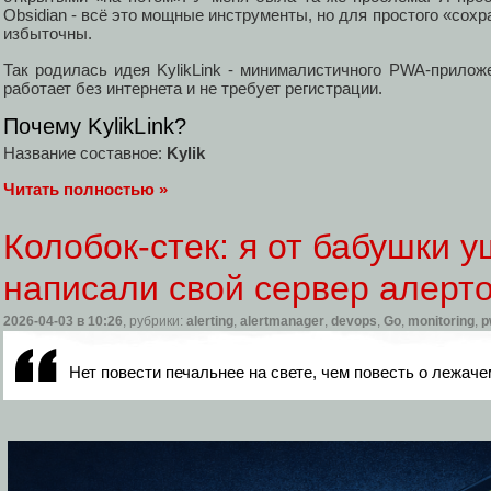
Obsidian - всё это мощные инструменты, но для простого «сохр
избыточны.
Так родилась идея KylikLink - минималистичного PWA-прилож
работает без интернета и не требует регистрации.
Почему KylikLink?
Название составное:
Kylik
Читать полностью »
Колобок-стек: я от бабушки у
написали свой сервер алерт
2026-04-03
в 10:26
, рубрики:
alerting
,
alertmanager
,
devops
,
Go
,
monitoring
,
p
Нет повести печальнее на свете, чем повесть о лежаче