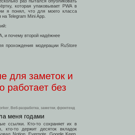
есколько раз пытался опубликовать
бёртку, которая упаковывает PWA в
ии я понял, что для моего класса
на Telegram Mini App.
ий:
A, и почему второй надёжнее
ля прохождения модерации RuStore
е для заметок и
о работает без
orker
,
Веб-разработка
,
заметки
,
фронтенд
ла меня годами
ые ссылки. Кто-то сохраняет их в
, кто-то держит десяток вкладок
вал Notion, Evernote, Google Keep,