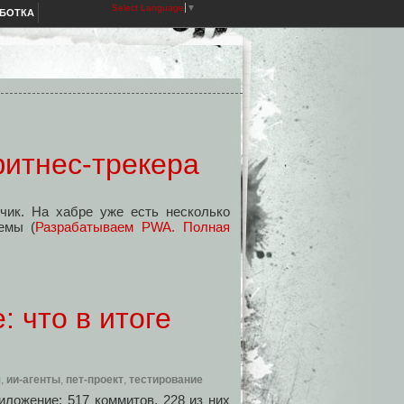
Select Language
▼
АБОТКА
 фитнес‑трекера
тчик. На хабре уже есть
несколько
емы (
Разрабатываем PWA. Полная
 что в итоге
я
,
ии-агенты
,
пет-проект
,
тестирование
иложение: 517 коммитов, 228 из них