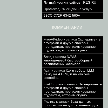
Лучший хостинг сайтов - REG.RU
Промокод 5% скидки на услуги
39CC-C72F-6342-560A
КОММЕНТАРИИ
FreeAIVideo
к записи
Эксперименты
с тиграми и другие способы
преподавать программирование
студентам, которым скучно
Влад
к записи
NAVIS —
многоцелевой быстросборный
беспилотный катамаран
Азат
к записи
Как я собрал LLM-
печку на 4 GPU, и на что она
способна
FileCompare
к записи
Эксперименты
с тиграми и другие способы
преподавать программирование
студентам, которым скучно
Феликс
к записи
База данных
простых чисел до ста миллиардов