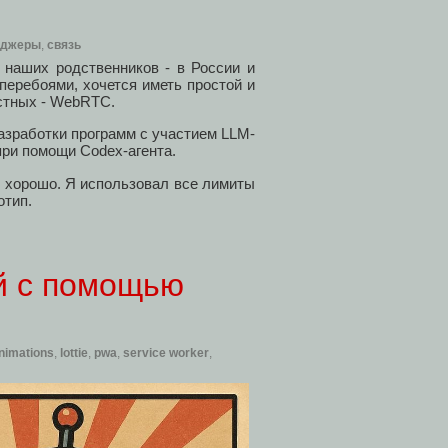
нджеры
,
связь
 наших родственников - в России и
перебоями, хочется иметь простой и
стных - WebRTC.
азработки программ с участием LLM-
ри помощи Codex-агента.
ь хорошо. Я использовал все лимиты
отип.
й с помощью
nimations
,
lottie
,
pwa
,
service worker
,