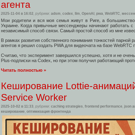
агента
2025-11-04
в 16:02
, рубрики:
adsm
,
codex
,
llm
,
OpenAI
,
pwa
,
WebRTC
,
мессе
Мои родители и вся моя семья живут в Риге, а большинство
Украине. Когда привычные мессенджеры начинают работать с 
независимый способ связи. Самый простой способ из мне изве
В рамках развития собственного понимания тонкостей парной р
агентов я решил создать PWA для видеочата на базе WebRTC п
Считаю, что эксперимент завершился успешно, хотя и не очен
Plus-подписки на Codex, но при этом получил работающий прот
Читать полностью »
Кеширование Lottie-анимаци
Service Worker
2025-10-02
в 11:33
, рубрики:
caching strategies
,
frontend performance
,
json a
кеширование
,
оптимизация фронтенда