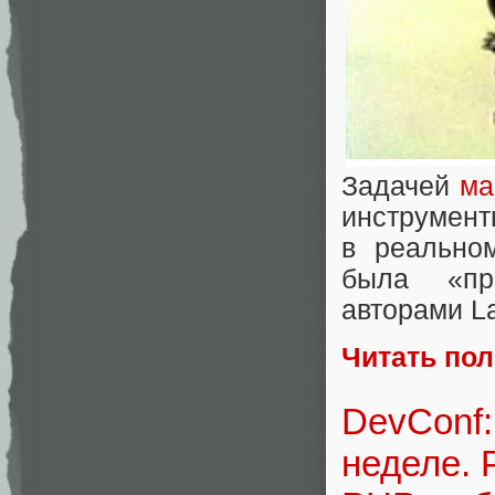
Задачей
ма
инструмент
в реально
была «пр
авторами La
Читать по
DevConf
неделе. 