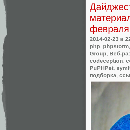
Дайджест
материал
февраля
2014-02-23
в 2
php
,
phpstorm
Group
,
Веб-ра
codeception
,
c
PuPHPet
,
symf
подборка
,
ссы