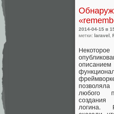
Обнаруж
«remembe
2014-04-15
в 1
метки:
laravel
,
Некоторо
опубликов
описан
функциона
фреймво
позволял
любого п
создания
логина. Р