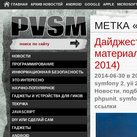
ГЛАВНАЯ
АРХИВ НОВОСТЕЙ
ANDROID
GOOGLE
APPLE
MICROSOF
МЕТКА 
Дайджест
материал
НОВОСТИ
2014)
ПРОГРАММИРОВАНИЕ
ИНФОРМАЦИОННАЯ БЕЗОПАСНОСТЬ
2014-06-30
в 2
ЭТО ИНТЕРЕСНО
symfony 2
,
yii 
НАУЧНО-ПОПУЛЯРНОЕ
Новости
,
подб
ГАДЖЕТЫ И УСТРОЙСТВА ДЛЯ ГИКОВ
phpunit
,
symfo
ТЕКУЧКА
ссылки
JAVASCRIPT
DIY ИЛИ СДЕЛАЙ САМ
ГАДЖЕТЫ
ANDROID