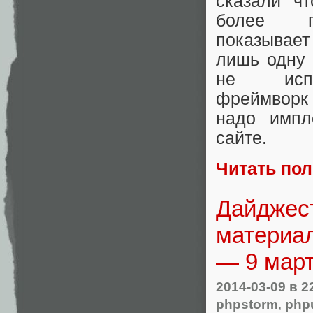
сказали ч
более п
показывает
лишь одну 
не испо
фреймворк 
надо импл
сайте.
Читать по
Дайджест
материал
— 9 март
2014-03-09
в 2
phpstorm
,
php