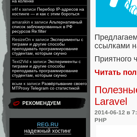
на коленке
v4f
к записи
Перебор IP-адресов на
хостинге — и как с этим бороться
amarakin
к записи
Альтернативный
список заблокированных в РФ
ресурсов Re:filter
Предлагае
ResizeOn
к записи
Эксперименты с
ссылками н
тиграми и другие способы
преподавать программирование
студентам, которым скучно
Приятного 
Text2Vid
к записи
Эксперименты с
тиграми и другие способы
Читать по
преподавать программирование
студентам, которым скучно
всым
к записи
Развёртывание своего
Полезные
MTProxy Telegram со статистикой
Laravel
РЕКОМЕНДУЕМ
2014-06-12
в 7
PHP
REG.RU
надежный хостинг