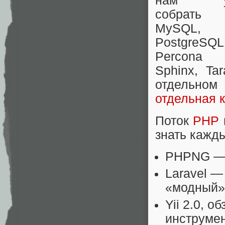
нам уд
собрать 
MySQL,
PostgreSQL
Percona 
Sphinx, Tar
отдельном
отдельная 
Поток
PHP
знать кажд
PHPNG — 
Laravel —
«модный»
Yii 2.0, 
инструме