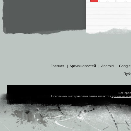
Главная
|
Архив новостей
|
Android
|
Google
Пуб
Все пра
Основными материалами сайта являются
архивные ко