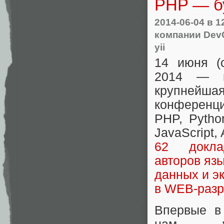
PHP — бу
2014-06-04
в 1
компании Dev
yii
14 июня (с
2014 — п
крупнейша
конферен
PHP, Pytho
JavaScript, 
62 докл
авторов язы
данных и э
в WEB-разр
Впервые в