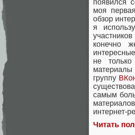
появился с
моя первая
обзор интер
я использ
участнико
конечно ж
интересные
не только
материалы 
группу
ВКон
существован
самым боль
материалов 
интернет-ре
Читать по