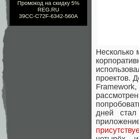
Промокод на скидку 5%
REG.RU
39CC-C72F-6342-560A
Несколько 
корпорат
использов
проектов. Д
Framework
рассмотр
попробова
дней ста
приложен
присутству
четырёх и