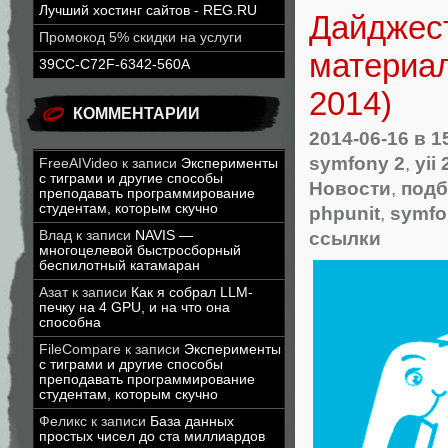
Лучший хостинг сайтов - REG.RU
Дайджест
Промокод 5% скидки на услуги
материал
39CC-C72F-6342-560A
2014)
КОММЕНТАРИИ
2014-06-16
в 1
symfony 2
,
yii 
FreeAIVideo
к записи
Эксперименты
с тиграми и другие способы
Новости
,
подб
преподавать программирование
студентам, которым скучно
phpunit
,
symfo
ссылки
Влад
к записи
NAVIS —
многоцелевой быстросборный
беспилотный катамаран
Азат
к записи
Как я собрал LLM-
печку на 4 GPU, и на что она
способна
FileCompare
к записи
Эксперименты
с тиграми и другие способы
преподавать программирование
студентам, которым скучно
Феликс
к записи
База данных
простых чисел до ста миллиардов