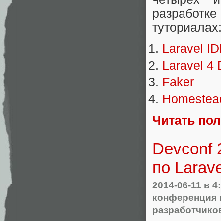
разработк
туториалах
Laravel ID
Laravel 4
Faker
Homestea
Читать по
Devconf 
по Larav
2014-06-11
в 4
конференция 
разработчико