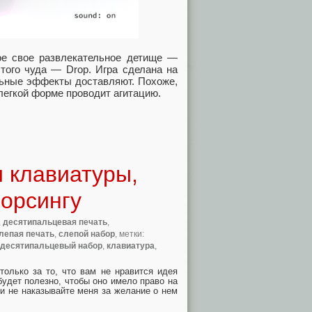
ое свое развлекательное детище —
того чуда — Drop. Игра сделана на
альные эффекты доставляют. Похоже,
легкой форме проводит агитацию.
 клавиатуры,
сорсингу
,
десятипальцевая печать
,
лепая печать
,
слепой набор
, метки:
десятипальцевый набор
,
клавиатура
,
олько за то, что вам не нравится идея
будет полезно, чтобы оно имело право на
и не наказывайте меня за желание о нем