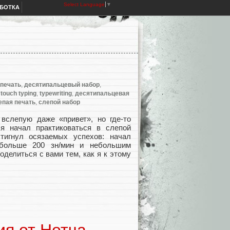
Select Language
▼
АБОТКА
 печать
,
десятипальцевый набор
,
:
touch typing
,
typewriting
,
десятипальцевая
епая печать
,
слепой набор
 вслепую даже «привет», но где-то
я начал практиковаться в слепой
стигнул осязаемых успехов: начал
 больше 200 зн/мин и небольшим
оделиться с вами тем, как я к этому