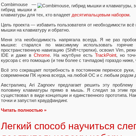
Combimouse —
гибрид мышки и
клавиатуры для тех, кто владеет
десятипальцевым набором
.
Цель проекта — избавить пользователя от необходимости всё
мышки на клавиатуру и обратно.
Меня эта необходимость напрягала всегда. Я не раз пробо
мышке: старался по максимуму использовать горячие
пространственную навигацию (Shift+стрелки), освоил Vim, реж
IDE и даже в
Chrome
. На ноутбуке есть
TrackPoint
, но точ
курсора с его помощью (и тем более с тачпадом) гораздо ниже,
Всё это сокращает потребность в постоянном переносе руки,
современном ПК нужна всегда, на любой ОС и с любым родом 
Австралиец Ari Zagnoev предлагает решить эту проблему 
половину клавиатуры прямо в мышь. Я следил за этим про
существовал в виде концепции и единственного прототипа. На
точки и запустил краудфандинг.
Читать полностью »
Легкий способ научиться сле