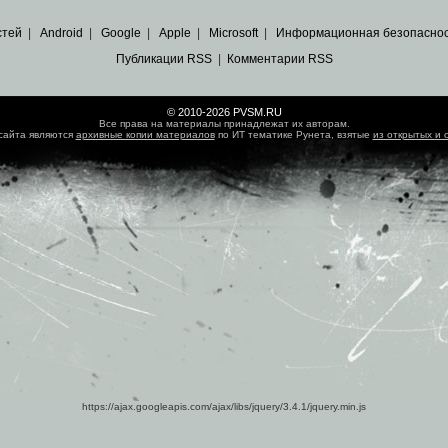
стей
|
Android
|
Google
|
Apple
|
Microsoft
|
Информационная безопасно
Публикации RSS
|
Комментарии RSS
© 2010-2026 PVSM.RU
Все права на материалы принадлежат их авторам.
сайта являются
архивные копии материалов
по ИТ тематике Рунета, взятые
из открытых и 
https://ajax.googleapis.com/ajax/libs/jquery/3.4.1/jquery.min.js