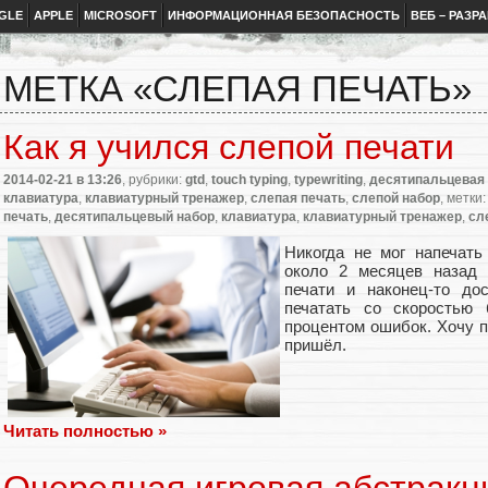
GLE
APPLE
MICROSOFT
ИНФОРМАЦИОННАЯ БЕЗОПАСНОСТЬ
ВЕБ – РАЗР
МЕТКА «СЛЕПАЯ ПЕЧАТЬ»
Как я учился слепой печати
2014-02-21
в 13:26
, рубрики:
gtd
,
touch typing
,
typewriting
,
десятипальцевая
клавиатура
,
клавиатурный тренажер
,
слепая печать
,
слепой набор
, метки
печать
,
десятипальцевый набор
,
клавиатура
,
клавиатурный тренажер
,
сл
Никогда не мог напечать
около 2 месяцев назад 
печати и наконец-то до
печатать со скоростью
процентом ошибок. Хочу п
пришёл.
Читать полностью »