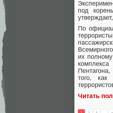
Эксперимен
под корен
утверждает,
По официал
террористы
пассажирск
Всемирного
их полному
комплекса
Пентагона,
того, как
террористо
Читать по
1
2
3
...
»