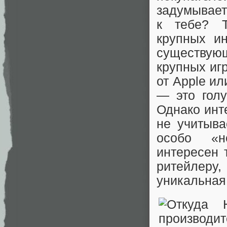
задумываетс
к тебе? Т
крупных ин
существующ
крупных иг
от Apple и
— это голу
Однако инт
не учитыва
особо «н
интересен 
ритейлеру
уникальная