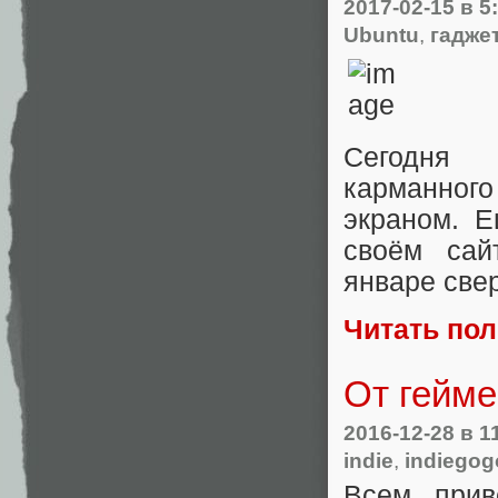
2017-02-15
в 5
Ubuntu
,
гадже
Сегодня
карманно
экраном. 
своём са
январе свер
Читать по
От гейме
2016-12-28
в 1
indie
,
indiegog
Всем прив