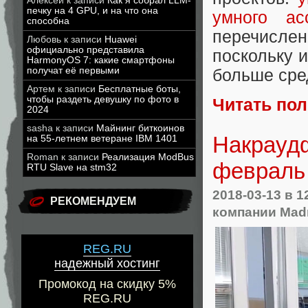
Алексей
к записи
Как я собрал LLM-
печку на 4 GPU, и на что она
умного ас
способна
перечисле
Любовь
к записи
Huawei
официально представила
поскольку 
HarmonyOS 7: какие смартфоны
получат её первыми
больше сре
Артем
к записи
Бесплатные боты,
чтобы раздеть девушку по фото в
Читать по
2024
sasha
к записи
Майнинг биткоинов
Накраудф
на 55-летнем ветеране IBM 1401
Roman
к записи
Реализация ModBus
февраль 
RTU Slave на stm32
2018-03-13
в 1
РЕКОМЕНДУЕМ
компании Mad
REG.RU
надежный хостинг
Промокод на скидку 5%
REG.RU