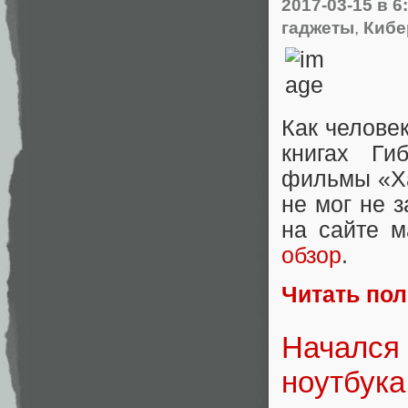
2017-03-15
в 6
гаджеты
,
Кибе
Как челове
книгах Ги
фильмы «Ха
не мог не 
на сайте м
обзор
.
Читать по
Начался
ноутбука