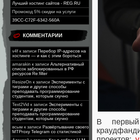
Лучший хостинг сайтов - REG.RU
Промокод 5% скидки на услуги
39CC-C72F-6342-560A
КОММЕНТАРИИ
v4f
к записи
Перебор IP-адресов на
хостинге — и как с этим бороться
amarakin
к записи
Альтернативный
список заблокированных в РФ
ресурсов Re:filter
ResizeOn
к записи
Эксперименты с
тиграми и другие способы
преподавать программирование
студентам, которым скучно
Text2Vid
к записи
Эксперименты с
тиграми и другие способы
преподавать программирование
студентам, которым скучно
В первый
всым
к записи
Развёртывание своего
краудфанд
MTProxy Telegram со статистикой
проектов:
у