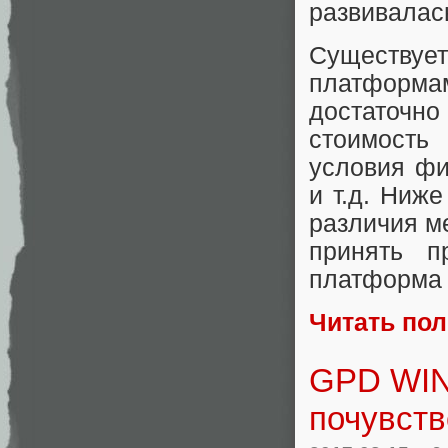
развивалас
Существу
платформа
достаточно 
стоимость
условия фи
и т.д. Ниж
различия м
принять п
платформа 
Читать по
GPD WIN 
почувст