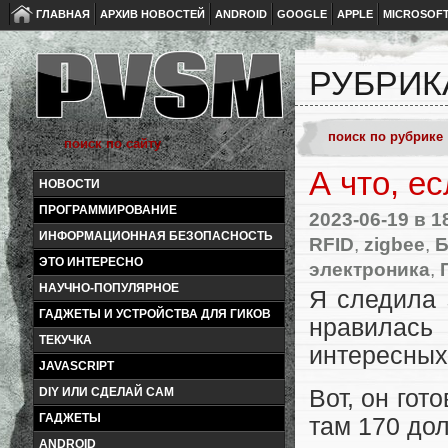
ГЛАВНАЯ
АРХИВ НОВОСТЕЙ
ANDROID
GOOGLE
APPLE
MICROSOF
РУБРИК
А что, е
НОВОСТИ
ПРОГРАММИРОВАНИЕ
2023-06-19
в 1
ИНФОРМАЦИОННАЯ БЕЗОПАСНОСТЬ
RFID
,
zigbee
,
Б
ЭТО ИНТЕРЕСНО
электроника
,
НАУЧНО-ПОПУЛЯРНОЕ
Я следила 
ГАДЖЕТЫ И УСТРОЙСТВА ДЛЯ ГИКОВ
нравилась 
ТЕКУЧКА
интересных
JAVASCRIPT
DIY ИЛИ СДЕЛАЙ САМ
Вот, он гот
ГАДЖЕТЫ
там 170 дол
ANDROID