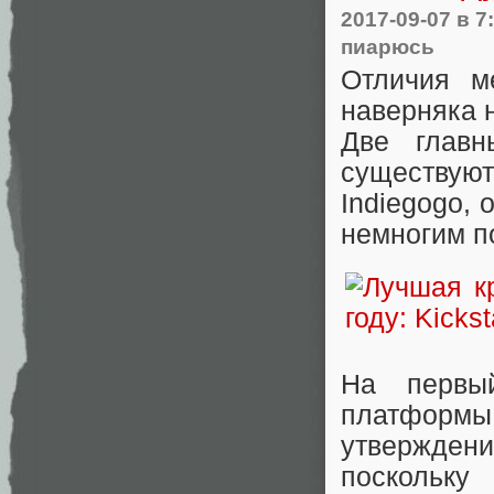
2017-09-07
в 7
пиарюсь
Отличия ме
наверняка 
Две главн
существуют
Indiegogo, 
немногим по
На первы
платформы 
утверждени
поскольку