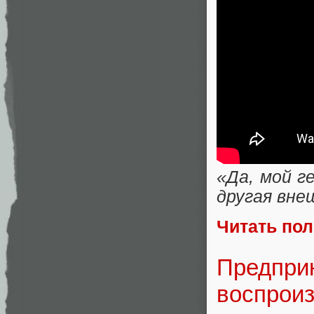
«Да, мой г
другая вн
Читать по
Предприн
воспроиз