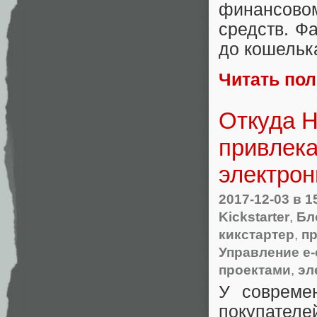
финансово
средств. Фа
до кошелька
Читать по
Откуда H
привлека
электрон
2017-12-03
в 1
Kickstarter
,
Бл
кикстартер
,
п
Управление e
проектами
,
эл
У совреме
покупателе