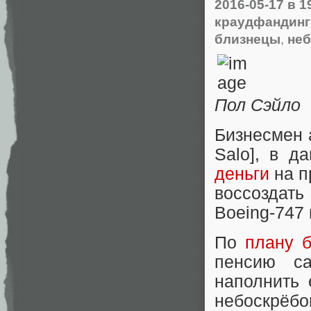
2016-05-17
в 1
краудфандинг
близнецы
,
не
Пол Сэйло
Бизнесмен 
Salo], в 
деньги
на п
воссоздат
Boeing-747 
По
плану 
пенсию са
наполнить 
небоскрёб