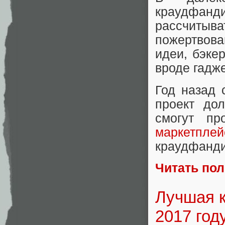
краудфа
рассчиты
пожертвов
идеи, бэке
вроде гадже
Год назад 
проект до
смогут пр
маркетплей
краудфанди
Читать по
Лучшая 
2017 году