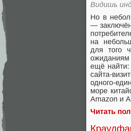
Видишь инд
Но в небол
— заключён
потребител
на неболь
для того 
ожиданиям 
ещё найти:
сайта-визи
одного-еди
море китай
Amazon и Al
Читать по
Краудфан