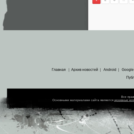
Главная
|
Архив новостей
|
Android
|
Google
Пуб
Все пра
Основными материалами сайта являются
архивные ко