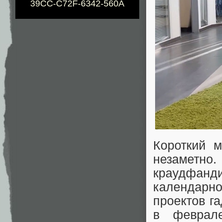
39CC-C72F-6342-560A
Короткий 
незаметно
краудфан
календарно
проектов г
в февра