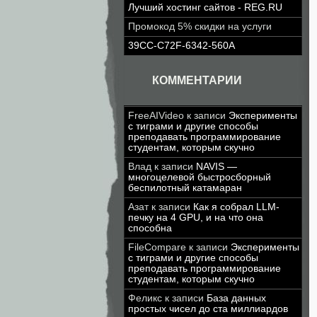
Лучший хостинг сайтов - REG.RU
Промокод 5% скидки на услуги
39CC-C72F-6342-560A
КОММЕНТАРИИ
FreeAIVideo
к записи
Эксперименты
с тиграми и другие способы
преподавать программирование
студентам, которым скучно
Влад
к записи
NAVIS —
многоцелевой быстросборный
беспилотный катамаран
Азат
к записи
Как я собрал LLM-
печку на 4 GPU, и на что она
способна
FileCompare
к записи
Эксперименты
с тиграми и другие способы
преподавать программирование
студентам, которым скучно
Феликс
к записи
База данных
простых чисел до ста миллиардов