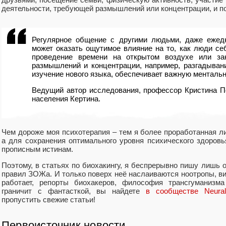
деятельности, требующей размышлений или концентрации, и п
Регулярное общение с другими людьми, даже ежедн
может оказать ощутимое влияние на то, как люди себ
проведение времени на открытом воздухе или зан
размышлений и концентрации, например, разгадывани
изучение нового языка, обеспечивает важную ментальн
Ведущий автор исследования, профессор Кристина 
населения Кертина.
Чем дороже моя психотерапия – тем я более проработанная л
а для сохранения оптимального уровня психического здоров
прописным истинам.
Поэтому, в статьях по биохакингу, я беспрерывно пишу лишь о
правил ЗОЖа. И только поверх неё наслаиваются ноотропы, вит
работает, репорты биохакеров, философия трансгуманизма
граничит с фантасткой, вы найдете
в сообществе Neura
пропустить свежие статьи!
Первоисточник новости