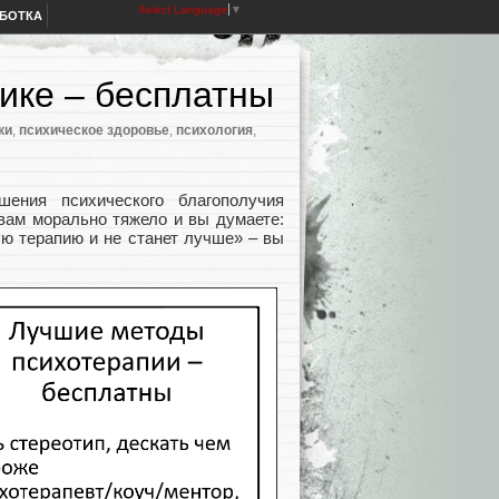
Select Language
▼
АБОТКА
ике – бесплатны
ки
,
психическое здоровье
,
психология
,
ения психического благополучия
вам морально тяжело и вы думаете:
ую терапию и не станет лучше» – вы