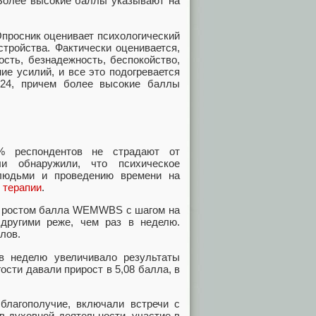
 Более высокие баллы указывают на
Опросник оценивает психологический
стройства. Фактически оценивается,
ость, безнадежность, беспокойство,
ие усилий, и все это подогревается
 24, причем более высокие баллы
% респондентов не страдают от
ли обнаружили, что психическое
людьми и проведению времени на
 терапии
.
 с ростом балла WEMWBS с шагом на
другими реже, чем раз в неделю.
лов.
в неделю увеличивало результаты
сти давали прирост в 5,08 балла, в
благополучие, включали встречи с
в духовной деятельности, участие в