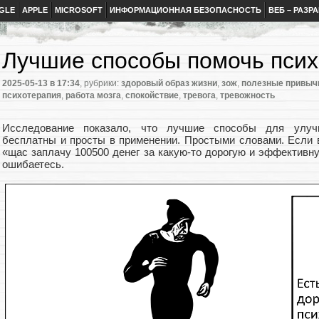
GLE
APPLE
MICROSOFT
ИНФОРМАЦИОННАЯ БЕЗОПАСНОСТЬ
ВЕБ – РАЗР
Лучшие способы помочь псих
2025-05-13
в 17:34
, рубрики:
здоровый образ жизни
,
зож
,
полезные привыч
психотерапия
,
работа мозга
,
спокойствие
,
тревога
,
тревожность
Исследование показало, что лучшие способы для улучш
бесплатны и просты в применении. Простыми словами. Если 
«щас заплачу 100500 денег за какую-то дорогую и эффективн
ошибаетесь.