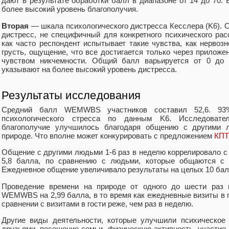
дают в результате обработки балл в диапазоне от 14 до 70.
более высокий уровень благополучия.
Вторая
— шкала психологического дистресса Кесслера (K6). 
дистресс, не специфичный для конкретного психического рас
как часто респондент испытывает такие чувства, как нервозн
грусть, ощущение, что все достигается только через приложен
чувством никчемности. Общий балл варьируется от 0 до
указывают на более высокий уровень дистресса.
Результаты исследования
Средний балл WEMWBS участников составил 52,6. 93
психологического стресса по данным K6. Исследовате
благополучие улучшилось благодаря общению с другими 
природе. Что вполне может конкурировать с предложением
КПТ
Общение с другими людьми 1-6 раз в неделю коррелировало
5,8 балла, по сравнению с людьми, которые общаются с 
Ежедневное общение увеличивало результаты на целых 10 бал
Проведение времени на природе от одного до шести раз 
WEMWBS на 2,99 балла, в то время как ежедневные визиты в го
сравнении с визитами в гости реже, чем раз в неделю.
Другие виды деятельности, которые улучшили психическое 
друзьями, посещение семьи, физическую активность, участие 