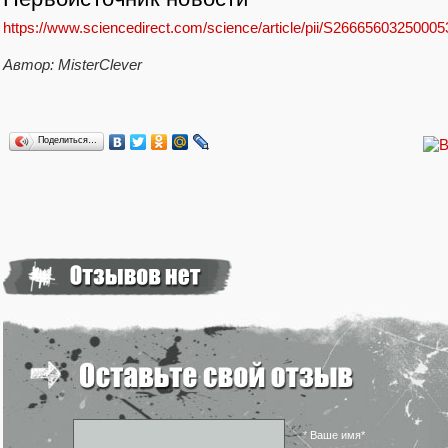
https://www.sciencedirect.com/science/article/pii/S266656032500
Автор: MisterClever
Поделиться…
* Ваше имя*