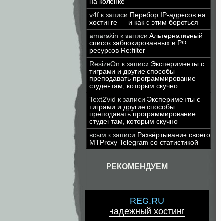
на коленке
v4f
к записи
Перебор IP-адресов на
хостинге — и как с этим бороться
amarakin
к записи
Альтернативный
список заблокированных в РФ
ресурсов Re:filter
ResizeOn
к записи
Эксперименты с
тиграми и другие способы
преподавать программирование
студентам, которым скучно
Text2Vid
к записи
Эксперименты с
тиграми и другие способы
преподавать программирование
студентам, которым скучно
всым
к записи
Развёртывание своего
MTProxy Telegram со статистикой
РЕКОМЕНДУЕМ
REG.RU
надежный хостинг