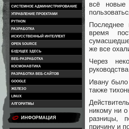
всё новые
СИСТЕМНОЕ АДМИНИСТРИРОВАНИЕ
пользоватьс
УПРАВЛЕНИЕ ПРОЕКТАМИ
PYTHON
Последнее 
РАЗРАБОТКА
время пос
ИСКУССТВЕННЫЙ ИНТЕЛЛЕКТ
сумасшедшее
OPEN SOURCE
же все охали
БУДУЩЕЕ ЗДЕСЬ
ВЕБ-РАЗРАБОТКА
Через нек
КОСМОНАВТИКА
руководства
РАЗРАБОТКА ВЕБ-САЙТОВ
Ивану было 
GOOGLE
также тихон
ЖЕЛЕЗО
LINUX
Действител
АЛГОРИТМЫ
никому ни о
разницы, 
ИНФОРМАЦИЯ
причину и п