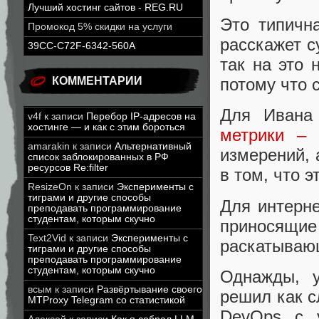
Лучший хостинг сайтов - REG.RU
Это типичн
Промокод 5% скидки на услуги
расскажет с
39CC-C72F-6342-560A
так на это 
КОММЕНТАРИИ
потому что 
Для Ивана
v4f
к записи
Перебор IP-адресов на
хостинге — и как с этим бороться
метрики – 
amarakin
к записи
Альтернативный
измерений, 
список заблокированных в РФ
ресурсов Re:filter
в том, что 
ResizeOn
к записи
Эксперименты с
тиграми и другие способы
Для интерне
преподавать программирование
студентам, которым скучно
приносящие
Text2Vid
к записи
Эксперименты с
раскатывающ
тиграми и другие способы
преподавать программирование
студентам, которым скучно
Однажды, 
всым
к записи
Развёртывание своего
решил как с
MTProxy Telegram со статистикой
DevOps с у