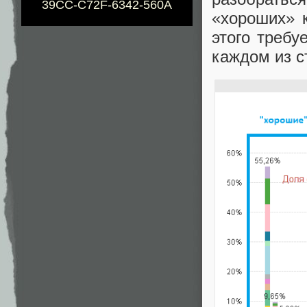
39CC-C72F-6342-560A
«хороших» 
этого требу
каждом из с