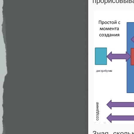
прорисовыва
Зная сколь