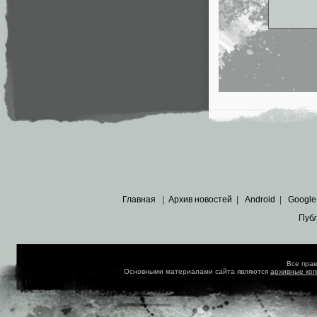
Главная
|
Архив новостей
|
Android
|
Google
Пуб
Все пра
Основными материалами сайта являются
архивные ко