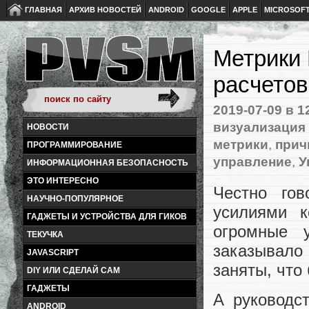
ГЛАВНАЯ
АРХИВ НОВОСТЕЙ
ANDROID
GOOGLE
APPLE
MICROSOF
Метрики 
расчетов
2019-07-09
в 1
визуализация
НОВОСТИ
метрики
,
прич
ПРОГРАММИРОВАНИЕ
управление
,
У
ИНФОРМАЦИОННАЯ БЕЗОПАСНОСТЬ
ЭТО ИНТЕРЕСНО
Честно го
НАУЧНО-ПОПУЛЯРНОЕ
усилиями к
ГАДЖЕТЫ И УСТРОЙСТВА ДЛЯ ГИКОВ
огромные 
ТЕКУЧКА
заказывало
JAVASCRIPT
заняты, что
DIY ИЛИ СДЕЛАЙ САМ
ГАДЖЕТЫ
А руководс
ANDROID