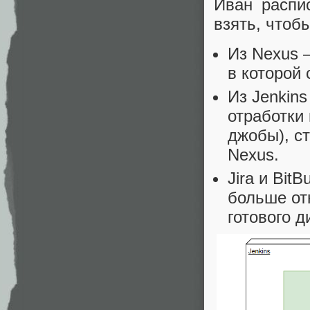
Иван распи
взять, чтоб
Из Nexus 
в которой
Из Jenkins
отработки
джобы), с
Nexus.
Jira и Bit
больше отн
готового д