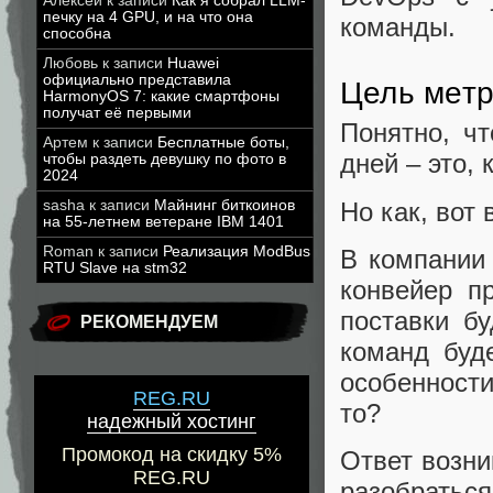
Алексей
к записи
Как я собрал LLM-
печку на 4 GPU, и на что она
команды.
способна
Любовь
к записи
Huawei
официально представила
Цель мет
HarmonyOS 7: какие смартфоны
получат её первыми
Понятно, ч
Артем
к записи
Бесплатные боты,
дней – это, 
чтобы раздеть девушку по фото в
2024
Но как, вот
sasha
к записи
Майнинг биткоинов
на 55-летнем ветеране IBM 1401
Roman
к записи
Реализация ModBus
В компании 
RTU Slave на stm32
конвейер п
поставки б
РЕКОМЕНДУЕМ
команд буд
особенности
REG.RU
то?
надежный хостинг
Промокод на скидку 5%
Ответ возни
REG.RU
разобраться