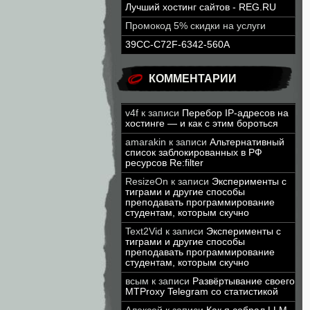
Лучший хостинг сайтов - REG.RU
Промокод 5% скидки на услуги
39CC-C72F-6342-560A
КОММЕНТАРИИ
v4f
к записи
Перебор IP-адресов на
хостинге — и как с этим бороться
amarakin
к записи
Альтернативный
список заблокированных в РФ
ресурсов Re:filter
ResizeOn
к записи
Эксперименты с
тиграми и другие способы
преподавать программирование
студентам, которым скучно
Text2Vid
к записи
Эксперименты с
тиграми и другие способы
преподавать программирование
студентам, которым скучно
всым
к записи
Развёртывание своего
MTProxy Telegram со статистикой