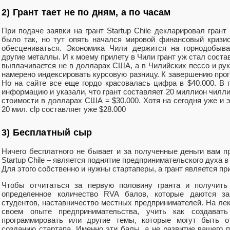
2) Грант тает не по дням, а по часам
При подаче заявки на грант Startup Chile декларировал грант
было так, но тут опять начался мировой финансовый кризи
обесцениваться. Экономика Чили держится на горнодобы
другие металлы. И к моему прилету в Чили грант уж стал состав
выплачивается не в долларах США, а в Чилийских пессо и ру
намерено индексировать курсовую разницу. К завершению прог
Но на сайте все еще гордо красовалась цифра в $40.000. В 
информацию и указали, что грант составляет 20 миллион чилли
стоимости в долларах США = $30.000. Хотя на сегодня уже и э
20 мил. clp составляет уже $28.000
3) Бесплатный сыр
Ничего бесплатного не бывает и за полученные деньги вам п
Startup Chile – является поднятие предпринимательского духа в
Для этого собственно и нужны стартаперы, а грант является пр
Чтобы отчитаться за первую половину гранта и получить
определенное количество RVA балов, которые даются з
студентов, наставничество местных предпринимателей. На ле
своем опыте предпринимательства, учить как создавать
программировать или другие темы, которые могут быть о
созданию стартапа. Именно эти балы, а не развитие вашего 