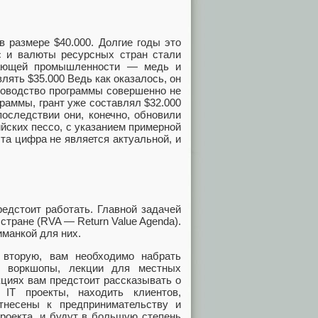
 в размере $40.000. Долгие годы это
с и валюты ресурсных стран стали
вающей промышленности — медь и
лять $35.000 Ведь как оказалось, он
ководство программы совершенно не
раммы, грант уже составлял $32.000
последствии они, конечно, обновили
йских пессо, с указанием примерной
та цифра не является актуальной, и
редстоит работать. Главной задачей
 стране (RVA — Return Value Agenda).
иманкой для них.
 вторую, вам необходимо набрать
а воркшопы, лекции для местных
кциях вам предстоит рассказывать о
 IT проекты, находить клиентов,
тнесены к предпринимательству и
проекта, и будут в большую степень