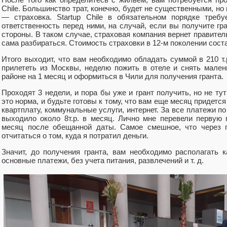
Chile. Большинство трат, конечно, будет не существенными, но 
— страховка. Startup Chile в обязательном порядке треб
ответственность перед ними, на случай, если вы получите гр
стороны. В таком случае, страховая компания вернет правитель
сама разбираться. Стоимость страховки в 12-м поколении соста
Итого выходит, что вам необходимо обладать суммой в 210 т.
прилететь из Москвы, неделю пожить в отеле и снять мале
районе на 1 месяц и оформиться в Чили для получения гранта.
Проходят 3 недели, и пора бы уже и грант получить, но не тут 
это норма, и будьте готовы к тому, что вам еще месяц придется
квартплату, коммунальные услуги, интернет. За все платежи по
выходило около 8т.р. в месяц. Лично мне перевели первую
месяц после обещанной даты. Самое смешное, что через 
отчитаться о том, куда я потратил деньги.
Значит, до получения гранта, вам необходимо располагать к
основные платежи, без учета питания, развлечений и т. д.