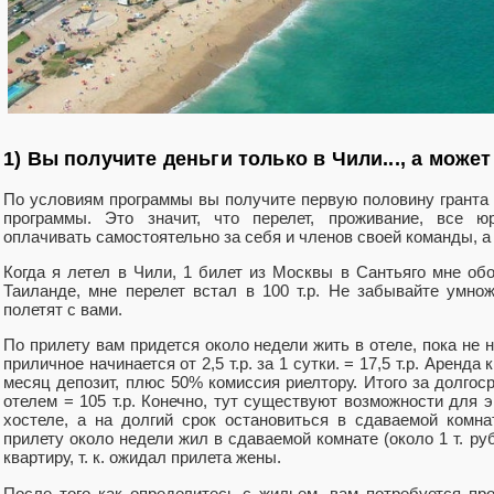
1) Вы получите деньги только в Чили..., а может
По условиям программы вы получите первую половину гранта 
программы. Это значит, что перелет, проживание, все 
оплачивать самостоятельно за себя и членов своей команды, а 
Когда я летел в Чили, 1 билет из Москвы в Сантьяго мне обош
Таиланде, мне перелет встал в 100 т.р. Не забывайте умно
полетят с вами.
По прилету вам придется около недели жить в отеле, пока не н
приличное начинается от 2,5 т.р. за 1 сутки. = 17,5 т.р. Аренда 
месяц депозит, плюс 50% комиссия риелтору. Итого за долгоср
отелем = 105 т.р. Конечно, тут существуют возможности для э
хостеле, а на долгий срок остановиться в сдаваемой комна
прилету около недели жил в сдаваемой комнате (около 1 т. руб 
квартиру, т. к. ожидал прилета жены.
После того как определитесь с жильем, вам потребуется про