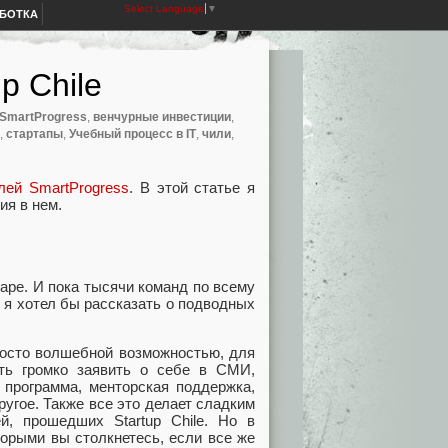
Select Language
▼
АБОТКА
p Chile
 SmartProgress
,
венчурные инвестиции
,
,
стартапы
,
Учебный процесс в IT
,
чили
,
лей SmartProgress
. В этой статье я
ия в нем.
гаре. И пока тысячи команд по всему
 я хотел бы рассказать о подводных
просто волшебной возможностью, для
сть громко заявить о себе в СМИ,
 программа, менторская поддержка,
угое. Также все это делает сладким
й, прошедших Startup Chile. Но в
торыми вы столкнетесь, если все же