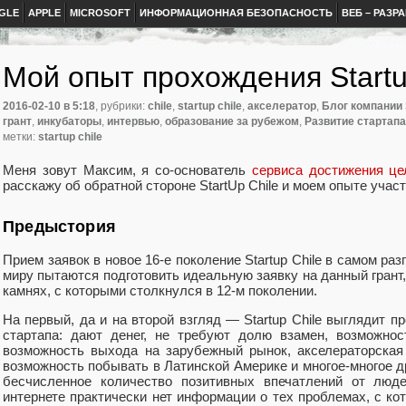
GLE
APPLE
MICROSOFT
ИНФОРМАЦИОННАЯ БЕЗОПАСНОСТЬ
ВЕБ – РАЗР
Мой опыт прохождения Startu
2016-02-10
в 5:18
, рубрики:
chile
,
startup chile
,
акселератор
,
Блог компании
грант
,
инкубаторы
,
интервью
,
образование за рубежом
,
Развитие стартапа
метки:
startup chile
Меня зовут Максим, я со-основатель
сервиса достижения це
расскажу об обратной стороне StartUp Chile и моем опыте участ
Предыстория
Прием заявок в новое 16-е поколение Startup Chile в самом раз
миру пытаются подготовить идеальную заявку на данный грант,
камнях, с которыми столкнулся в 12-м поколении.
На первый, да и на второй взгляд — Startup Chile выглядит 
стартапа: дают денег, не требуют долю взамен, возможно
возможность выхода на зарубежный рынок, акселераторская
возможность побывать в Латинской Америке и многое-многое др
бесчисленное количество позитивных впечатлений от люде
интернете практически нет информации о тех проблемах, с ко