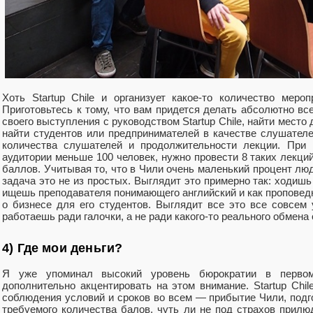
Хоть Startup Chile и организует какое-то количество меро
Приготовьтесь к тому, что вам придется делать абсолютно в
своего выступления с руководством Startup Chile, найти место
найти студентов или предпринимателей в качестве слушател
количества слушателей и продолжительности лекции. При 
аудитории меньше 100 человек, нужно провести 8 таких лекци
баллов. Учитывая то, что в Чили очень маленький процент лю
задача это не из простых. Выглядит это примерно так: ходишь
ищешь преподавателя понимающего английский и как проповед
о бизнесе для его студентов. Выглядит все это все совсем 
работаешь ради галочки, а не ради какого-то реального обмена
4) Где мои деньги?
Я уже упоминал высокий уровень бюрократии в первом
дополнительно акцентировать на этом внимание. Startup Chil
соблюдения условий и сроков во всем — прибытие Чили, подго
требуемого количества балов, чуть ли не под страхов прилю