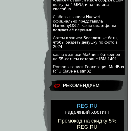
Алексей
к записи
Как я собрал LLM-
печку на 4 GPU, и на что она
способна
Любовь
к записи
Huawei
официально представила
HarmonyOS 7: какие смартфоны
получат её первыми
Артем
к записи
Бесплатные боты,
чтобы раздеть девушку по фото в
2024
sasha
к записи
Майнинг биткоинов
на 55-летнем ветеране IBM 1401
Roman
к записи
Реализация ModBus
RTU Slave на stm32
РЕКОМЕНДУЕМ
REG.RU
надежный хостинг
Промокод на скидку 5%
REG.RU