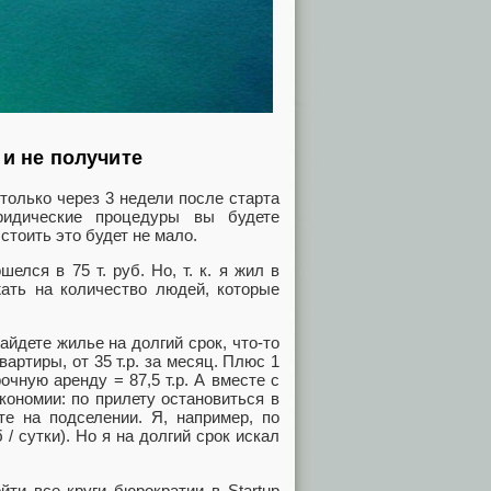
 и не получите
только через 3 недели после старта
юридические процедуры вы будете
стоить это будет не мало.
елся в 75 т. руб. Но, т. к. я жил в
жать на количество людей, которые
айдете жилье на долгий срок, что-то
квартиры, от 35 т.р. за месяц. Плюс 1
очную аренду = 87,5 т.р. А вместе с
кономии: по прилету остановиться в
те на подселении. Я, например, по
/ сутки). Но я на долгий срок искал
йти все круги бюрократии в Startup