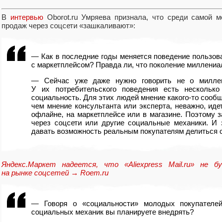
В
интервью
Oborot.ru Умряева признала
,
что среди самой м
продаж через соцсети
«
зашкаливают»:
— Как в последние годы меняется поведение пользов
с маркетплейсом? Правда ли
,
что поколение миллениа
— Сейчас уже даже нужно говорить не о милле
У их потребительского поведения есть нескольк
социальность. Для этих людей мнение какого-то сооб
чем мнение консультанта или эксперта
,
неважно
,
иде
офлайне
,
на маркетплейсе или в магазине. Поэтому
через соцсети или другие социальные механики. И 
давать возможность реальным покупателям делиться 
Яндекс.Маркет надеется
,
что
«
Aliexpress Mail.ru» не
на рынке соцсетей → Roem.ru
— Говоря о «социальности» молодых покупател
социальных механик вы планируете внедрять?