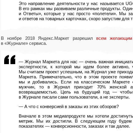
Это направление деятельности у нас называется UGC
В его рамках мы развиваем различные продукты. Один
и Ответы», которые у нас просто
«
полетели». Мы з
и ответов на товарных карточках
,
скоро запустим для т
В ноябре 2018 Яндекс.Маркет разрешил
всем желающим
в «Журнале» сервиса.
— Журнал Маркета для нас — очень важная инициатив
экспертности
,
к которой мы идем более активно
,
Мы считаем проект успешным
,
на Журнал уже приход
Маркета. Примечательно
,
что в этом проекте появи
мы и добивались. Если на классическом Маркете 
мужчин
,
то в Журнал приходит 70% женской ау
возвращаемостью. Цель на будущий год — чтобы
в Журнале писали сами пользователи
,
а не эксперты.
— А что с конверсией в заказы из этих обзоров?
Вначале в этом медиапродукте мы хотели достигнут
метрик. Мы их достигли. В следующем году будем 
показателях — конверсионности
,
заказах и так далее.