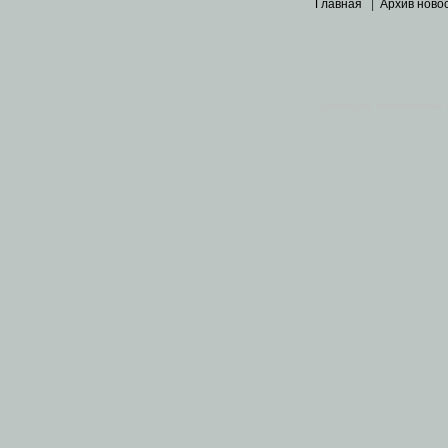
Главная
|
Архив ново
Основными материалами 