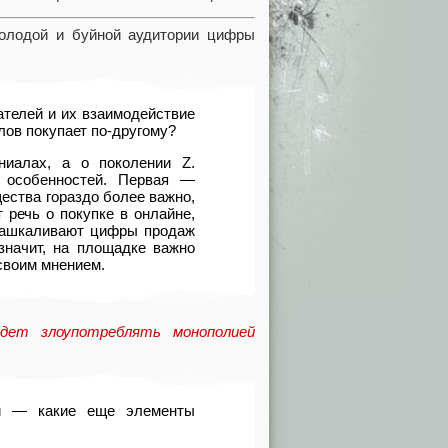
олодой и буйной аудитории цифры
ателей и их взаимодействие
лов покупает по-другому?
ниалах
,
а о поколении Z.
о особенностей. Первая —
щества гораздо более важно
,
т речь о покупке в онлайне
,
 зашкаливают цифры продаж
значит
,
на площадке важно
своим мнением.
 будет злоупотреблять монополией
ей — какие еще элементы