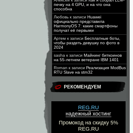
Алексей
к записи
Как я собрал LLM-
печку на 4 GPU, и на что она
способна
Любовь
к записи
Huawei
официально представила
HarmonyOS 7: какие смартфоны
получат её первыми
Артем
к записи
Бесплатные боты,
чтобы раздеть девушку по фото в
2024
sasha
к записи
Майнинг биткоинов
на 55-летнем ветеране IBM 1401
Roman
к записи
Реализация ModBus
RTU Slave на stm32
РЕКОМЕНДУЕМ
REG.RU
надежный хостинг
Промокод на скидку 5%
REG.RU