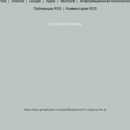
стей
|
Android
|
Google
|
Apple
|
Microsoft
|
Информационная безопасно
Публикации RSS
|
Комментарии RSS
© 2010-2026 PVSM.RU
Все права на материалы принадлежат их авторам.
сайта являются
архивные копии материалов
по ИТ тематике Рунета, взятые
из открытых и 
https://ajax.googleapis.com/ajax/libs/jquery/3.4.1/jquery.min.js