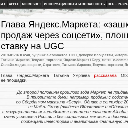
GLE
APPLE
MICROSOFT
ИНФОРМАЦИОННАЯ БЕЗОПАСНОСТЬ
ВЕБ – РАЗР
Глава Яндекс.Маркета: «за
продаж через соцсети», пло
ставку на UGC
2019-01-16
в 4:40
, рубрики:
e-commerce
,
UGC
,
Доверие к соцсетям
,
интерв
Татьяна Умряева
,
Текучка
,
торговля
,
Яндекс.Маркет / Беру
, метки:
e-comme
Онлайн-медиа
,
соцсети
,
Стратегия
,
Татьяна Умряева
,
Текучка
,
торговля
,
Я
Глава Яндекс.Маркета Татьяна Умряева
рассказала
Obor
её площадки.
До второй половины прошлого года Маркет не придава
В приоритете были
,
например
,
продажи с собств
со Сбербанком магазина
«
Беру!». Однако в сентябре 
из Mail.ru Group
(
владеет ВКонтакте и «Однокла
с могущественным китайским e-commerce гигантом Alibaba G
очень успешен в России и без социальных механик
,
а дополн
пообещали инвесторам и аналитикам
«
нативную ин