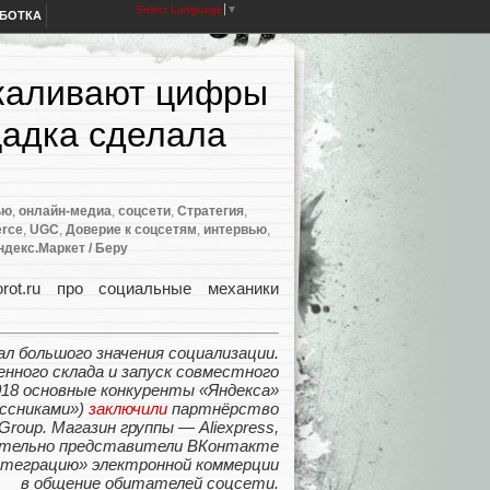
Select Language
▼
АБОТКА
шкаливают цифры
щадка сделала
ью
,
онлайн-медиа
,
соцсети
,
Стратегия
,
rce
,
UGC
,
Доверие к соцсетям
,
интервью
,
ндекс.Маркет / Беру
ot.ru про социальные механики
л большого значения социализации.
енного склада и запуск совместного
2018 основные конкуренты
«
Яндекса»
ссниками»)
заключили
партнёрство
roup. Магазин группы — Aliexpress
,
ительно представители ВКонтакте
теграцию» электронной коммерции
в общение обитателей соцсети.