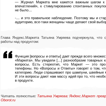
— Журнал Маркета мне кажется важным шагом к 
впечатлений», к стимулированию спонтанных покупо
не было…
-… и это правильное наблюдение. Поэтому мы и ста
аудиторию
,
все-таки женщины чаще делают свой выбо
Глава Яндекс.Маркета Татьяна Умряева подчеркнула
,
что 
работы над продуктом:
Функция [вопросы и ответы] дает прежде всего множе
«
Маркета». Мы увидели […] разнообразие товарных к
вопросы. Есть стереотип
,
что Маркет — это про
телефоны. Но «Вопросы и Ответы» говорят о том
,
чт
категорию. Люди спрашивают про шампуни
,
швейные 
И эти вопросы дают нам массу идей про то
,
что необ
в продукте.
Читать полностью:
Татьяна Умряева: Яндекс.Маркет прев
Oborot.ru