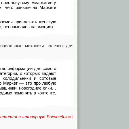
пресловутому
«
маркетингу
к
,
чего раньше на Маркете
раемся привлекать женскую
р
,
основываясь на эмоциях.
социальные механики полезны для
ство информации для самого
атегорий
,
о которых задают
 холодильники и сотовые
о Маркет — это про любую
машинки
,
новогодние елки…
ходимо поменять в контенте
,
ратится в «товарную Википедию» |