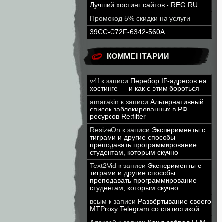
Лучший хостинг сайтов - REG.RU
Промокод 5% скидки на услуги
39CC-C72F-6342-560A
КОММЕНТАРИИ
v4f
к записи
Перебор IP-адресов на
хостинге — и как с этим бороться
amarakin
к записи
Альтернативный
список заблокированных в РФ
ресурсов Re:filter
ResizeOn
к записи
Эксперименты с
тиграми и другие способы
преподавать программирование
студентам, которым скучно
Text2Vid
к записи
Эксперименты с
тиграми и другие способы
преподавать программирование
студентам, которым скучно
всым
к записи
Развёртывание своего
MTProxy Telegram со статистикой