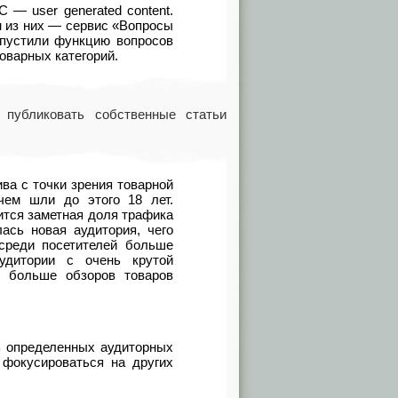
 — user generated content.
 из них — сервис
«
Вопросы
апустили функцию вопросов
оварных категорий.
публиковать собственные статьи
а с точки зрения товарной
чем шли до этого 18 лет.
ится заметная доля трафика
лась новая аудитория
,
чего
среди посетителей больше
дитории с очень крутой
 больше обзоров товаров
ь определенных аудиторных
фокусироваться на других