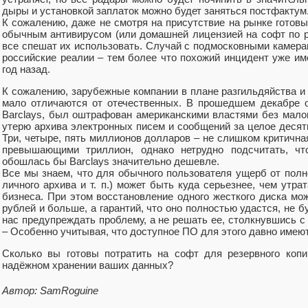
дыры и установкой заплаток можно будет заняться постфактум
К сожалению, даже не смотря на присутствие на рынке готов
обычным антивирусом (или домашней лицензией на софт по р
все спешат их использовать. Случай с подмосковными камера
российские реалии – тем более что похожий инцидент уже им
год назад.
К сожалению, зарубежные компании в плане разгильдяйства и
мало отличаются от отечественных. В прошедшем декабре о
Barclays, был оштрафован американскими властями без малог
утерю архива электронных писем и сообщений за целое десятил
Три, четыре, пять миллионов долларов – не слишком критична
превышающими триллион, однако нетрудно подсчитать, что
обошлась бы Barclays значительно дешевле.
Все мы знаем, что для обычного пользователя ущерб от полн
личного архива и т. п.) может быть куда серьезнее, чем утр
бизнеса. При этом восстановление одного жесткого диска мо
рублей и больше, а гарантий, что оно полностью удастся, не б
нас предупреждать проблему, а не решать ее, столкнувшись 
– Особенно учитывая, что доступное ПО для этого давно имею
Сколько вы готовы потратить на софт для резервного коп
надёжном хранении ваших данных?
Автор: SamRoguine