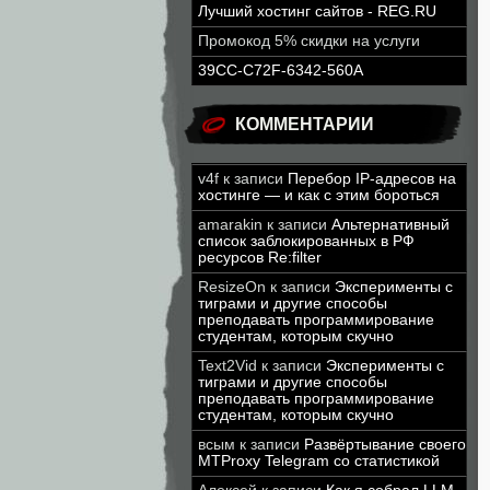
Лучший хостинг сайтов - REG.RU
Промокод 5% скидки на услуги
39CC-C72F-6342-560A
КОММЕНТАРИИ
v4f
к записи
Перебор IP-адресов на
хостинге — и как с этим бороться
amarakin
к записи
Альтернативный
список заблокированных в РФ
ресурсов Re:filter
ResizeOn
к записи
Эксперименты с
тиграми и другие способы
преподавать программирование
студентам, которым скучно
Text2Vid
к записи
Эксперименты с
тиграми и другие способы
преподавать программирование
студентам, которым скучно
всым
к записи
Развёртывание своего
MTProxy Telegram со статистикой