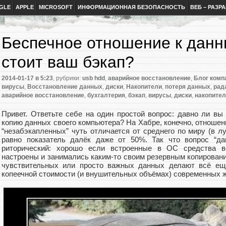
GLE
APPLE
MICROSOFT
ИНФОРМАЦИОННАЯ БЕЗОПАСНОСТЬ
ВЕБ – РАЗР
Беспечное отношение к данн
стоит ваш бэкап?
2014-01-17
в 5:23
, рубрики:
usb hdd
,
аварийное восстановление
,
Блог компа
вирусы
,
Восстановление данных
,
диски
,
Накопители
,
потеря данных
,
рад
аварийное восстановление
,
бухгалтерия
,
бэкап
,
вирусы
,
диски
,
накопите
Привет. Ответьте себе на один простой вопрос: давно ли вы
копию данных своего компьютера? На Хабре, конечно, отношен
“незабэкапленных” чуть отличается от среднего по миру (в лу
равно показатель далёк даже от 50%. Так что вопрос “да
риторический: хорошо если встроенные в ОС средства в
настроены и занимались каким-то своим резервным копировани
чувствительных или просто важных данных делают всё ещё
копеечной стоимости (и внушительных объёмах) современных ж