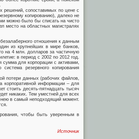
.
ых решений, сопоставимых по цене с
езервному копированию), далеко не
ми можно было бы списать на чисто
ел место на областных магистралях
 безалаберного отношения к данным
дин из крупнейших в мире банков,
о на 4 млн. долларов за частичную
етие: в период с 2002 по 2012 год.
я сумма для корпорации с активами,
 система резервного копирования
ой потери данных (рабочих файлов,
ата корпоративной информации – для
жет стоить десять-пятнадцать тысяч
удет никаких. Тем уместней для всех
с нею в самый неподходящий момент.
тся.
ирования, чтобы быть уверенным в
Источник