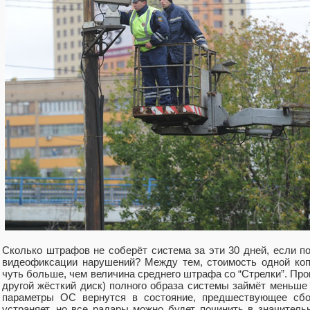
Сколько штрафов не соберёт система за эти 30 дней, если п
видеофиксации нарушений? Между тем, стоимость одной коп
чуть больше, чем величина среднего штрафа со “Стрелки”. Про
другой жёсткий диск) полного образа системы займёт меньше 
параметры ОС вернутся в состояние, предшествующее сбою
устраняет, но все радары можно будет починить в значитель