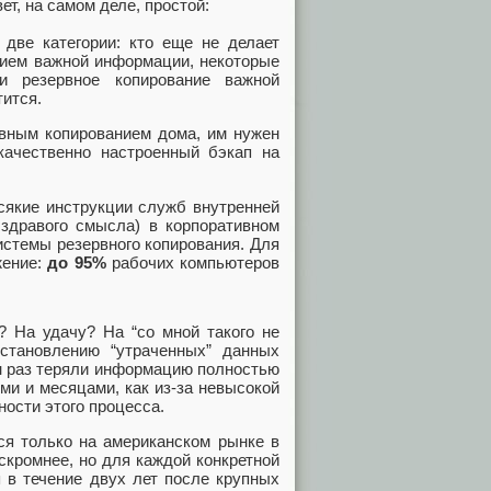
т, на самом деле, простой:
 две категории: кто еще не делает
ением важной информации, некоторые
и резервное копирование важной
тится.
рвным копированием дома, им нужен
качественно настроенный бэкап на
всякие инструкции служб внутренней
 здравого смысла) в корпоративном
истемы резервного копирования. Для
жение:
до 95%
рабочих компьютеров
? На удачу? На “со мной такого не
становлению “утраченных” данных
ин раз теряли информацию полностью
ми и месяцами, как из-за невысокой
ности этого процесса.
ся только на американском рынке в
 скромнее, но для каждой конкретной
 в течение двух лет после крупных