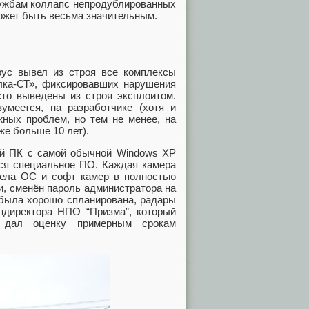
лужбам коллапс непродублированных
может быть весьма значительным.
рус вывел из строя все комплексы
лка-СТ», фиксировавших нарушения
сто выведены из строя эксплоитом.
умеется, на разработчике (хотя и
жных проблем, но тем не менее, на
же больше 10 лет).
ой ПК с самой обычной Windows XP
ится специальное ПО. Каждая камера
ивела ОС и софт камер в полностью
и, сменён пароль администратора на
 была хорошо спланирована, радары
ндиректора НПО “Призма”, который
и дал оценку примерным срокам