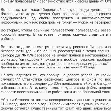
Почему пользователи беспечно относятся к своим данным? Отве
Во-первых, как гласит бородатый анекдот, люди делятся на
бэкапы, и кто их уже делает. Один раз проколовшись с хран
задумываются над своим поведением и настраивают-так
информации, но у нас пока гром не грянет — мужик не перекрес
Во-вторых, чтобы обычные пользователи пользовались резе
хороший пример. В качестве примера, скажем, сгодится и 
работе.
Вот только даже не смотря на величину рисков в бизнесе и 
безопасности (да и банальных рассуждений с точки зрения
секторе
до 70-75%
серверов не имеют полной и настроенной с
workstation'ов подобный показатель вообще потрясает вообра
вообще не имеют никакого(!) резервного копирования данных.*
Данные из открытых источников и опросов на конец 2013 года
На что надеются те, кто вообще не делает резервных копий
случится”? Статистика сервисных центров и фирм по вос
показывают, что в среднем до 30% пользователей хотя бы од
и безвозвратно. А те, кому помогли, ждали свои файлы неделя
скорости восстановительных работ, так и из-за банальной слож
Убытки бизнеса от потери несохраненных данных оценивают
11,8 млрд. долларов в год. В России итоговая сумма, конечно,
фирмы остается существенным тот факт, что шанс закрыться