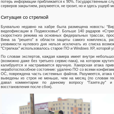
потерь информации приближается к 90%. Государственным с
серверов закрытием, разумеется, не грозит, но и здесь ущерб 
Ситуация со стрелкой
Буквально недавно на хабре была размещена новость: “Ви
видеофиксации в Подмосковье”. Больше 140 радаров «Стре
скоростного режима на основных федеральных трассах, про
Вина за “решето” в области защиты самого комплекса, раз
уязвимости нулевого дня нельзя исключать из списка возмо
“Стрелках” использовалось старое ПО и Windows XP, которой у
По словам экспертов, каждая камера имеет внутри небольш
(возможно даже без третьего сервис-пака), на котором крут
калибруется и настраивается вручную. Хакерская атака пр
неработоспособное состояние: удалено ПО со всеми конфигам
ОС, повреждена часть системных файлов. Разумеется, атака
выведены из строя не меньше, чем на месяц (по словам ге
давал комментарии по данному вопросу “Газете.ру” 
восстановления после сбоя).