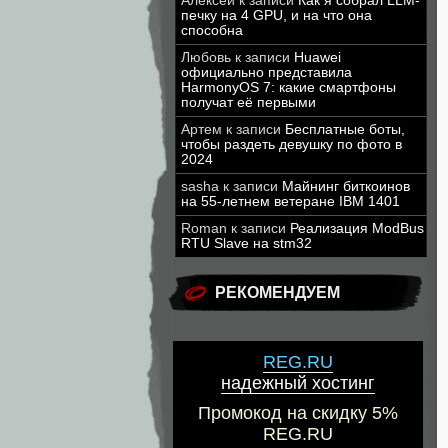
Алексей
к записи
Как я собрал LLM-
печку на 4 GPU, и на что она
способна
Любовь
к записи
Huawei
официально представила
HarmonyOS 7: какие смартфоны
получат её первыми
Артем
к записи
Бесплатные боты,
чтобы раздеть девушку по фото в
2024
sasha
к записи
Майнинг биткоинов
на 55-летнем ветеране IBM 1401
Roman
к записи
Реализация ModBus
RTU Slave на stm32
РЕКОМЕНДУЕМ
REG.RU
надежный хостинг
Промокод на скидку 5%
REG.RU