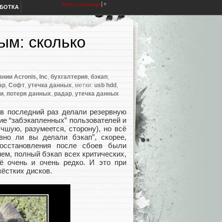
Select Language
▼
АБОТКА
ым: сколько
нии Acronis, Inc
,
бухгалтерия
,
бэкап
,
ар
,
Софт
,
утечка данных
, метки:
usb hdd
,
ли
,
потеря данных
,
радар
,
утечка данных
 в последний раз делали резервную
ие “забэкапленных” пользователей и
чшую, разумеется, сторону), но всё
вно ли вы делали бэкап”, скорее,
осстановления после сбоев были
ем, полный бэкап всех критических,
 очень и очень редко. И это при
ёстких дисков.