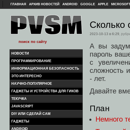
ГЛАВНАЯ
АРХИВ НОВОСТЕЙ
ANDROID
GOOGLE
APPLE
MICROSOF
Сколько 
2023-10-13
в 6:29
, рубр
А вы задум
пароль ваше
НОВОСТИ
с увеличен
ПРОГРАММИРОВАНИЕ
сложность и
ИНФОРМАЦИОННАЯ БЕЗОПАСНОСТЬ
ЭТО ИНТЕРЕСНО
- лет.
НАУЧНО-ПОПУЛЯРНОЕ
Давайте вме
ГАДЖЕТЫ И УСТРОЙСТВА ДЛЯ ГИКОВ
ТЕКУЧКА
План
JAVASCRIPT
DIY ИЛИ СДЕЛАЙ САМ
Немного т
ГАДЖЕТЫ
ANDROID