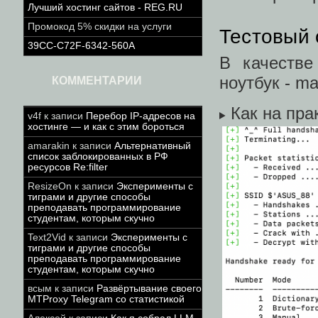
Лучший хостинг сайтов - REG.RU
Промокод 5% скидки на услуги
Тестовый 
39CC-C72F-6342-560A
В качестве
ноутбук - ma
КОММЕНТАРИИ
Как на пра
v4f
к записи
Перебор IP-адресов на
хостинге — и как с этим бороться
amarakin
к записи
Альтернативный
список заблокированных в РФ
ресурсов Re:filter
ResizeOn
к записи
Эксперименты с
тиграми и другие способы
преподавать программирование
студентам, которым скучно
Text2Vid
к записи
Эксперименты с
тиграми и другие способы
преподавать программирование
студентам, которым скучно
всым
к записи
Развёртывание своего
MTProxy Telegram со статистикой