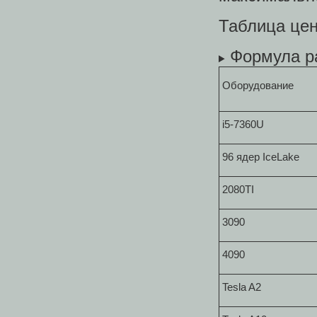
Таблица цен
Формула р
Оборудование
i5-7360U
96 ядер IceLake
2080TI
3090
4090
Tesla A2