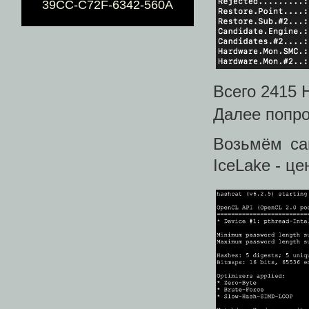
39CC-C72F-6342-560A
Всего 2415 
Далее попро
Возьмём са
IceLake - це