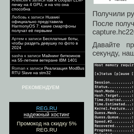
Алексей
к записи
Как я собрал LLM-
печку на 4 GPU, и на что она
способна
Получили ру
Любовь
к записи
Huawei
После получ
официально представила
HarmonyOS 7: какие смартфоны
capture.hc22
получат её первыми
Артем
к записи
Бесплатные боты,
Давайте п
чтобы раздеть девушку по фото в
2024
секунду, на
sasha
к записи
Майнинг биткоинов
на 55-летнем ветеране IBM 1401
Roman
к записи
Реализация ModBus
RTU Slave на stm32
РЕКОМЕНДУЕМ
REG.RU
надежный хостинг
Промокод на скидку 5%
REG.RU