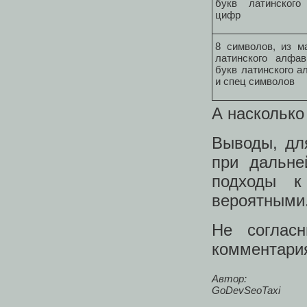
букв латинског
цифр
8 символов, из м
латинского алфав
букв латинского а
и спец символов
А насколько
Выводы, дл
при дальне
подходы к
вероятными
Не соглас
комментари
Автор:
GoDevSeoTaxi