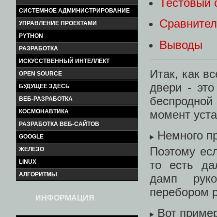
Тестовый 
СИСТЕМНОЕ АДМИНИСТРИРОВАНИЕ
Сравнител
УПРАВЛЕНИЕ ПРОЕКТАМИ
PYTHON
Выводы
РАЗРАБОТКА
ИСКУССТВЕННЫЙ ИНТЕЛЛЕКТ
Итак, как в
OPEN SOURCE
двери - эт
БУДУЩЕЕ ЗДЕСЬ
беспродной 
ВЕБ-РАЗРАБОТКА
КОСМОНАВТИКА
момент уста
РАЗРАБОТКА ВЕБ-САЙТОВ
Немного п
GOOGLE
Поэтому ес
ЖЕЛЕЗО
то есть да
LINUX
АЛГОРИТМЫ
дамп руко
перебором р
ИНФОРМАЦИЯ
Вот приме