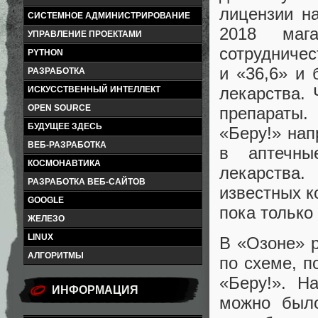
лицензии н
СИСТЕМНОЕ АДМИНИСТРИРОВАНИЕ
2018 маг
УПРАВЛЕНИЕ ПРОЕКТАМИ
сотрудниче
PYTHON
и «36,6» и 
РАЗРАБОТКА
лекарства. 
ИСКУССТВЕННЫЙ ИНТЕЛЛЕКТ
OPEN SOURCE
препараты.
БУДУЩЕЕ ЗДЕСЬ
«Беру!» нап
ВЕБ-РАЗРАБОТКА
в аптечны
КОСМОНАВТИКА
лекарства
РАЗРАБОТКА ВЕБ-САЙТОВ
известных к
GOOGLE
пока только
ЖЕЛЕЗО
LINUX
В «Озоне» р
АЛГОРИТМЫ
по схеме, п
«Беру!». Н
ИНФОРМАЦИЯ
можно было