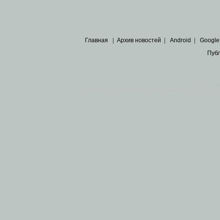
Главная
|
Архив новостей
|
Android
|
Google
Пуб
Все пра
Основными материалами сайта являются
архивные ко