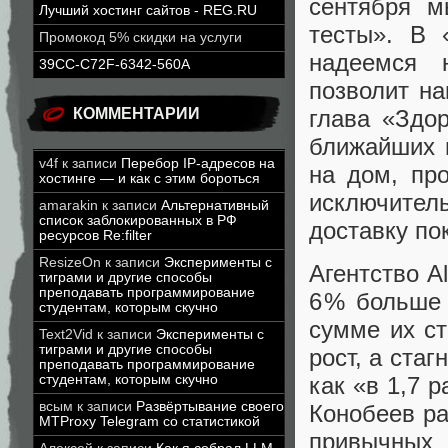
сентября м
Лучший хостинг сайтов - REG.RU
тесты». В 
Промокод 5% скидки на услуги
надеемся н
39CC-C72F-6342-560A
позволит на
глава «Здо
КОММЕНТАРИИ
ближайших п
v4f
к записи
Перебор IP-адресов на
на дом, пр
хостинге — и как с этим бороться
исключите
amarakin
к записи
Альтернативный
список заблокированных в РФ
доставку по
ресурсов Re:filter
ResizeOn
к записи
Эксперименты с
Агентство A
тиграми и другие способы
преподавать программирование
6 % больше
студентам, которым скучно
сумме их ст
Text2Vid
к записи
Эксперименты с
тиграми и другие способы
рост, а ста
преподавать программирование
студентам, которым скучно
как «в 1,7 
всым
к записи
Развёртывание своего
Конобеев ра
MTProxy Telegram со статистикой
привычных 