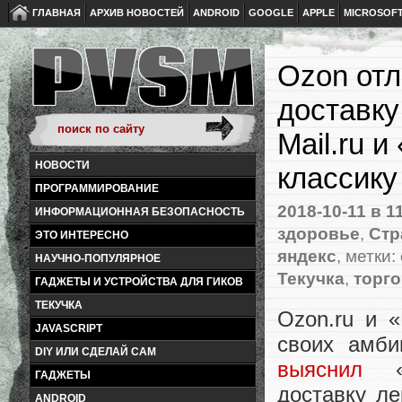
ГЛАВНАЯ
АРХИВ НОВОСТЕЙ
ANDROID
GOOGLE
APPLE
MICROSOF
Ozon отл
доставку
Mail.ru 
НОВОСТИ
классику
ПРОГРАММИРОВАНИЕ
2018-10-11
в 1
ИНФОРМАЦИОННАЯ БЕЗОПАСНОСТЬ
здоровье
,
Стр
ЭТО ИНТЕРЕСНО
яндекс
, метки:
НАУЧНО-ПОПУЛЯРНОЕ
Текучка
,
торг
ГАДЖЕТЫ И УСТРОЙСТВА ДЛЯ ГИКОВ
ТЕКУЧКА
Ozon.ru и 
JAVASCRIPT
своих амби
DIY ИЛИ СДЕЛАЙ САМ
выяснил
«Ф
ГАДЖЕТЫ
доставку ле
ANDROID