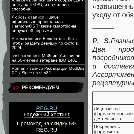
Алексей
к записи
Как я собрал LLM-
печку на 4 GPU, и на что она
«завышенны
способна
уходу от об
Любовь
к записи
Huawei
официально представила
———
HarmonyOS 7: какие смартфоны
получат её первыми
Артем
к записи
Бесплатные боты,
P. S.
Разны
чтобы раздеть девушку по фото в
Два прод
2024
посреднико
sasha
к записи
Майнинг биткоинов
на 55-летнем ветеране IBM 1401
и доставк
Roman
к записи
Реализация ModBus
Ассортиме
RTU Slave на stm32
рецептурны
РЕКОМЕНДУЕМ
REG.RU
Лицензия на
фармацевтическу
надежный хостинг
деятельность:
Промокод на скидку 5%
Посредник с
REG.RU
фармрынка: