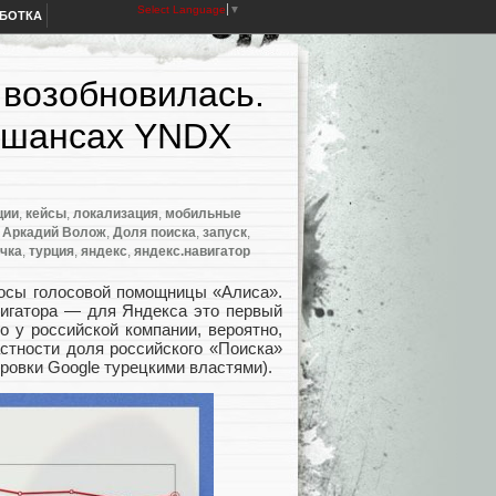
Select Language
▼
АБОТКА
 возобновилась.
в шансах YNDX
ции
,
кейсы
,
локализация
,
мобильные
:
Аркадий Волож
,
Доля поиска
,
запуск
,
учка
,
турция
,
яндекс
,
яндекс.навигатор
росы голосовой помощницы
«
Алиса».
вигатора — для Яндекса это первый
то у российской компании
,
вероятно
,
стности доля российского
«
Поиска»
ировки Google турецкими властями).