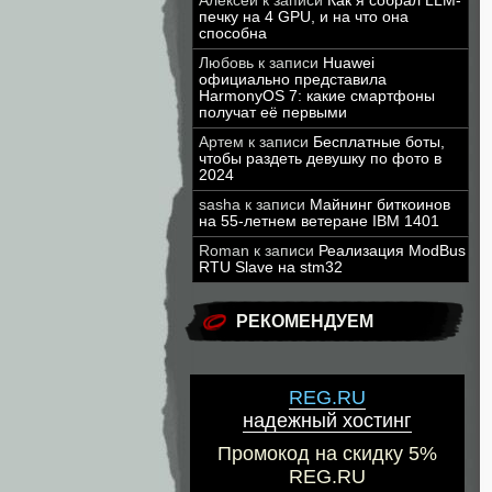
Алексей
к записи
Как я собрал LLM-
печку на 4 GPU, и на что она
способна
Любовь
к записи
Huawei
официально представила
HarmonyOS 7: какие смартфоны
получат её первыми
Артем
к записи
Бесплатные боты,
чтобы раздеть девушку по фото в
2024
sasha
к записи
Майнинг биткоинов
на 55-летнем ветеране IBM 1401
Roman
к записи
Реализация ModBus
RTU Slave на stm32
РЕКОМЕНДУЕМ
REG.RU
надежный хостинг
Промокод на скидку 5%
REG.RU