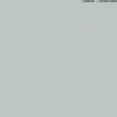
Главная
|
Архив ново
Основными материалами 