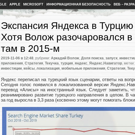
GLE
APPLE
MICROSOFT
ИНФОРМАЦИОННАЯ БЕЗОПАСНОСТЬ
ВЕБ – РАЗР
Экспансия Яндекса в Турцию
Хотя Волож разочаровался 
там в 2015-м
2019-11-06
в 12:48
, рубрики:
Аркадий Волож
,
Доля поиска
,
запуск
,
инвести
приложения
,
Стратегия
,
Текучка
,
турция
,
яндекс
,
Яндекс.Навигатор
, метки
инвестиции
,
кейсы
,
локализация
,
мобильные приложения
,
Стратегия
,
Тек
Яндекс переписал на турецкий язык сценарии
,
ответы на воп
Сегодня голос появился в локализованной версии Яндекс.На
перевод
«
Алисы» на иностранный язык. Следует заметить
,
ч
реанимировано развитие турецкого направления в целом. В ча
за год выросла в 3,3 раза
(
косвенно этому могут помогать блок