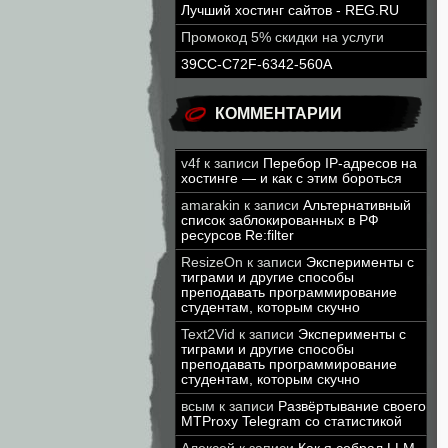
Лучший хостинг сайтов - REG.RU
Промокод 5% скидки на услуги
39CC-C72F-6342-560A
КОММЕНТАРИИ
v4f
к записи
Перебор IP-адресов на
хостинге — и как с этим бороться
amarakin
к записи
Альтернативный
список заблокированных в РФ
ресурсов Re:filter
ResizeOn
к записи
Эксперименты с
тиграми и другие способы
преподавать программирование
студентам, которым скучно
Text2Vid
к записи
Эксперименты с
тиграми и другие способы
преподавать программирование
студентам, которым скучно
всым
к записи
Развёртывание своего
MTProxy Telegram со статистикой