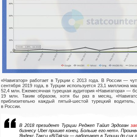
«
Навигатор» работает в Турции с 2013 года. В России — чу
сентября 2019 года
,
в Турции используется 23,1 миллиона ма
52,4 млн. Ежемесячная турецкая аудитория
«
Навигатора» — бо
19 млн. Таким образом
,
хотя бы раз в месяц
,
«Навигат
приблизительно каждый пятый-шестой турецкий водитель
,
в России.
В 2018 президент Турции Реджеп Тайип Эрдоган
за
бизнесу Uber пришел конец. Больше его нет». Проин
Яндекс.Такси
«
BiTaksi» — работают в Турции до сих п