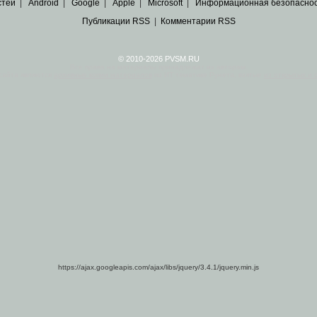
стей
|
Android
|
Google
|
Apple
|
Microsoft
|
Информационная безопасно
Публикации RSS
|
Комментарии RSS
© 2010-2026 PVSM.RU
Все права на материалы принадлежат их авторам.
сайта являются
архивные копии материалов
по ИТ тематике Рунета, взятые
из открытых и 
https://ajax.googleapis.com/ajax/libs/jquery/3.4.1/jquery.min.js