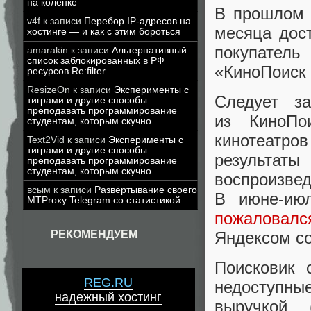
на коленке
В прошлом 
v4f
к записи
Перебор IP-адресов на
месяца дост
хостинге — и как с этим бороться
покупател
amarakin
к записи
Альтернативный
список заблокированных в РФ
«
КиноПоиск 
ресурсов Re:filter
ResizeOn
к записи
Эксперименты с
Следует за
тиграми и другие способы
преподавать программирование
из КиноП
студентам, которым скучно
кинотеатров
Text2Vid
к записи
Эксперименты с
тиграми и другие способы
результа
преподавать программирование
студентам, которым скучно
воспроизве
всым
к записи
Развёртывание своего
В июне-июл
MTProxy Telegram со статистикой
пожаловалс
РЕКОМЕНДУЕМ
Яндексом со
Поисковик 
REG.RU
недоступны
надежный хостинг
выручкой