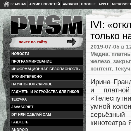
ГЛАВНАЯ
АРХИВ НОВОСТЕЙ
ANDROID
GOOGLE
APPLE
MICROSOF
IVI: «от
только н
2019-07-05
в 1
Медиа
,
платны
НОВОСТИ
железо
,
закры
ПРОГРАММИРОВАНИЕ
контент
,
Текуч
ИНФОРМАЦИОННАЯ БЕЗОПАСНОСТЬ
ЭТО ИНТЕРЕСНО
Ирина Гран
НАУЧНО-ПОПУЛЯРНОЕ
и платной
ГАДЖЕТЫ И УСТРОЙСТВА ДЛЯ ГИКОВ
«Телеспутн
ТЕКУЧКА
умной колон
JAVASCRIPT
серьёзный
DIY ИЛИ СДЕЛАЙ САМ
кинотеатра 
ГАДЖЕТЫ
ANDROID