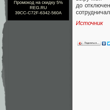
Промокод на скидку 5%
до отключен
REG.RU
сотрудничал
39CC-C72F-6342-560A
Источник
Поделиться…