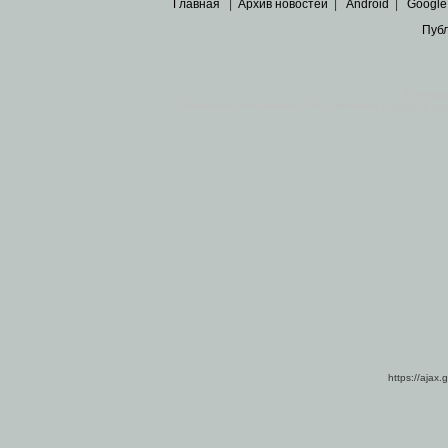
Главная
|
Архив новостей
|
Android
|
Google
Пуб
Все пра
Основными материалами сайта являются
архивные ко
https://ajax.