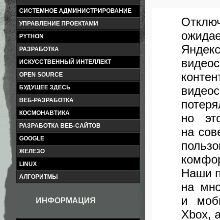
СИСТЕМНОЕ АДМИНИСТРИРОВАНИЕ
Отклю
УПРАВЛЕНИЕ ПРОЕКТАМИ
ожида
PYTHON
Яндек
РАЗРАБОТКА
видео
ИСКУССТВЕННЫЙ ИНТЕЛЛЕКТ
конт
OPEN SOURCE
видео
БУДУЩЕЕ ЗДЕСЬ
ВЕБ-РАЗРАБОТКА
потеря
КОСМОНАВТИКА
но эт
РАЗРАБОТКА ВЕБ-САЙТОВ
на сов
GOOGLE
пользо
ЖЕЛЕЗО
комфо
LINUX
Наши п
АЛГОРИТМЫ
на мно
и моб
ИНФОРМАЦИЯ
Xbox
,