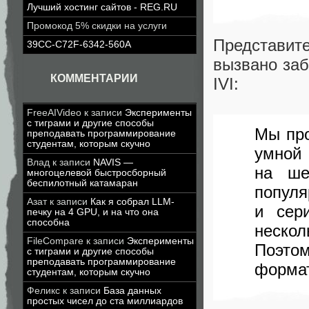
Лучший хостинг сайтов - REG.RU
Промокод 5% скидки на услуги
Представит
39CC-C72F-6342-560A
вызвано заб
КОММЕНТАРИИ
IVI:
FreeAIVideo
к записи
Эксперименты
с тиграми и другие способы
Мы про
преподавать программирование
студентам, которым скучно
умной
Влад
к записи
NAVIS —
на ше
многоцелевой быстросборный
беспилотный катамаран
попу
Азат
к записи
Как я собрал LLM-
и сер
печку на 4 GPU, и на что она
способна
нескол
FileCompare
к записи
Эксперименты
Поэто
с тиграми и другие способы
преподавать программирование
формат
студентам, которым скучно
Феликс
к записи
База данных
простых чисел до ста миллиардов