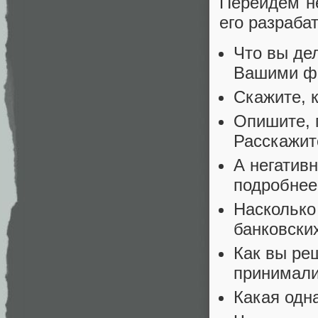
Перейдем не
его разраба
Что вы де
Вашими ф
Скажите, 
Опишите, 
Расскажит
А негатив
подробнее
Насколько
банковски
Как вы ре
принимали
Какая одн