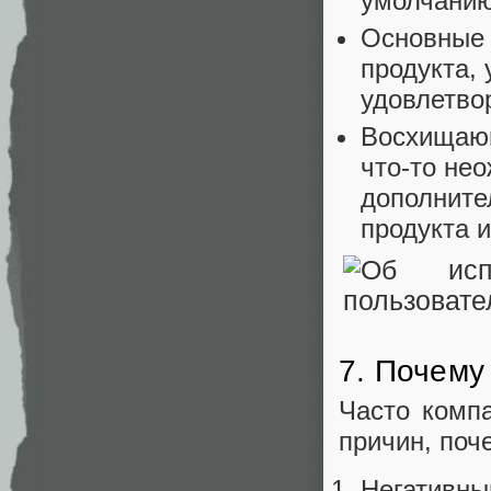
умолчанию
Основные 
продукта,
удовлетво
Восхищающ
что-то не
дополните
продукта и
7. Почему
Часто компа
причин, поч
Негативны