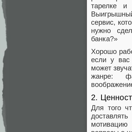
тарелке и
Выигрышный
сервис, кот
нужно сде
банка?»
Хорошо рабо
если у вас
может звуча
жанре: фа
воображен
2. Ценнос
Для того ч
доставлять
мотивацию 