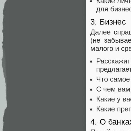
Какие лич
для бизне
3. Бизнес
Далее спра
(не забыва
малого и ср
Расскажит
предлагае
Что самое
С чем вам
Какие у в
Какие пре
4. О банк