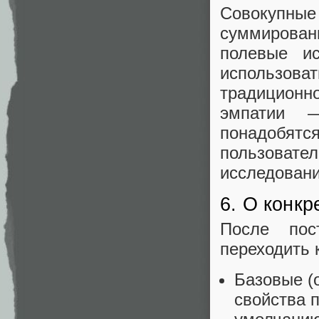
Совокупны
суммирова
полевые ис
использо
традиционно
эмпатии 
понадобя
пользоват
исследовани
6. О конкр
После пос
переходить 
Базовые (
свойства п