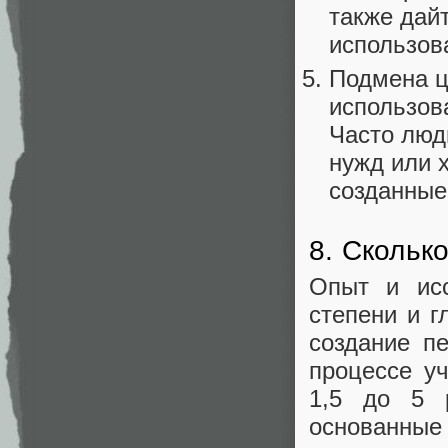
также дай
использова
Подмена ц
использов
Часто люд
нужд или х
созданные
8. Скольк
Опыт и исс
степени и г
создание п
процессе уч
1,5 до 5 
основанны