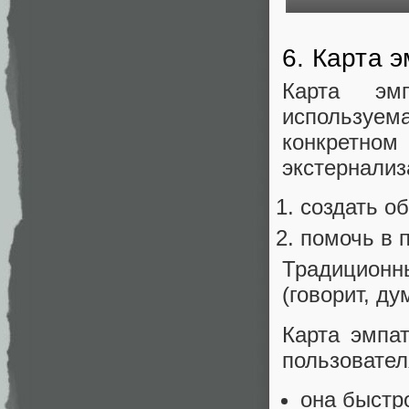
6. Карта 
Карта эм
используем
конкретно
экстернализ
создать о
помочь в 
Традиционн
(говорит, ду
Карта эмпа
пользовател
она быстр