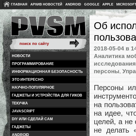
ГЛАВНАЯ
АРХИВ НОВОСТЕЙ
ANDROID
GOOGLE
APPLE
MICROSOF
Об испол
пользова
2018-05-04
в 1
Аналитика мо
НОВОСТИ
исследования
ПРОГРАММИРОВАНИЕ
персоны
,
Упра
ИНФОРМАЦИОННАЯ БЕЗОПАСНОСТЬ
ЭТО ИНТЕРЕСНО
Персоны ил
НАУЧНО-ПОПУЛЯРНОЕ
инструменто
ГАДЖЕТЫ И УСТРОЙСТВА ДЛЯ ГИКОВ
на пользова
ТЕКУЧКА
JAVASCRIPT
на идее, чт
DIY ИЛИ СДЕЛАЙ САМ
целей, а не
ГАДЖЕТЫ
не делать 
ANDROID