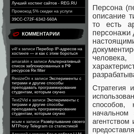
Лучший хостинг сайтов - REG.RU
Персона (п
Промокод 5% скидки на услуги
описание т
39CC-C72F-6342-560A
то есть а
персонажи 
КОММЕНТАРИИ
настоящ
документи
v4f
к записи
Перебор IP-адресов на
хостинге — и как с этим бороться
человек
amarakin
к записи
Альтернативный
характер
список заблокированных в РФ
ресурсов Re:filter
разрабатыв
ResizeOn
к записи
Эксперименты с
тиграми и другие способы
Стратегия 
преподавать программирование
студентам, которым скучно
использов
Text2Vid
к записи
Эксперименты с
способов,
тиграми и другие способы
преподавать программирование
начальном 
студентам, которым скучно
агентством 
всым
к записи
Развёртывание своего
MTProxy Telegram со статистикой
предоставл