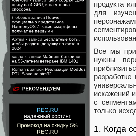
Алексей
к записи
Как я собрал LLM-
продукта ил
печку на 4 GPU, и на что она
способна
для изуче
Любовь
к записи
Huawei
персонажа
официально представила
HarmonyOS 7: какие смартфоны
сегментиро
получат её первыми
использован
Артем
к записи
Бесплатные боты,
чтобы раздеть девушку по фото в
2024
Все мы при
sasha
к записи
Майнинг биткоинов
нужны пер
на 55-летнем ветеране IBM 1401
приблизить
Roman
к записи
Реализация ModBus
RTU Slave на stm32
разработке 
универсаль
РЕКОМЕНДУЕМ
искажений и
с сегмента
только исхо
REG.RU
надежный хостинг
Промокод на скидку 5%
1. Когда 
REG.RU