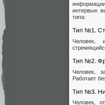
информаци
интервью в
типа:
Тип №1. С
Человек,
стремящийся
Тип №2. Ф
Человек, з
Работает бе
Тип №3. Н
Человек, о