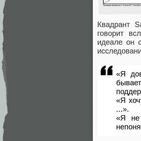
Квадрант S
говорит вс
идеале он 
исследовани
«Я до
бывае
поддер
«Я хоч
...».
«Я не
непоня