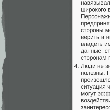
навязывал
широкого 
Персонажи
предприня
стороны м
верить в 
владеть и
данные, с
сторонам 
Люди не з
полезны. 
произошло
ситуация ч
могут эфф
воздейств
заинтерес