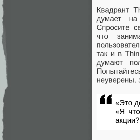
Квадрант Th
думает на 
Спросите с
что заним
пользовател
так и в Thi
думают пол
Попытайте
неуверены, 
«Это д
«Я что
акции?