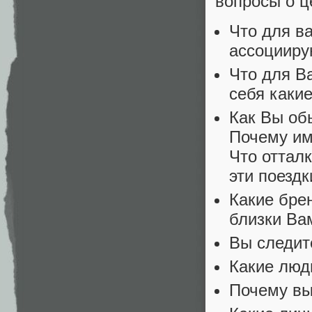
вопросы о ц
Что для в
ассоцииру
Что для В
себя какие
Как Вы об
Почему им
Что оттал
эти поезд
Какие бре
близки Ва
Вы следит
Какие люд
Почему вы