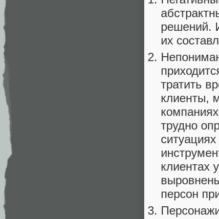
абстрактн
решений. 
их состав
Непониман
приходитс
тратить в
клиенты, м
компаниях
трудно оп
ситуациях 
инструмент
клиентах у
выровнены
персон пр
Персонажи