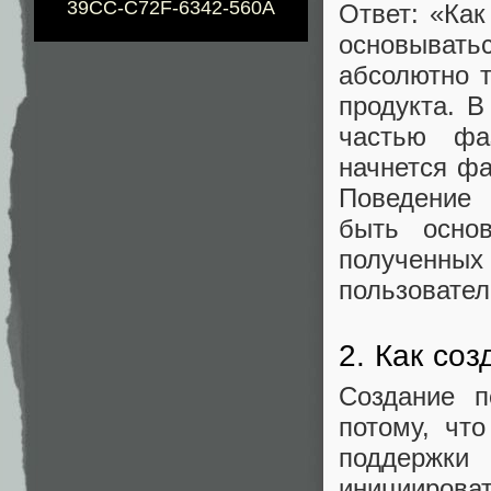
39CC-C72F-6342-560A
Ответ: «Ка
основывать
абсолютно 
продукта. 
частью фа
начнется фа
Поведение
быть основ
полученн
пользовател
2. Как со
Создание п
потому, чт
поддержки
иницииров