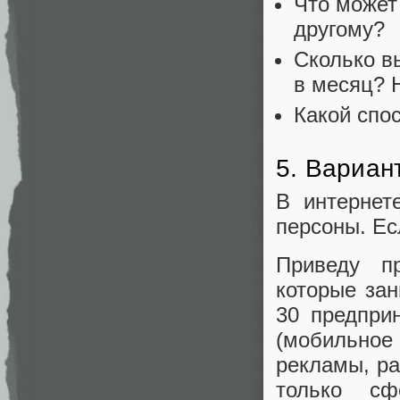
Что может 
другому?
Сколько в
в месяц? 
Какой спо
5. Вариан
В интернет
персоны. Ес
Приведу п
которые за
30 предпри
(мобильное
рекламы, ра
только сф