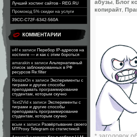
абузы
,
Блог к
Лучший хостинг сайтов - REG.RU
копирайт
,
Пра
Промокод 5% скидки на услуги
39CC-C72F-6342-560A
КОММЕНТАРИИ
v4f
к записи
Перебор IP-адресов на
хостинге — и как с этим бороться
amarakin
к записи
Альтернативный
список заблокированных в РФ
ресурсов Re:filter
ResizeOn
к записи
Эксперименты с
тиграми и другие способы
преподавать программирование
студентам, которым скучно
Text2Vid
к записи
Эксперименты с
тиграми и другие способы
преподавать программирование
студентам, которым скучно
всым
к записи
Развёртывание своего
MTProxy Telegram со статистикой
* заголовок 