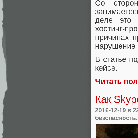
Со сторо
занимаете
деле это 
хостинг-п
причинах п
нарушение 
В статье п
кейсе.
Читать по
Как Skyp
2016-12-19
в 2
безопасность