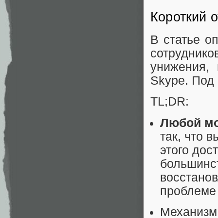
Короткий о
В статье о
сотруднико
унижения, 
Skype. Под 
TL;DR:
Любой мо
так, что 
этого дос
большинст
восстанов
проблеме 
Механизм