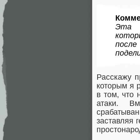
Комме
Эта 
котор
после
подел
Расскажу п
которым я 
в том, что
атаки. Вм
срабатыва
заставляя 
простонаро