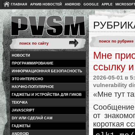
ГЛАВНАЯ
АРХИВ НОВОСТЕЙ
ANDROID
GOOGLE
APPLE
MICROSOF
РУБРИК
Мне при
НОВОСТИ
ПРОГРАММИРОВАНИЕ
ссылку и
ИНФОРМАЦИОННАЯ БЕЗОПАСНОСТЬ
2026-05-01
в 5
ЭТО ИНТЕРЕСНО
vulnerability d
НАУЧНО-ПОПУЛЯРНОЕ
«Мне тут т
ГАДЖЕТЫ И УСТРОЙСТВА ДЛЯ ГИКОВ
ТЕКУЧКА
Сообщение 
JAVASCRIPT
от знакомо
DIY ИЛИ СДЕЛАЙ САМ
короткая с
ГАДЖЕТЫ
ANDROID