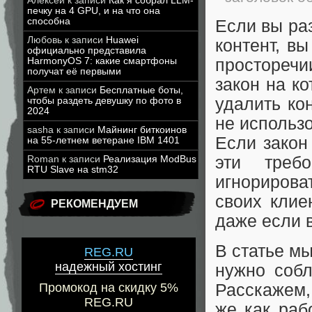
Алексей
к записи
Как я собрал LLM-
печку на 4 GPU, и на что она
способна
Если вы ра
Любовь
к записи
Huawei
контент, в
официально представила
просторечи
HarmonyOS 7: какие смартфоны
получат её первыми
закон на к
Артем
к записи
Бесплатные боты,
удалить ко
чтобы раздеть девушку по фото в
2024
не использо
sasha
к записи
Майнинг биткоинов
Если закон
на 55-летнем ветеране IBM 1401
эти треб
Roman
к записи
Реализация ModBus
RTU Slave на stm32
игнориров
своих клие
РЕКОМЕНДУЕМ
даже если 
В статье мы
REG.RU
надежный хостинг
нужно собл
Расскажем,
Промокод на скидку 5%
REG.RU
же как раб