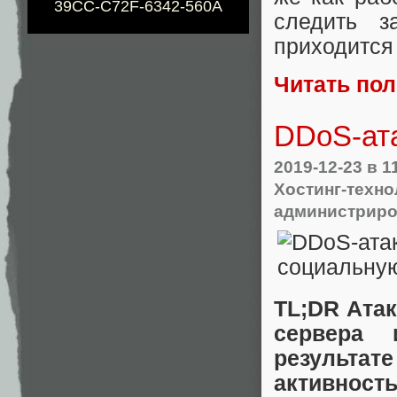
39CC-C72F-6342-560A
следить з
приходится
Читать по
DDoS-ат
2019-12-23
в 1
Хостинг-техно
администрир
TL;DR Атак
сервера 
результате
активность