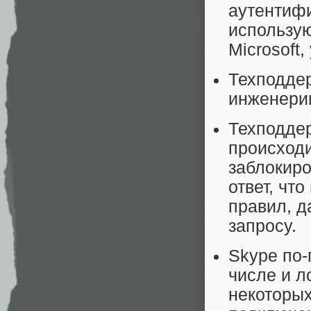
аутентифи
использую
Microsoft
Техподдер
инженерии
Техподдер
происходи
заблокиро
ответ, чт
правил, д
запросу.
Skype по-
числе и л
некоторых