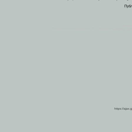
Пуб
Все пра
Основными материалами сайта являются
архивные ко
https://ajax.