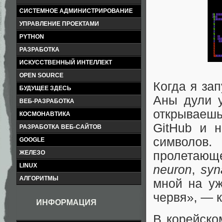
СИСТЕМНОЕ АДМИНИСТРИРОВАНИЕ
УПРАВЛЕНИЕ ПРОЕКТАМИ
PYTHON
РАЗРАБОТКА
ИСКУССТВЕННЫЙ ИНТЕЛЛЕКТ
OPEN SOURCE
Когда я за
БУДУЩЕЕ ЗДЕСЬ
Аны дули у
ВЕБ-РАЗРАБОТКА
открываешь
КОСМОНАВТИКА
GitHub и 
РАЗРАБОТКА ВЕБ-САЙТОВ
символов.
GOOGLE
ЖЕЛЕЗО
пролетающ
LINUX
neuron
,
syn
АЛГОРИТМЫ
мной на уж
червя», — к
ИНФОРМАЦИЯ
В корейско