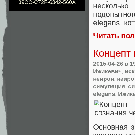
39CC-C72F-6342-560A
нескольк
подопытног
elegans, ко
Читать по
Концепт 
2015-04-26
в 1
Ижикевич
,
иск
нейрон
,
нейро
симуляция
,
си
elegans
,
Ижик
Основная з