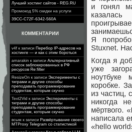
Лучший хостинг сайтов - REG.RU
и гонял м
Промокод 5% скидки на услуги
казалась
39CC-C72F-6342-560A
проигрыва
занимаешьс
КОММЕНТАРИИ
Я попробо
Stuxnet. На
v4f
к записи
Перебор IP-адресов на
хостинге — и как с этим бороться
Когда я до
amarakin
к записи
Альтернативный
список заблокированных в РФ
уже загор
ресурсов Re:filter
ноутбуке 
ResizeOn
к записи
Эксперименты с
тиграми и другие способы
коробке. З
преподавать программирование
студентам, которым скучно
из частиц,
Text2Vid
к записи
Эксперименты с
никогда н
тиграми и другие способы
преподавать программирование
мёртвого. 
студентам, которым скучно
написала е
всым
к записи
Развёртывание своего
MTProxy Telegram со статистикой
«hello worl