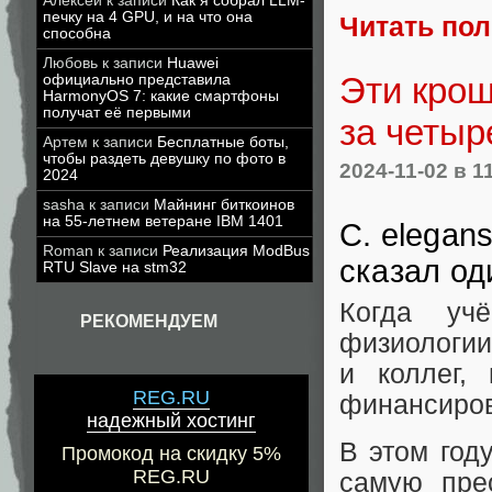
Алексей
к записи
Как я собрал LLM-
печку на 4 GPU, и на что она
Читать по
способна
Любовь
к записи
Huawei
Эти крош
официально представила
HarmonyOS 7: какие смартфоны
получат её первыми
за четыр
Артем
к записи
Бесплатные боты,
чтобы раздеть девушку по фото в
2024-11-02
в 1
2024
sasha
к записи
Майнинг биткоинов
на 55-летнем ветеране IBM 1401
C. elegan
Roman
к записи
Реализация ModBus
сказал од
RTU Slave на stm32
Когда уч
РЕКОМЕНДУЕМ
физиологии
и коллег,
REG.RU
финансиров
надежный хостинг
В этом год
Промокод на скидку 5%
REG.RU
самую пре