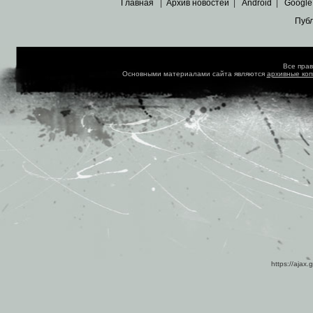
Главная
|
Архив новостей
|
Android
|
Google
Пуб
Все пра
Основными материалами сайта являются
архивные ко
https://ajax.