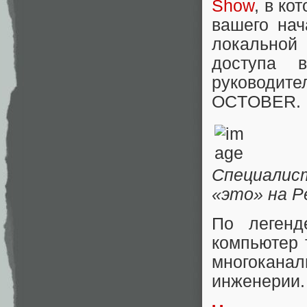
Show
, в ко
вашего нач
локальной
доступа 
руководите
OCTOBER.
Специалис
«это» на P
По легенд
компьютер 
многокан
инженерии.