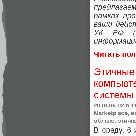
предлагае
рамках пр
ваши дейс
УК РФ (Н
информации
Читать по
Этичные
компьют
системы 
2018-06-02
в 1
Marketplace
,
в
облако
,
этичн
В среду, 6