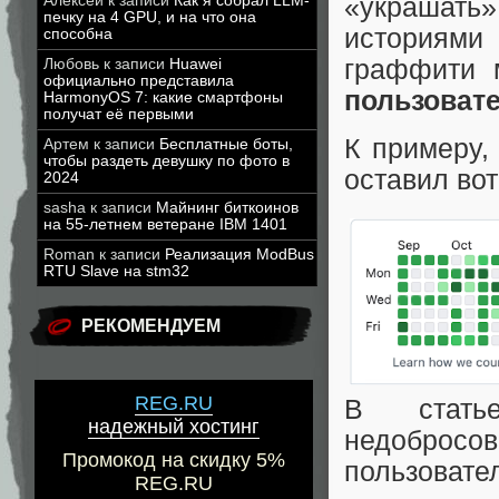
Алексей
к записи
Как я собрал LLM-
«украшать
печку на 4 GPU, и на что она
историями 
способна
граффити 
Любовь
к записи
Huawei
официально представила
пользоват
HarmonyOS 7: какие смартфоны
получат её первыми
К примеру,
Артем
к записи
Бесплатные боты,
чтобы раздеть девушку по фото в
оставил вот
2024
sasha
к записи
Майнинг биткоинов
на 55-летнем ветеране IBM 1401
Roman
к записи
Реализация ModBus
RTU Slave на stm32
РЕКОМЕНДУЕМ
REG.RU
В стать
надежный хостинг
недобросов
Промокод на скидку 5%
пользовател
REG.RU