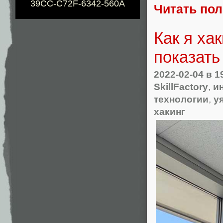
39CC-C72F-6342-560A
Читать по
Как я ха
показать
2022-02-04
в 1
SkillFactory
,
и
технологии
,
у
хакинг