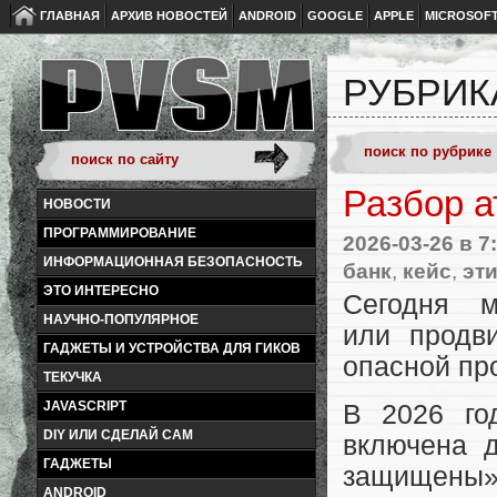
ГЛАВНАЯ
АРХИВ НОВОСТЕЙ
ANDROID
GOOGLE
APPLE
MICROSOF
РУБРИК
Разбор а
НОВОСТИ
ПРОГРАММИРОВАНИЕ
2026-03-26
в 7
ИНФОРМАЦИОННАЯ БЕЗОПАСНОСТЬ
банк
,
кейс
,
эт
ЭТО ИНТЕРЕСНО
Сегодня 
НАУЧНО-ПОПУЛЯРНОЕ
или продв
ГАДЖЕТЫ И УСТРОЙСТВА ДЛЯ ГИКОВ
опасной пр
ТЕКУЧКА
JAVASCRIPT
В 2026 го
DIY ИЛИ СДЕЛАЙ САМ
включена 
ГАДЖЕТЫ
защищены».
ANDROID