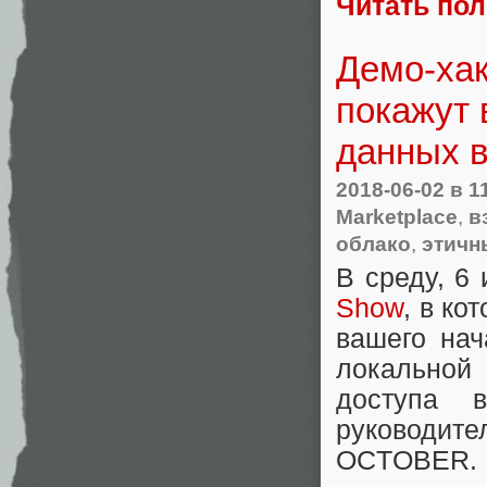
Читать по
Демо-хак
покажут
данных 
2018-06-02
в 1
Marketplace
,
в
облако
,
этичн
В среду, 6
Show
, в ко
вашего нач
локальной
доступа 
руководите
OCTOBER.