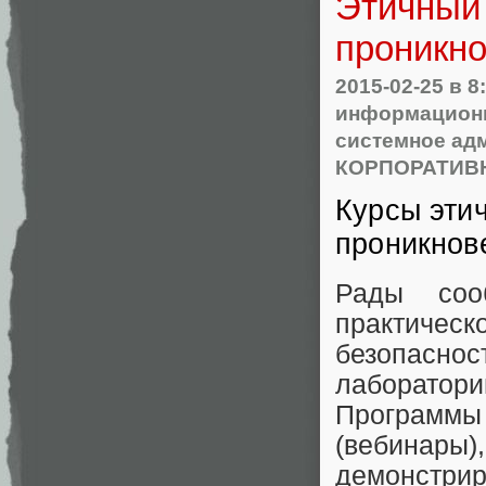
Этичный 
проникно
2015-02-25
в 8
информационн
системное ад
КОРПОРАТИВ
Курсы этич
проникнов
Рады соо
практичес
безопасно
лаборато
Программы
(вебинары
демонстри