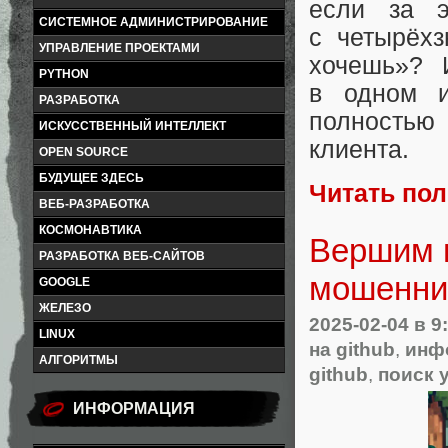
если за э
СИСТЕМНОЕ АДМИНИСТРИРОВАНИЕ
с четырёхз
УПРАВЛЕНИЕ ПРОЕКТАМИ
хочешь»? 
PYTHON
в одном и
РАЗРАБОТКА
полностью
ИСКУССТВЕННЫЙ ИНТЕЛЛЕКТ
клиента.
OPEN SOURCE
БУДУЩЕЕ ЗДЕСЬ
Читать по
ВЕБ-РАЗРАБОТКА
КОСМОНАВТИКА
Вершим п
РАЗРАБОТКА ВЕБ-САЙТОВ
мошенни
GOOGLE
ЖЕЛЕЗО
2025-02-04
в 9
LINUX
на github
,
инф
АЛГОРИТМЫ
github
,
поиск 
ИНФОРМАЦИЯ