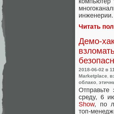
компьютер 
многокан
инженерии.
Читать по
Демо-хак
взломать
безопасн
2018-06-02
в 1
Marketplace
,
в
облако
,
этичн
Отправьте 
среду, 6 и
Show
, по 
топ-мене