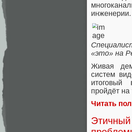
многокан
инженерии.
Специалис
«это» на P
Живая дем
систем вид
итоговый 
пройдёт на
Читать по
Этичный 
проблем