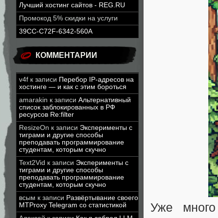
Лучший хостинг сайтов - REG.RU
Промокод 5% скидки на услуги
39CC-C72F-6342-560A
КОММЕНТАРИИ
v4f
к записи
Перебор IP-адресов на
хостинге — и как с этим бороться
amarakin
к записи
Альтернативный
список заблокированных в РФ
ресурсов Re:filter
ResizeOn
к записи
Эксперименты с
тиграми и другие способы
преподавать программирование
студентам, которым скучно
Text2Vid
к записи
Эксперименты с
тиграми и другие способы
преподавать программирование
студентам, которым скучно
всым
к записи
Развёртывание своего
Уже много
MTProxy Telegram со статистикой