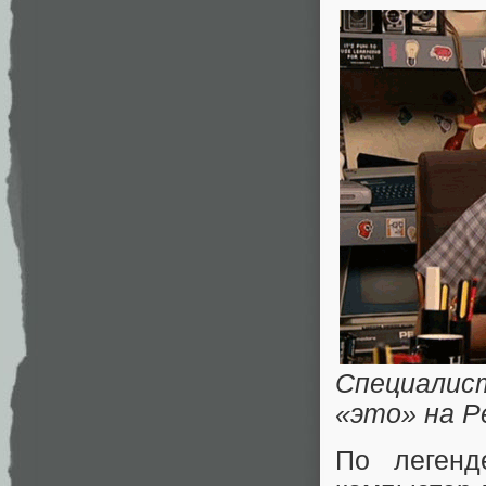
Специалис
«это» на P
По легенд