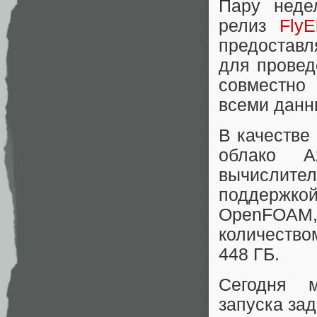
Пару неде
релиз
FlyE
предоставл
для провед
совместно 
всеми данн
В качестве
облако A
вычислите
поддержкой 
OpenFOA
количество
448 ГБ.
Сегодня 
запуска зад