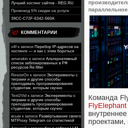
производител
Лучший хостинг сайтов - REG.RU
параллельное
Промокод 5% скидки на услуги
39CC-C72F-6342-560A
КОММЕНТАРИИ
v4f
к записи
Перебор IP-адресов на
хостинге — и как с этим бороться
amarakin
к записи
Альтернативный
список заблокированных в РФ
ресурсов Re:filter
ResizeOn
к записи
Эксперименты с
тиграми и другие способы
преподавать программирование
студентам, которым скучно
Text2Vid
к записи
Эксперименты с
Команда Fl
тиграми и другие способы
FlyElephant
преподавать программирование
студентам, которым скучно
внутреннее
всым
к записи
Развёртывание своего
проектами, 
MTProxy Telegram со статистикой