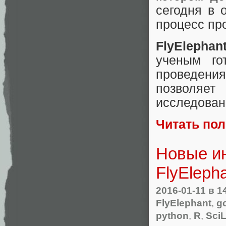
сегодня в 
процесс пр
FlyElephan
ученым го
проведения
позволяет
исследован
Читать по
Новые ин
FlyEleph
2016-01-11
в 1
FlyElephant
,
g
python
,
R
,
Sci