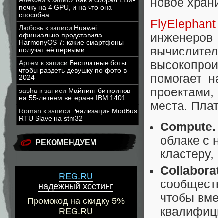
новое хран
Алексей
к записи
Как я собрал LLM-
печку на 4 GPU, и на что она
способна
FlyElephant
Любовь
к записи
Huawei
инженеров
официально представила
HarmonyOS 7: какие смартфоны
вычислит
получат её первыми
высокопро
Артем
к записи
Бесплатные боты,
чтобы раздеть девушку по фото в
помогает н
2024
проектами,
sasha
к записи
Майнинг биткоинов
на 55-летнем ветеране IBM 1401
места. Пла
Roman
к записи
Реализация ModBus
RTU Slave на stm32
Compute.
облаке с
РЕКОМЕНДУЕМ
кластеру,
Collabora
REG.RU
сообществ
надежный хостинг
чтобы вме
Промокод на скидку 5%
квалифиц
REG.RU