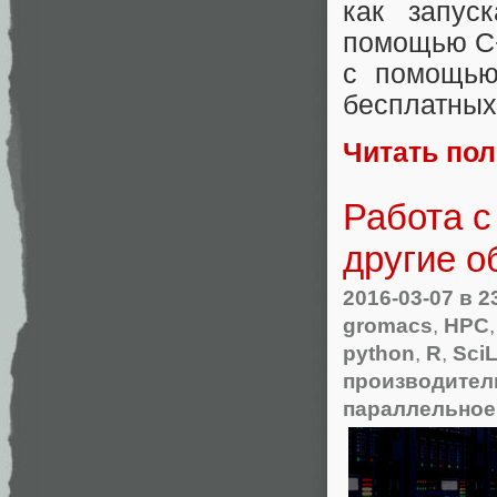
как запус
помощью С+
с помощью
бесплатных
Читать по
Работа с
другие о
2016-03-07
в 2
gromacs
,
HPC
python
,
R
,
Sci
производител
параллельное