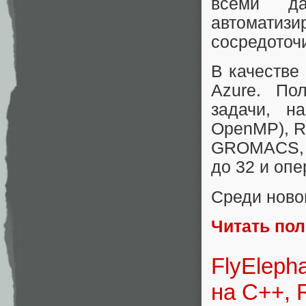
всеми да
автомати
сосредоточ
В качестве
Azure. По
задачи, н
OpenMP), R,
GROMACS, B
до 32 и опе
Среди ново
Читать по
FlyEleph
на C++, 