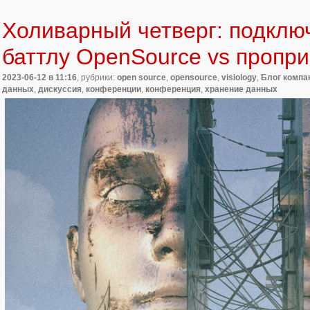
Холиварный четверг: подключ
баттлу OpenSource vs пропр
2023-06-12
в 11:16
, рубрики:
open source
,
opensource
,
visiology
,
Блог компан
данных
,
дискуссия
,
конференции
,
конференция
,
хранение данных