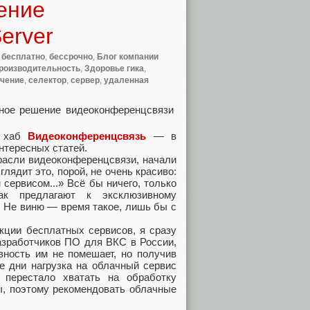
ение
erver
,
бесплатно
,
бессрочно
,
Блог компании
роизводительность
,
Здоровье гика
,
чение
,
селектор
,
сервер
,
удаленная
в хаб
Видеоконференцсвязь
— в
нтересных статей.
трасли видеоконференцсвязи, начали
ядит это, порой, не очень красиво:
сервисом...» Всё бы ничего, только
ак предлагают к эксклюзивному
. Не виню — время такое, лишь бы с
кции бесплатных сервисов, я сразу
азработчиков ПО для ВКС в России,
вность им не помешает, но получив
е дни нагрузка на облачный сервис
 перестало хватать на обработку
ы, поэтому рекомендовать облачные