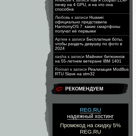
Алексей
к записи
Как я собрал LLM-
печку на 4 GPU, и на что она
способна
Любовь
к записи
Huawei
официально представила
HarmonyOS 7: какие смартфоны
получат её первыми
Артем
к записи
Бесплатные боты,
чтобы раздеть девушку по фото в
2024
sasha
к записи
Майнинг биткоинов
на 55-летнем ветеране IBM 1401
Roman
к записи
Реализация ModBus
RTU Slave на stm32
РЕКОМЕНДУЕМ
REG.RU
надежный хостинг
Промокод на скидку 5%
REG.RU