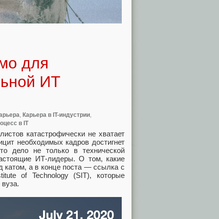
мо для
льной ИТ
арьера
,
Карьера в IT-индустрии
,
оцесс в IT
листов катастрофически не хватает
фицит необходимых кадров достигнет
то дело не только в технической
астоящие ИТ-лидеры. О том, какие
д катом, а в конце поста — ссылка с
tute of Technology (SIT), которые
 вуза.