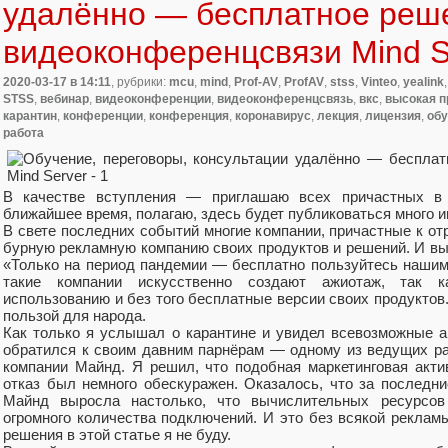
удалённо — бесплатное реш
видеоконференцсвязи Mind S
2020-03-17
в 14:11
, рубрики:
mcu
,
mind
,
Prof-AV
,
ProfAV
,
stss
,
Vinteo
,
yealink
STSS
,
вебинар
,
видеоконференции
,
видеоконференцсвязь
,
вкс
,
высокая п
карантин
,
конференции
,
конференция
,
коронавирус
,
лекция
,
лицензия
,
обу
работа
В качестве вступления — приглашаю всех причастных 
ближайшее время, полагаю, здесь будет публиковаться много и
В свете последних событий многие компании, причастные к о
бурную рекламную компанию своих продуктов и решений. И выгл
«Только на период пандемии — бесплатно пользуйтесь нашим 
такие компании искусственно создают ажиотаж, так к
использованию и без того бесплатные версии своих продуктов
пользой для народа.
Как только я услышал о карантине и увидел всевозможные а
обратился к своим давним парнёрам — одному из ведущих р
компании Майнд. Я решил, что подобная маркетинговая акти
отказ был немного обескуражен. Оказалось, что за последни
Майнд выросла настолько, что вычислительных ресурсов
огромного количества подключений. И это без всякой реклам
решения в этой статье я не буду.