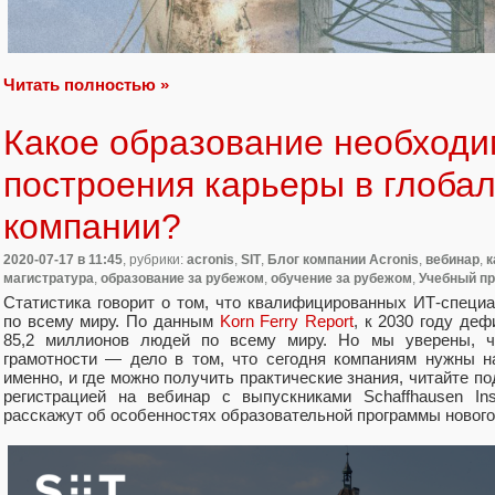
Читать полностью »
Какое образование необходи
построения карьеры в глоба
компании?
2020-07-17
в 11:45
, рубрики:
acronis
,
SIT
,
Блог компании Acronis
,
вебинар
,
к
магистратура
,
образование за рубежом
,
обучение за рубежом
,
Учебный пр
Статистика говорит о том, что квалифицированных ИТ-специа
по всему миру. По данным
Korn Ferry Report
, к 2030 году де
85,2 миллионов людей по всему миру. Но мы уверены, ч
грамотности — дело в том, что сегодня компаниям нужны н
именно, и где можно получить практические знания, читайте по
регистрацией на вебинар с выпускниками Schaffhausen Insti
расскажут об особенностях образовательной программы нового