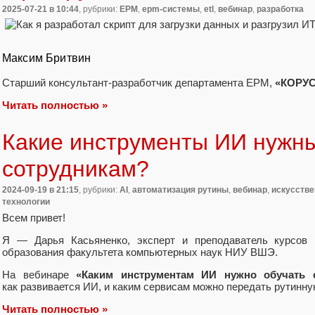
2025-07-21
в 10:44
, рубрики:
EPM
,
epm-системы
,
etl
,
вебинар
,
разработка
Максим Бритвин
Старший консультант-разработчик департамента EPM,
«КОРУС
Читать полностью »
Какие инструменты ИИ нужн
сотрудникам?
2024-09-19
в 21:15
, рубрики:
AI
,
автоматизация рутины
,
вебинар
,
искусстве
технологии
Всем привет!
Я — Дарья Касьяненко, эксперт и преподаватель курсов 
образования факультета компьютерных наук НИУ ВШЭ.
На вебинаре
«Каким инструментам ИИ нужно обучать 
как развивается ИИ, и каким сервисам можно передать рутинну
Читать полностью »