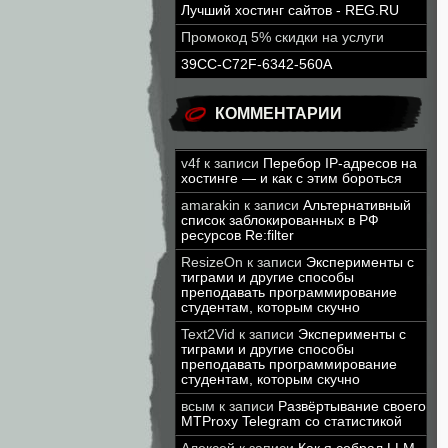
Лучший хостинг сайтов - REG.RU
Промокод 5% скидки на услуги
39CC-C72F-6342-560A
КОММЕНТАРИИ
v4f
к записи
Перебор IP-адресов на
хостинге — и как с этим бороться
amarakin
к записи
Альтернативный
список заблокированных в РФ
ресурсов Re:filter
ResizeOn
к записи
Эксперименты с
тиграми и другие способы
преподавать программирование
студентам, которым скучно
Text2Vid
к записи
Эксперименты с
тиграми и другие способы
преподавать программирование
студентам, которым скучно
всым
к записи
Развёртывание своего
MTProxy Telegram со статистикой