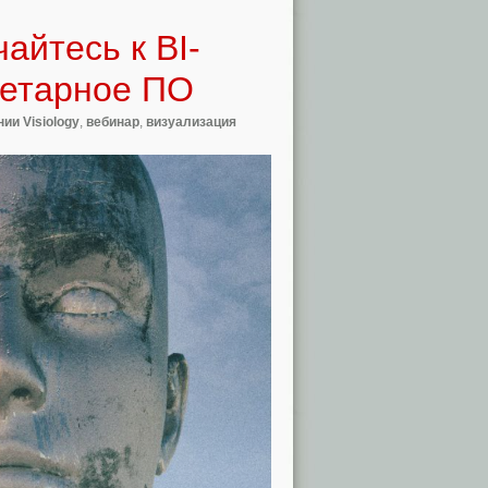
айтесь к BI-
иетарное ПО
ии Visiology
,
вебинар
,
визуализация