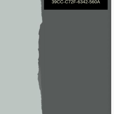
39CC-C72F-6342-560A