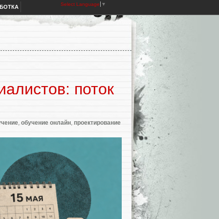
Select Language
▼
АБОТКА
иалистов: поток
учение
,
обучение онлайн
,
проектирование