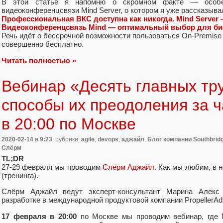
В этой статье я напомню о скромном факте — особе
видеоконференцсвязи Mind Server, о котором я уже рассказыва
Профессиональная ВКС доступна как никогда. Mind Server
Видеоконференцсвязь Mind — оптимальный выбор для би
Речь идёт о бессрочной возможности пользоваться On-Premise 
совершенно бесплатно.
Читать полностью »
Вебинар «Десять главных тру
способы их преодоления за 
в 20:00 по Москве
2020-02-14
в 9:23
, рубрики:
agile
,
devops
,
аджайл
,
Блог компании Southbrid
Слёрм
TL;DR
27-29 февраля мы проводим
Слёрм Аджайл
. Как мы любим, в 
(тренинга).
Слёрм Аджайл ведут эксперт-консультант Марина Алекс 
разработке в международной продуктовой компании PropellerAd
17 февраля в 20:00
по Москве мы проводим вебинар, где 