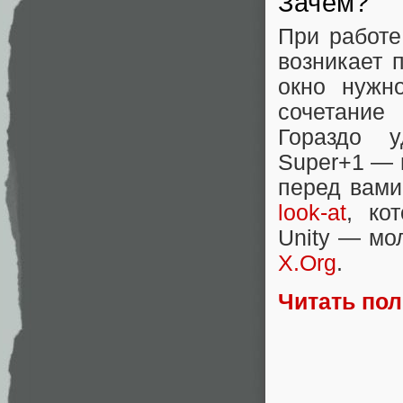
Зачем?
При работе
возникает 
окно нужн
сочетание
Гораздо у
Super+1 — 
перед вами
look-at
, ко
Unity — мол
X.Org
.
Читать по