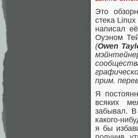
Это обзорн
стека Linux
написал её
Оуэном Те
(
Owen Tayl
мэйнтейне
сообщест
графическо
прим. пере
Я постоянн
всяких ме
забывал. В
какого-ниб
я бы избав
получив ут