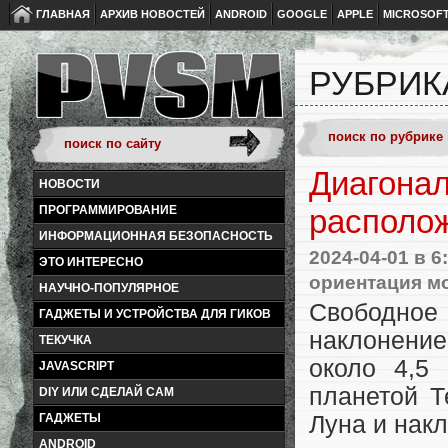
ГЛАВНАЯ
АРХИВ НОВОСТЕЙ
ANDROID
GOOGLE
APPLE
MICROSOF
РУБРИК
Диагонал
НОВОСТИ
ПРОГРАММИРОВАНИЕ
располо
ИНФОРМАЦИОННАЯ БЕЗОПАСНОСТЬ
2024-04-01
в 6
ЭТО ИНТЕРЕСНО
ориентация м
НАУЧНО-ПОПУЛЯРНОЕ
Свободно
ГАДЖЕТЫ И УСТРОЙСТВА ДЛЯ ГИКОВ
наклонение
ТЕКУЧКА
около 4,5
JAVASCRIPT
планетой Т
DIY ИЛИ СДЕЛАЙ САМ
ГАДЖЕТЫ
Луна и накл
ANDROID