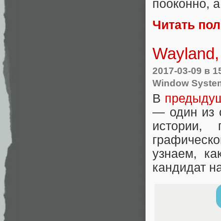
пооконно, а
Читать по
Wayland,
2017-03-09
в 1
Window Syste
В
предыдущ
— один из 
истории,
графическ
узнаем, к
кандидат на