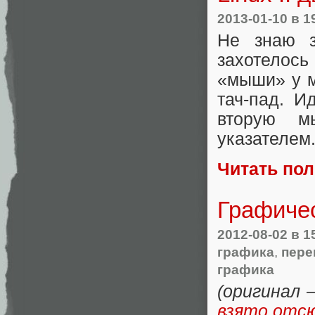
2013-01-10
в 1
Не знаю з
захотелось
«мыши» у м
тач-пад. И
вторую мы
указателем
Читать по
Графичес
2012-08-02
в 1
графика
,
пер
графика
(оригинал 
взято отс