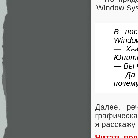
В пос
Window
— Хью
Юпите
— Вы ч
— Да.
почем
Далее, ре
графическа
я расскажу 
Читать по