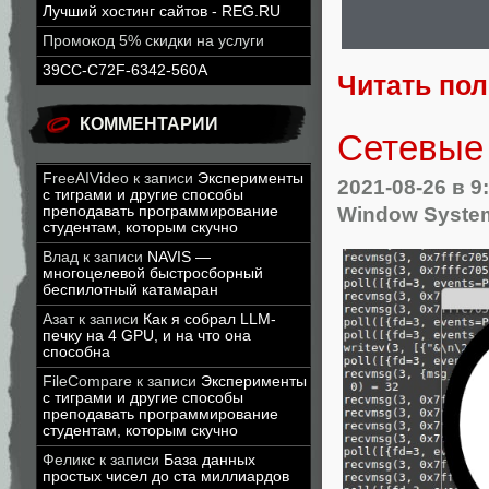
Лучший хостинг сайтов - REG.RU
Промокод 5% скидки на услуги
39CC-C72F-6342-560A
Читать по
КОММЕНТАРИИ
Сетевые
FreeAIVideo
к записи
Эксперименты
2021-08-26
в 9
с тиграми и другие способы
Window Syste
преподавать программирование
студентам, которым скучно
Влад
к записи
NAVIS —
многоцелевой быстросборный
беспилотный катамаран
Азат
к записи
Как я собрал LLM-
печку на 4 GPU, и на что она
способна
FileCompare
к записи
Эксперименты
с тиграми и другие способы
преподавать программирование
студентам, которым скучно
Феликс
к записи
База данных
простых чисел до ста миллиардов