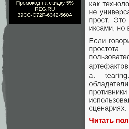
Промокод на скидку 5%
как технол
REG.RU
не универс
39CC-C72F-6342-560A
прост. Эт
иксами, но 
Если говор
простота
пользоват
артефактов
a․ tearin
обладатели
противник
использов
сценариях.
Читать по