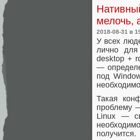
Нативный
мелочь, 
2018-08-31
в 1
У всех люд
лично для
desktop + 
— определе
под Window
необходимо
Такая конф
проблему —
Linux — с
необходи
получится.