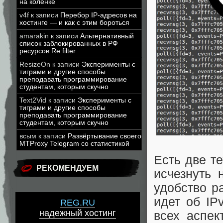
на коленке
v4f
к записи
Перебор IP-адресов на
хостинге — и как с этим бороться
amarakin
к записи
Альтернативный
список заблокированных в РФ
ресурсов Re:filter
ResizeOn
к записи
Эксперименты с
тиграми и другие способы
преподавать программирование
студентам, которым скучно
Text2Vid
к записи
Эксперименты с
тиграми и другие способы
преподавать программирование
студентам, которым скучно
всым
к записи
Развёртывание своего
MTProxy Telegram со статистикой
Есть две т
РЕКОМЕНДУЕМ
исчезнуть 
удобство р
идет об IP
REG.RU
надежный хостинг
всех аспек