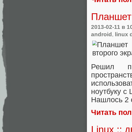
Планшет 
2013-02-11
в 1
android
,
linux 
Решил по
пространст
использова
ноутбуку c 
Нашлось 2 
Читать по
Linux ::