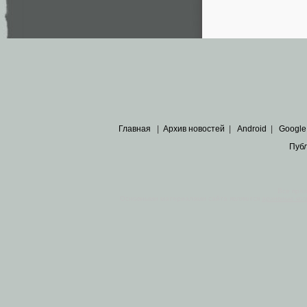
Главная
|
Архив новостей
|
Android
|
Google
Пуб
Все пра
Основными материалами сайта являются
архивные ко