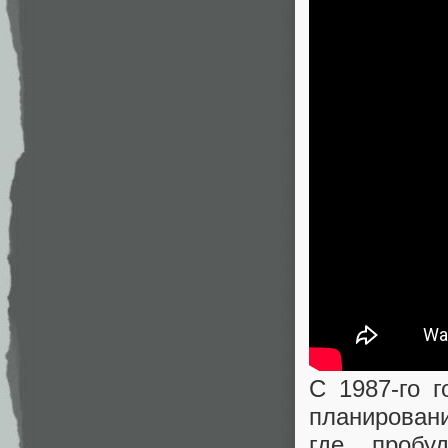
С 1987-го 
планирован
где пробу