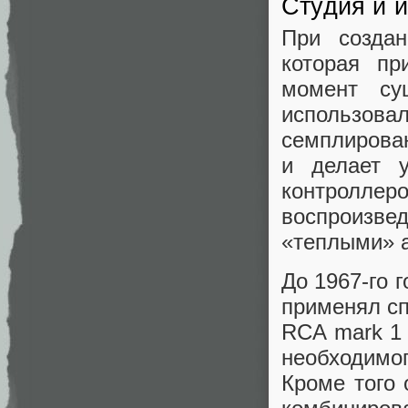
Студия и 
При создан
которая пр
момент су
использо
семплирован
и делает 
контролле
воспроизв
«теплыми» 
До 1967-го 
применял сп
RCA mark 1 
необходимо
Кроме того 