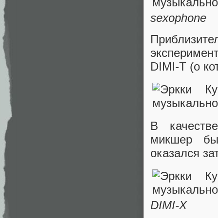
sexophone
Приблизит
эксперимен
DIMI-T (о к
В качеств
микшер бы
оказался за
DIMI-X