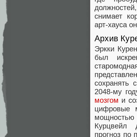
должностей
снимает ко
арт-хауса о
Архив Кур
Эркки Куре
был искр
старомодна
представле
сохранять 
2048-му го
мозгом
и со
цифровые м
мощностью 
Курцвейл 
прогноз по