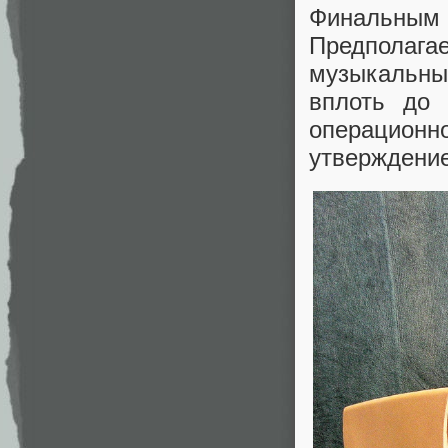
Финальны
Предполага
музыкальн
вплоть до
операцио
утверждени