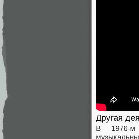
Другая де
В 1976-м 
музыкальных