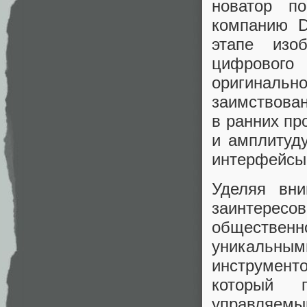
новатор по
компанию Di
этапе изо
цифрового
оригинально
заимствован
в ранних пр
и амплитуд
интерфейсы
Уделяя вн
заинтерес
обществен
уникальным
инструменто
который п
управляемый