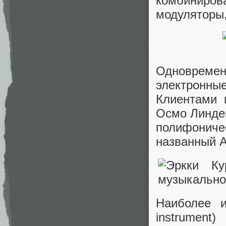
комбиниро
модуляторы
Одновремен
электронн
Клиентами 
Осмо Линдем
полифонич
названный A
Наиболее и
instrumen