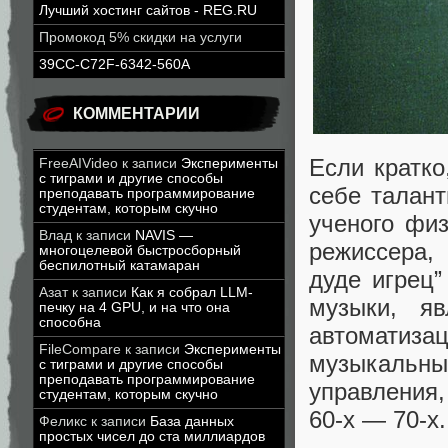
Лучший хостинг сайтов - REG.RU
Промокод 5% скидки на услуги
39CC-C72F-6342-560A
КОММЕНТАРИИ
Если кратк
FreeAIVideo
к записи
Эксперименты
с тиграми и другие способы
себе талант
преподавать программирование
студентам, которым скучно
ученого физ
Влад
к записи
NAVIS —
режиссера, 
многоцелевой быстросборный
беспилотный катамаран
дуде игрец”
Азат
к записи
Как я собрал LLM-
музыки, яв
печку на 4 GPU, и на что она
способна
автоматиз
FileCompare
к записи
Эксперименты
музыкальн
с тиграми и другие способы
преподавать программирование
управления,
студентам, которым скучно
60-х — 70-х.
Феликс
к записи
База данных
простых чисел до ста миллиардов