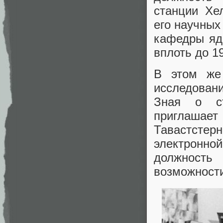
станции Хел
его научных
кафедры яд
вплоть до 19
В этом же 
исследовани
Зная о ст
приглашае
Тавастстер
электронно
должность 
возможности