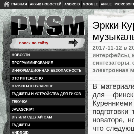
ГЛАВНАЯ
АРХИВ НОВОСТЕЙ
ANDROID
GOOGLE
APPLE
MICROSOF
Эркки Ку
музыкал
2017-11-12
в 2
интерфейсы
,
НОВОСТИ
синтезаторы
,
ПРОГРАММИРОВАНИЕ
электронная 
ИНФОРМАЦИОННАЯ БЕЗОПАСНОСТЬ
ЭТО ИНТЕРЕСНО
В материа
НАУЧНО-ПОПУЛЯРНОЕ
для финск
ГАДЖЕТЫ И УСТРОЙСТВА ДЛЯ ГИКОВ
Куренниеми
ТЕКУЧКА
JAVASCRIPT
подготовки
DIY ИЛИ СДЕЛАЙ САМ
новаторе, н
ГАДЖЕТЫ
что следующ
ANDROID