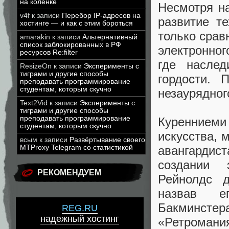
на коленке
Несмотря н
v4f
к записи
Перебор IP-адресов на
развитие т
хостинге — и как с этим бороться
только срав
amarakin
к записи
Альтернативный
список заблокированных в РФ
электронног
ресурсов Re:filter
где наслед
ResizeOn
к записи
Эксперименты с
тиграми и другие способы
гордости. 
преподавать программирование
студентам, которым скучно
незаурядног
Text2Vid
к записи
Эксперименты с
тиграми и другие способы
преподавать программирование
Куренниеми
студентам, которым скучно
искусства, 
всым
к записи
Развёртывание своего
авангардист
MTProxy Telegram со статистикой
создании 
РЕКОМЕНДУЕМ
Рейнолдс д
назвав е
Бакминсте
REG.RU
надежный хостинг
«Ретромани