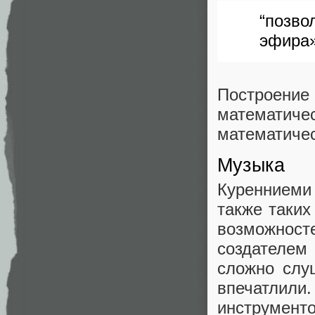
“позв
эфира»
Построение
математи
математичес
Музыка
Куренниеми
также таких 
возможност
создателем
сложно слу
впечатлили.
инструмент