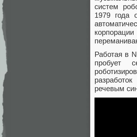
систем роб
1979 года 
автоматич
корпорац
переманива
Работая в N
пробует 
роботизир
разработок
речевым син