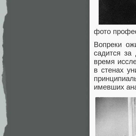
фото профес
Вопреки ож
садится за
время иссле
в стенах ун
принципиа
имевших ана