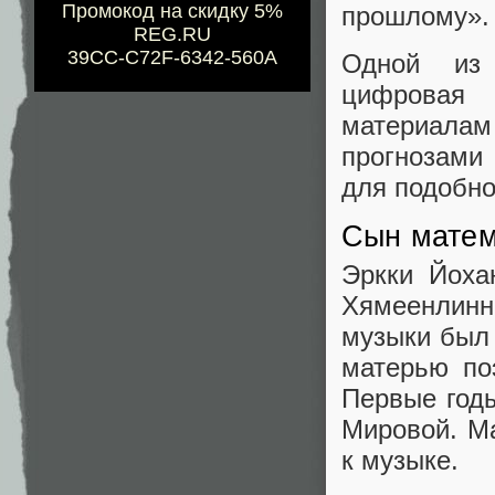
Промокод на скидку 5%
прошлому».
REG.RU
39CC-C72F-6342-560A
Одной из 
цифровая 
материалам
прогнозами
для подобно
Сын матем
Эркки Йоха
Хямеенлинн
музыки был 
матерью по
Первые год
Мировой. М
к музыке.