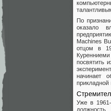
компьютерн
талантливым
По признан
оказало в
предприят
Machines Bu
отцом в 19
Куренниеми
посвятить и
эксперимен
начинает о
прикладной 
Стремител
Уже в 1961-
должность