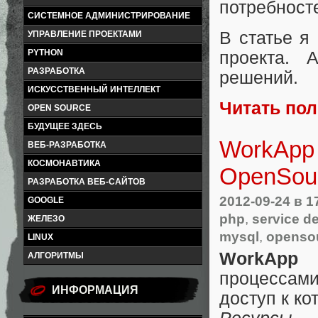
потребност
СИСТЕМНОЕ АДМИНИСТРИРОВАНИЕ
В статье я
УПРАВЛЕНИЕ ПРОЕКТАМИ
PYTHON
проекта. 
РАЗРАБОТКА
решений.
ИСКУССТВЕННЫЙ ИНТЕЛЛЕКТ
Читать по
OPEN SOURCE
БУДУЩЕЕ ЗДЕСЬ
WorkApp 
ВЕБ-РАЗРАБОТКА
КОСМОНАВТИКА
OpenSou
РАЗРАБОТКА ВЕБ-САЙТОВ
2012-09-24
в 1
GOOGLE
php
,
service d
ЖЕЛЕЗО
mysql
,
openso
LINUX
WorkApp
—
АЛГОРИТМЫ
процессам
ИНФОРМАЦИЯ
доступ к ко