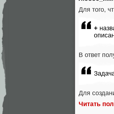
Для того, ч
+
назв
описа
В ответ пол
Задача
Для создан
Читать по