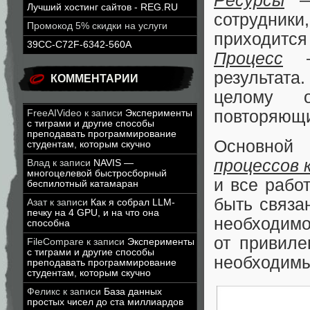
Ресурсы
— 
Лучший хостинг сайтов - REG.RU
сотрудники,
Промокод 5% скидки на услуги
приходится 
39CC-C72F-6342-560A
Процесс
— 
результата
КОММЕНТАРИИ
целому 
повторяющи
FreeAIVideo
к записи
Эксперименты
с тиграми и другие способы
преподавать программирование
Основной
студентам, которым скучно
процессов 
Влад
к записи
NAVIS —
многоцелевой быстросборный
и все рабо
беспилотный катамаран
быть связа
Азат
к записи
Как я собрал LLM-
печку на 4 GPU, и на что она
необходимо
способна
от привиле
FileCompare
к записи
Эксперименты
с тиграми и другие способы
необходимы
преподавать программирование
студентам, которым скучно
Феликс
к записи
База данных
простых чисел до ста миллиардов