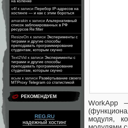
на коленке
v4f
к записи
Перебор IP-адресов на
хостинге — и как с этим бороться
amarakin
к записи
Альтернативный
список заблокированных в РФ
ресурсов Re:filter
ResizeOn
к записи
Эксперименты с
тиграми и другие способы
преподавать программирование
студентам, которым скучно
Text2Vid
к записи
Эксперименты с
тиграми и другие способы
преподавать программирование
студентам, которым скучно
всым
к записи
Развёртывание своего
MTProxy Telegram со статистикой
РЕКОМЕНДУЕМ
WorkApp
(функциона
REG.RU
модуля, к
надежный хостинг
модулями с