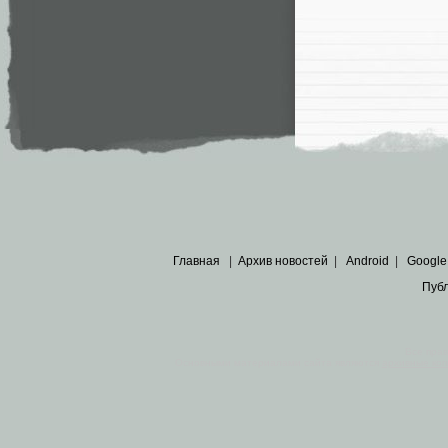
Главная
|
Архив новостей
|
Android
|
Google
Пуб
Все пра
Основными материалами сайта являются
архивные ко