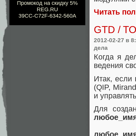
Промокод на скидку 5%
REG.RU
Читать по
39CC-C72F-6342-560A
GTD / TO
2012-02-27
в 8
дела
Когда я д
ведения св
Итак, если
(QIP, Miran
и управлят
Для созда
любое_имя
любое_им