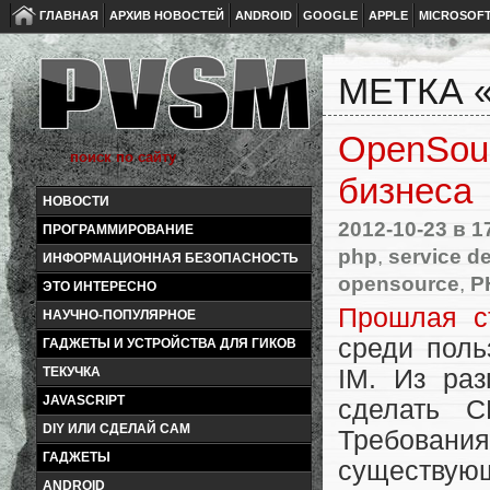
ГЛАВНАЯ
АРХИВ НОВОСТЕЙ
ANDROID
GOOGLE
APPLE
MICROSOF
МЕТКА 
OpenSou
бизнеса
НОВОСТИ
2012-10-23
в 1
ПРОГРАММИРОВАНИЕ
php
,
service d
ИНФОРМАЦИОННАЯ БЕЗОПАСНОСТЬ
opensource
,
P
ЭТО ИНТЕРЕСНО
Прошлая с
НАУЧНО-ПОПУЛЯРНОЕ
среди поль
ГАДЖЕТЫ И УСТРОЙСТВА ДЛЯ ГИКОВ
IM. Из раз
ТЕКУЧКА
JAVASCRIPT
сделать С
DIY ИЛИ СДЕЛАЙ САМ
Требовани
ГАДЖЕТЫ
существую
ANDROID