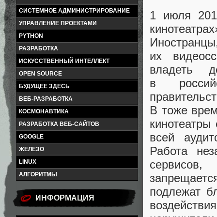
СИСТЕМНОЕ АДМИНИСТРИРОВАНИЕ
1 июля 201
УПРАВЛЕНИЕ ПРОЕКТАМИ
кинотеатра
PYTHON
Иностранцы
РАЗРАБОТКА
их видеос
ИСКУССТВЕННЫЙ ИНТЕЛЛЕКТ
владеть 
OPEN SOURCE
в россий
БУДУЩЕЕ ЗДЕСЬ
правительс
ВЕБ-РАЗРАБОТКА
В тоже вре
КОСМОНАВТИКА
кинотеатры
РАЗРАБОТКА ВЕБ-САЙТОВ
всей аудит
GOOGLE
Работа нез
ЖЕЛЕЗО
сервисов
,
LINUX
АЛГОРИТМЫ
запрещаетс
подлежат б
ИНФОРМАЦИЯ
воздейств