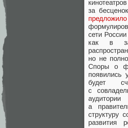
кинотеатров
за бесцено
предложило
формулиров
сети России
как в за
распрос
но не полн
Споры о ф
появились 
будет счи
с совладел
аудитории
а правите
структуру с
развития р