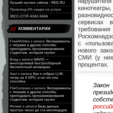
нарушител
Лучший хостинг сайтов - REG.RU
кинотеатры
,
Промокод 5% скидки на услуги
разновидно
39CC-C72F-6342-560A
сервисах 
требовани
КОММЕНТАРИИ
Роскомнадз
FreeAIVideo
к записи
Эксперименты
с «пользов
с тиграми и другие способы
нового зак
преподавать программирование
студентам, которым скучно
СМИ
(
у ни
Влад
к записи
NAVIS —
процентах.
многоцелевой быстросборный
беспилотный катамаран
Азат
к записи
Как я собрал LLM-
печку на 4 GPU, и на что она
способна
Зако
FileCompare
к записи
Эксперименты
прези
с тиграми и другие способы
преподавать программирование
собст
студентам, которым скучно
россий
Феликс
к записи
База данных
простых чисел до ста миллиардов