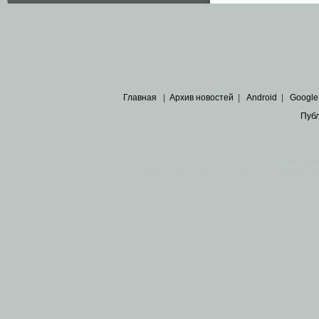
Главная
|
Архив новостей
|
Android
|
Google
Пуб
Все пра
Основными материалами сайта являются
архивные ко