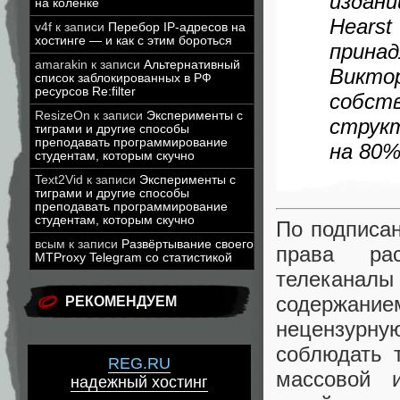
издан
на коленке
Hears
v4f
к записи
Перебор IP-адресов на
хостинге — и как с этим бороться
прина
amarakin
к записи
Альтернативный
Викт
список заблокированных в РФ
ресурсов Re:filter
соб
ResizeOn
к записи
Эксперименты с
струк
тиграми и другие способы
преподавать программирование
на 80%
студентам, которым скучно
Text2Vid
к записи
Эксперименты с
тиграми и другие способы
преподавать программирование
студентам, которым скучно
По подписа
всым
к записи
Развёртывание своего
права рас
MTProxy Telegram со статистикой
телеканал
содержание
РЕКОМЕНДУЕМ
нецензурну
соблюдать 
REG.RU
массовой 
надежный хостинг