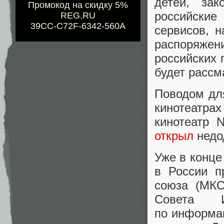
детей
,
зак
Промокод на скидку 5%
российские
REG.RU
39CC-C72F-6342-560A
сервисов
,
н
распоряжени
российских 
будет рассм
Поводом для
кинотеатр
кинотеатр N
открыл
недо
Уже в конце
в России п
союза
(
МКС
Совета 
по информа