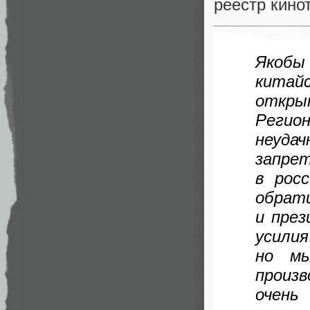
реестр кино
Якобы
китайс
откр
Регио
неуда
запре
в рос
обра
и пре
усили
но мы
произ
очен