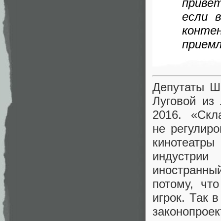
приве
если 
конте
приемл
Депутаты Ш
Луговой из
2016. «Скл
не регулиро
кинотеатры
индустри
иностранны
потому
,
что
игрок. Так 
законопроек