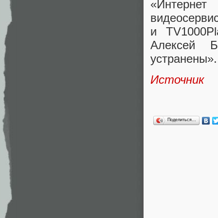
«
Интернет 
видеосерви
и TV1000Pl
Алексей 
устранены».
Источник
Поделиться…