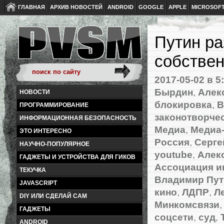
ГЛАВНАЯ
АРХИВ НОВОСТЕЙ
ANDROID
GOOGLE
APPLE
MICROSOF
Путин ра
собствен
2017-05-02
в 5
Бырдин
,
Алек
НОВОСТИ
блокировка
,
В
ПРОГРАММИРОВАНИЕ
законотворче
ИНФОРМАЦИОННАЯ БЕЗОПАСНОСТЬ
Медиа
,
Медиа
ЭТО ИНТЕРЕСНО
Россия
,
Серге
НАУЧНО-ПОПУЛЯРНОЕ
youtube
,
Алек
ГАДЖЕТЫ И УСТРОЙСТВА ДЛЯ ГИКОВ
Ассоциация и
ТЕКУЧКА
Владимир Пут
JAVASCRIPT
кино
,
ЛДПР
,
Л
DIY ИЛИ СДЕЛАЙ САМ
Минкомсвязи
ГАДЖЕТЫ
соцсети
,
суд
,
ANDROID