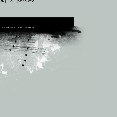
сть
|
Веб – разработка
общедоступных источников
.