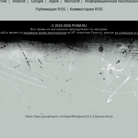
стей
|
Android
|
Google
|
Apple
|
Microsoft
|
Информационная безопасно
Публикации RSS
|
Комментарии RSS
© 2010-2026 PVSM.RU
Все права на материалы принадлежат их авторам.
сайта являются
архивные копии материалов
по ИТ тематике Рунета, взятые
из открытых и 
https://ajax.googleapis.com/ajax/libs/jquery/3.4.1/jquery.min.js