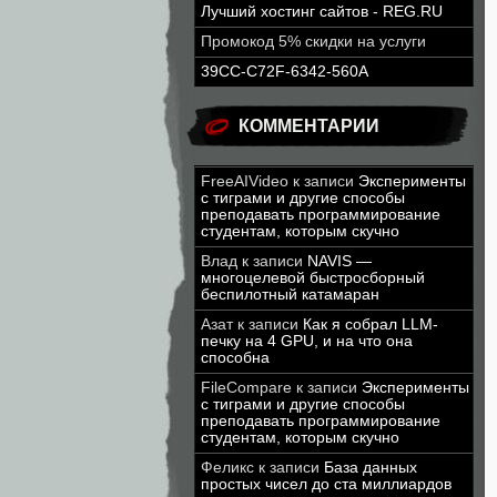
Лучший хостинг сайтов - REG.RU
Промокод 5% скидки на услуги
39CC-C72F-6342-560A
КОММЕНТАРИИ
FreeAIVideo
к записи
Эксперименты
с тиграми и другие способы
преподавать программирование
студентам, которым скучно
Влад
к записи
NAVIS —
многоцелевой быстросборный
беспилотный катамаран
Азат
к записи
Как я собрал LLM-
печку на 4 GPU, и на что она
способна
FileCompare
к записи
Эксперименты
с тиграми и другие способы
преподавать программирование
студентам, которым скучно
Феликс
к записи
База данных
простых чисел до ста миллиардов