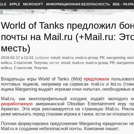
GLE
APPLE
MICROSOFT
ИНФОРМАЦИОННАЯ БЕЗОПАСНОСТЬ
ВЕБ – РАЗР
World of Tanks предложил бон
почты на Mail.ru (+Mail.ru: Э
месть)
2016-02-17
в 12:42
, рубрики:
email
,
mail.ru
,
mail.ru group
,
PR
,
wargaming
,
worl
кейсы
,
Стратегия
,
Текучка
, метки:
email
,
mail.ru
,
mail.ru group
,
PR
,
wargamin
кейсы
,
Стратегия
,
Текучка
Владельцы игры World of Tanks
(
Wot)
предложили
пользовате
почтовых ящиков
,
например на сервисах mail.ru и list.ru
(
тоже
ящика Wargaming выдаёт игрокам очки
«
опыта», необходимые в 
Mail.ru
,
как многопрофильный холдинг
,
издаёт молодого к
разработанную
американской Obsidian Entertainment игру п
Армата». Эта игра рекламируется на страницах Mail.ru. Рекла
реже мелькать перед глазами игрока в танки
,
если он отказался 
Полная формулировка предложения Wargaming юридически не
Mail.ru в создании небезопасной почты. Компания пишет: