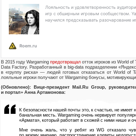
В 2015 году Wargaming
предотвращал
отток игроков из World o
Data Factory. Разработанный в big-data подразделении
«
Яндекс
в «группу риска» — людей готовых отказаться от World of 
лояльные игроки получают от Wargaming бонусы
,
мотивирующие
(Обновлено): В
ице-президент Mail.Ru Group
,
руководите
и портал» Анна Артамонова:
К безопасности нашей почты это
,
к счастью
,
не имеет 
банальная месть. Wargaming очень нервирует популярн
«
Армата», который работает в схожей с ними нише и о
Мне очень жаль
,
что у ребят из WG отказало чув
по моему мнению
,
распространение клеветы недопуст