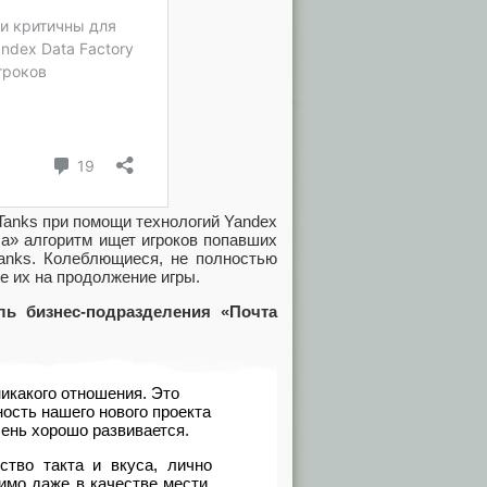
f Tanks при помощи технологий Yandex
а» алгоритм ищет игроков попавших
Tanks. Колеблющиеся
,
не полностью
 их на продолжение игры.
ль бизнес-подразделения
«
Почта
никакого отношения. Это
ость нашего нового проекта
чень хорошо развивается.
ство такта и вкуса
,
лично
имо даже в качестве мести.