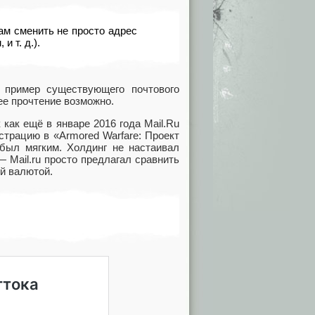
ам сменить не просто адрес
u
,
и т. д.).
 пример существующего почтового
ее прочтение возможно.
к как ещё в январе 2016 года Mail.Ru
истрацию в «Armored Warfare: Проект
 был мягким. Холдинг не настаивал
 Mail.ru просто предлагал сравнить
й валютой.