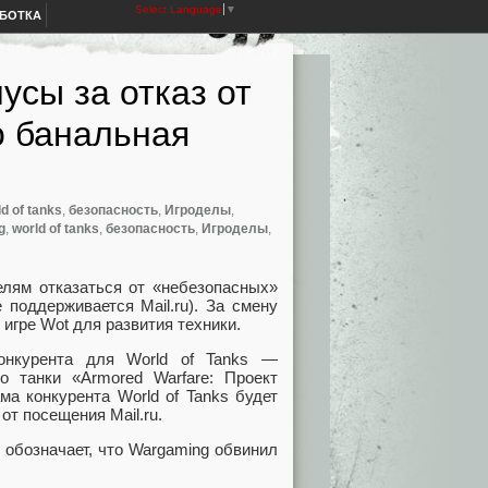
Select Language
▼
АБОТКА
усы за отказ от
то банальная
d of tanks
,
безопасность
,
Игроделы
,
g
,
world of tanks
,
безопасность
,
Игроделы
,
лям отказаться от «небезопасных»
 поддерживается Mail.ru). За смену
игре Wot для развития техники.
онкурента для World of Tanks —
ро танки
«
Armored Warfare: Проект
ма конкурента World of Tanks будет
от посещения Mail.ru.
 обозначает
,
что Wargaming обвинил