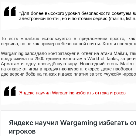
*Для более высокого уровня безопасности советуем в
электронной почты
,
но и почтовый сервис
(
mail.ru
,
list.r
То есть
«
mail.ru» используется в предложении просто
,
как
сервиса
,
но не как пример небезопасной почты. Хотя и последн
Wargaming запоздало контратакует в ответ на атаки Mail.ru
,
та
предложила по 2500 единиц
«
золота» в World of Tanks
,
за рег
Армата» и одну проведённую игру. Новогодний огонь Mail.ru
на отказе от игры в продукт-конкурент
,
скорее даже наоборот —
две версии боёв на танках и даже платил за это
«
чужой» игрово
Яндекс научил Wargaming избегать оттока игроков