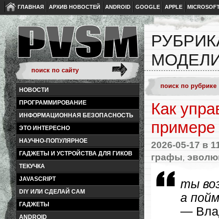
ГЛАВНАЯ
АРХИВ НОВОСТЕЙ
ANDROID
GOOGLE
APPLE
MICROSOF
РУБРИК
МОДЕЛ
НОВОСТИ
ПРОГРАММИРОВАНИЕ
Как упр
ИНФОРМАЦИОННАЯ БЕЗОПАСНОСТЬ
примере 
ЭТО ИНТЕРЕСНО
НАУЧНО-ПОПУЛЯРНОЕ
2026-05-17
в 1
ГАДЖЕТЫ И УСТРОЙСТВА ДЛЯ ГИКОВ
графы
,
эволю
ТЕКУЧКА
JAVASCRIPT
ты во
DIY ИЛИ СДЕЛАЙ САМ
а пой
ГАДЖЕТЫ
— Вла
ANDROID