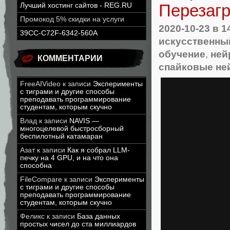
Перезагр
Лучший хостинг сайтов - REG.RU
Промокод 5% скидки на услуги
2020-10-23
в 1
39CC-C72F-6342-560A
искусственны
обучение
,
ней
КОММЕНТАРИИ
спайковые не
FreeAIVideo
к записи
Эксперименты
с тиграми и другие способы
преподавать программирование
студентам, которым скучно
Влад
к записи
NAVIS —
многоцелевой быстросборный
беспилотный катамаран
Азат
к записи
Как я собрал LLM-
печку на 4 GPU, и на что она
способна
FileCompare
к записи
Эксперименты
с тиграми и другие способы
преподавать программирование
студентам, которым скучно
Феликс
к записи
База данных
простых чисел до ста миллиардов