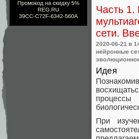
Промокод на скидку 5%
Часть 1.
REG.RU
39CC-C72F-6342-560A
мультиаг
сети. Вв
2020-06-21
в 1
нейронные се
эволюционно
Идея
Познакоми
восхищатьс
процессы
биологичес
При изуче
самостояте
предлага