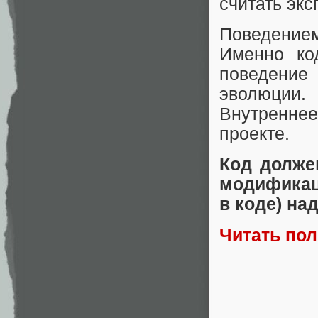
считать экс
Поведением
Именно ко
поведение 
эволюции.
Внутреннее
проекте.
Код долже
модификац
в коде) на
Читать по