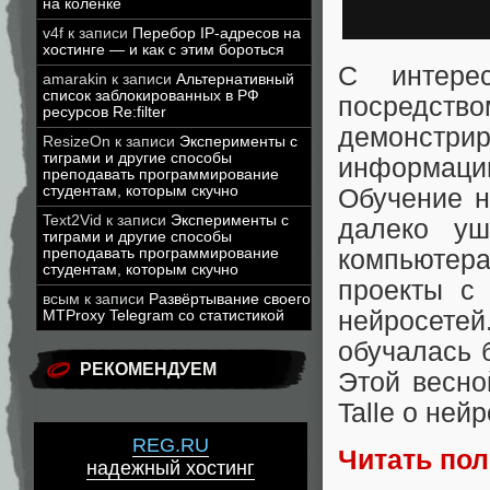
на коленке
v4f
к записи
Перебор IP-адресов на
хостинге — и как с этим бороться
С интере
amarakin
к записи
Альтернативный
список заблокированных в РФ
посредст
ресурсов Re:filter
демонстрир
ResizeOn
к записи
Эксперименты с
тиграми и другие способы
информаци
преподавать программирование
студентам, которым скучно
Обучение н
Text2Vid
к записи
Эксперименты с
далеко уш
тиграми и другие способы
компьютер
преподавать программирование
студентам, которым скучно
проекты с
всым
к записи
Развёртывание своего
нейросете
MTProxy Telegram со статистикой
обучалась 
РЕКОМЕНДУЕМ
Этой весно
Talle о не
REG.RU
Читать по
надежный хостинг