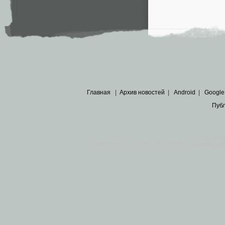
Главная
|
Архив новостей
|
Android
|
Google
Пуб
Все пра
Основными материалами сайта являются
архивные ко