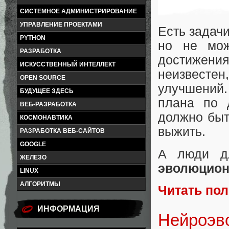
СИСТЕМНОЕ АДМИНИСТРИРОВАНИЕ
УПРАВЛЕНИЕ ПРОЕКТАМИ
Есть задачи
PYTHON
но не мож
РАЗРАБОТКА
достижени
ИСКУССТВЕННЫЙ ИНТЕЛЛЕКТ
неизвесте
OPEN SOURCE
улучшений.
БУДУЩЕЕ ЗДЕСЬ
плана по 
ВЕБ-РАЗРАБОТКА
должно быт
КОСМОНАВТИКА
выжить.
РАЗРАБОТКА ВЕБ-САЙТОВ
GOOGLE
А люди дл
ЖЕЛЕЗО
эволюцион
LINUX
АЛГОРИТМЫ
Читать по
ИНФОРМАЦИЯ
Нейроэв