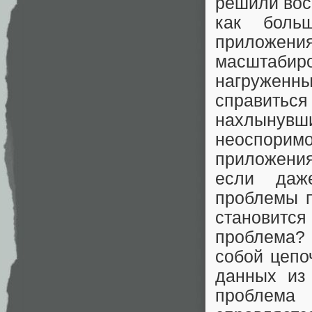
решили вос
как боль
приложени
масштабир
нагружен
справить
нахлынувши
неоспоримо
приложения,
если даж
проблемы п
становит
проблема? 
собой цепо
данных из
проблема