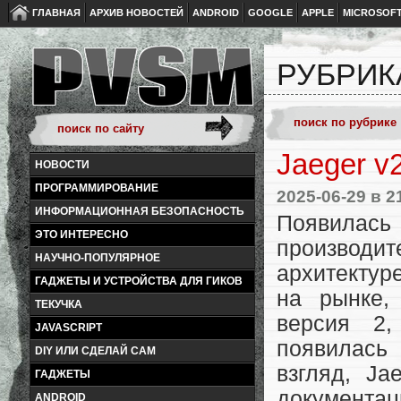
ГЛАВНАЯ
АРХИВ НОВОСТЕЙ
ANDROID
GOOGLE
APPLE
MICROSOF
РУБРИК
Jaeger v
НОВОСТИ
ПРОГРАММИРОВАНИЕ
2025-06-29
в 2
ИНФОРМАЦИОННАЯ БЕЗОПАСНОСТЬ
Появилась
ЭТО ИНТЕРЕСНО
производ
НАУЧНО-ПОПУЛЯРНОЕ
архитектур
ГАДЖЕТЫ И УСТРОЙСТВА ДЛЯ ГИКОВ
на рынке,
ТЕКУЧКА
версия 2,
JAVASCRIPT
появилас
DIY ИЛИ СДЕЛАЙ САМ
взгляд, Ja
ГАДЖЕТЫ
документац
ANDROID