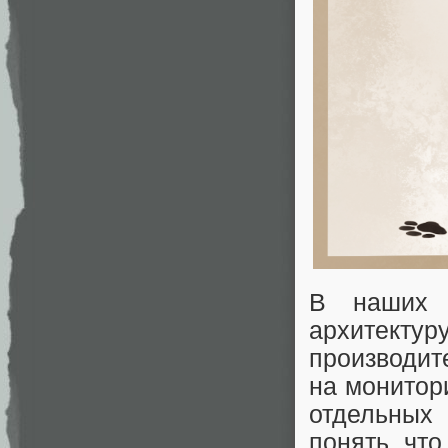
В наших 
архитект
производит
на монитор
отдельных
понять что