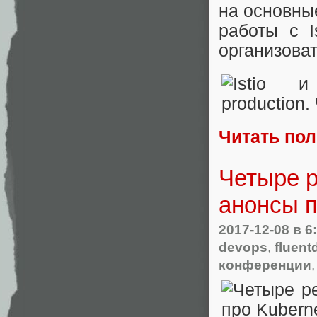
на основны
работы с I
организоват
Читать по
Четыре р
анонсы п
2017-12-08
в 6
devops
,
fluent
конференции