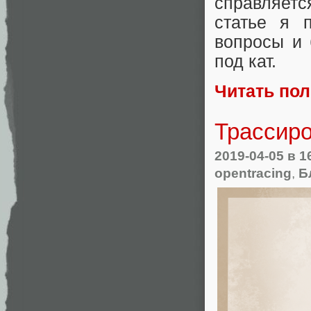
справляется
статье я п
вопросы и 
под кат.
Читать по
Трассиро
2019-04-05
в 1
opentracing
,
Б