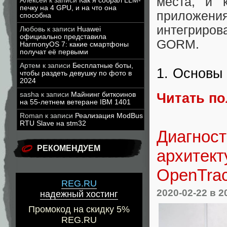
места, и 
Алексей
к записи
Как я собрал LLM-
печку на 4 GPU, и на что она
приложения
способна
интегриров
Любовь
к записи
Huawei
официально представила
GORM.
HarmonyOS 7: какие смартфоны
получат её первыми
Артем
к записи
Бесплатные боты,
1. Основы 
чтобы раздеть девушку по фото в
2024
Читать п
sasha
к записи
Майнинг биткоинов
на 55-летнем ветеране IBM 1401
Roman
к записи
Реализация ModBus
RTU Slave на stm32
Диагнос
РЕКОМЕНДУЕМ
архитект
OpenTrac
REG.RU
2020-02-22
в 2
надежный хостинг
Промокод на скидку 5%
REG.RU