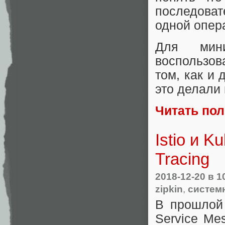
последоват
одной опер
Для мин
воспользов
том, как и 
это делали 
Читать по
Istio и K
Tracing
2018-12-20
в 1
zipkin
,
систем
В прошло
Service Me