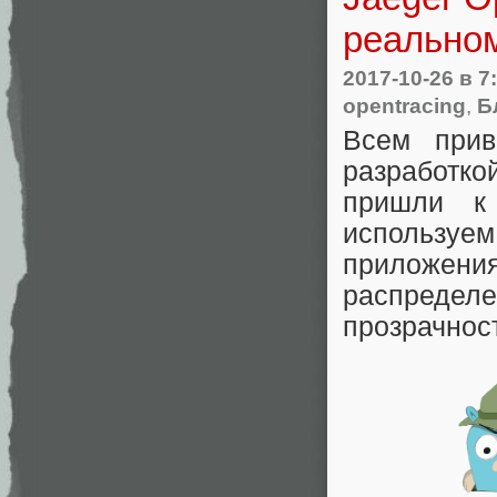
реальном
2017-10-26
в 7
opentracing
,
Б
Всем прив
разработкой
пришли к
используе
приложен
распредел
прозрачнос