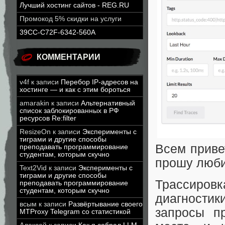
Лучший хостинг сайтов - REG.RU
Промокод 5% скидки на услуги
39CC-C72F-6342-560A
КОММЕНТАРИИ
v4f
к записи
Перебор IP-адресов на
хостинге — и как с этим бороться
amarakin
к записи
Альтернативный
список заблокированных в РФ
ресурсов Re:filter
ResizeOn
к записи
Эксперименты с
тиграми и другие способы
Всем приве
преподавать программирование
студентам, которым скучно
прошу люби
Text2Vid
к записи
Эксперименты с
тиграми и другие способы
Трассировк
преподавать программирование
студентам, которым скучно
диагностик
всым
к записи
Развёртывание своего
запросы пр
MTProxy Telegram со статистикой