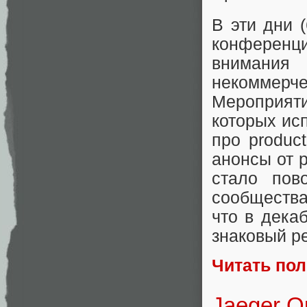
В эти дни 
конференци
внимани
некоммерче
Мероприяти
которых ис
про produc
анонсы от р
стало пов
сообщества
что в дека
знаковый ре
Читать по
Jaeger Op