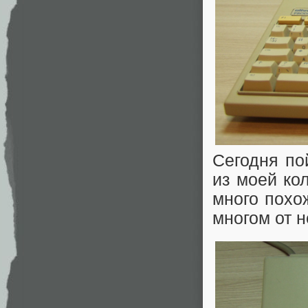
Сегодня по
из моей ко
много похо
многом от н