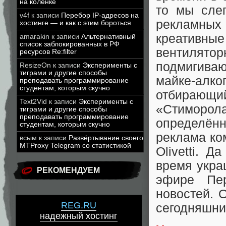
на коленке
то мы сле
v4f
к записи
Перебор IP-адресов на
рекламных 
хостинге — и как с этим бороться
креативны
amarakin
к записи
Альтернативный
список заблокированных в РФ
вентилят
ресурсов Re:filter
подмигива
ResizeOn
к записи
Эксперименты с
тиграми и другие способы
майке-алко
преподавать программирование
студентам, которым скучно
отбирающий
Text2Vid
к записи
Эксперименты с
«Стиморо
тиграми и другие способы
преподавать программирование
определённ
студентам, которым скучно
реклама ко
всым
к записи
Развёртывание своего
MTProxy Telegram со статистикой
Olivetti. Д
время укра
РЕКОМЕНДУЕМ
эфире Пер
новостей. 
REG.RU
сегодняшни
надежный хостинг