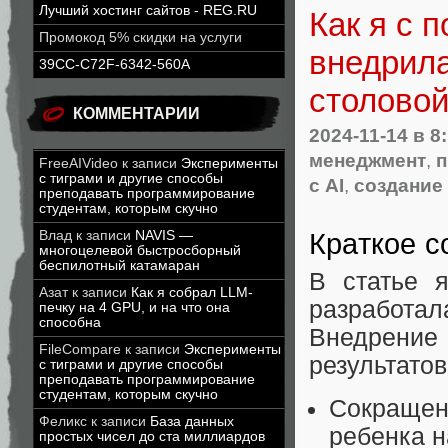
Лучший хостинг сайтов - REG.RU
Как я с 
Промокод 5% скидки на услуги
внедрила
39CC-C72F-6342-560A
столово
КОММЕНТАРИИ
2024-11-14
в 8
менеджмент
,
п
FreeAIVideo
к записи
Эксперименты
с тиграми и другие способы
с AI
,
создание
преподавать программирование
студентам, которым скучно
Влад
к записи
NAVIS —
Краткое 
многоцелевой быстросборный
беспилотный катамаран
В статье 
Азат
к записи
Как я собрал LLM-
разработ
печку на 4 GPU, и на что она
способна
Внедрение
FileCompare
к записи
Эксперименты
результатов
с тиграми и другие способы
преподавать программирование
студентам, которым скучно
Сокраще
Феликс
к записи
База данных
ребенка 
простых чисел до ста миллиардов