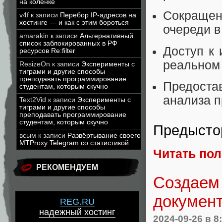
на коленке
Сокраще
v4f
к записи
Перебор IP-адресов на
хостинге — и как с этим бороться
очереди в
amarakin
к записи
Альтернативный
список заблокированных в РФ
Доступ к
ресурсов Re:filter
реальном
ResizeOn
к записи
Эксперименты с
тиграми и другие способы
преподавать программирование
Предоста
студентам, которым скучно
анализа 
Text2Vid
к записи
Эксперименты с
тиграми и другие способы
преподавать программирование
студентам, которым скучно
Предысто
всым
к записи
Развёртывание своего
MTProxy Telegram со статистикой
Читать по
РЕКОМЕНДУЕМ
Создаем 
докумен
REG.RU
надежный хостинг
2024-09-26
в 8