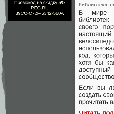
Промокод на скидку 5%
библиотека
,
с
REG.RU
В мире п
39CC-C72F-6342-560A
библиотек
своего по
настоящий
велосипед
использова
код, котор
хотя бы ка
доступный
сообщество
Если вы л
создать св
прочитать 
Читать по