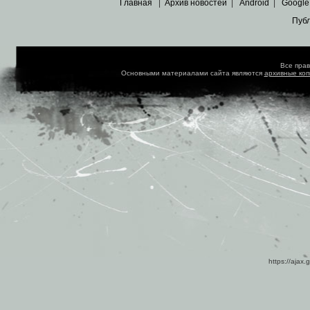
Главная
|
Архив новостей
|
Android
|
Google
Пуб
Все пра
Основными материалами сайта являются
архивные ко
https://ajax.