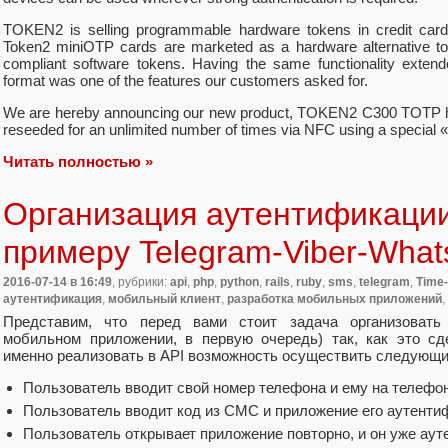
TOKEN2 is selling programmable hardware tokens in credit card
Token2 miniOTP cards are marketed as a hardware alternative to
compliant software tokens. Having the same functionality extend
format was one of the features our customers asked for.
We are hereby announcing our new product, TOKEN2 C300 TOTP har
reseeded for an unlimited number of times via NFC using a special 
Читать полностью »
Организация аутентификаци
примеру Telegram-Viber-Wha
2016-07-14
в 16:49
, рубрики:
api
,
php
,
python
,
rails
,
ruby
,
sms
,
telegram
,
Time
аутентификация
,
мобильный клиент
,
разработка мобильных приложений
,
Представим, что перед вами стоит задача организоват
мобильном приложении, в первую очередь) так, как это сде
именно реализовать в API возможность осуществить следующи
Пользователь вводит свой номер телефона и ему на телефо
Пользователь вводит код из СМС и приложение его аутентиф
Пользователь открывает приложение повторно, и он уже аут