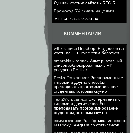
Лучший хостинг сайтов - REG.RU
Промокод 5% скидки на услуги
39CC-C72F-6342-560A
КОММЕНТАРИИ
v4f
к записи
Перебор IP-адресов на
хостинге — и как с этим бороться
amarakin
к записи
Альтернативный
список заблокированных в РФ
ресурсов Re:filter
ResizeOn
к записи
Эксперименты с
тиграми и другие способы
преподавать программирование
студентам, которым скучно
Text2Vid
к записи
Эксперименты с
тиграми и другие способы
преподавать программирование
студентам, которым скучно
всым
к записи
Развёртывание своего
MTProxy Telegram со статистикой