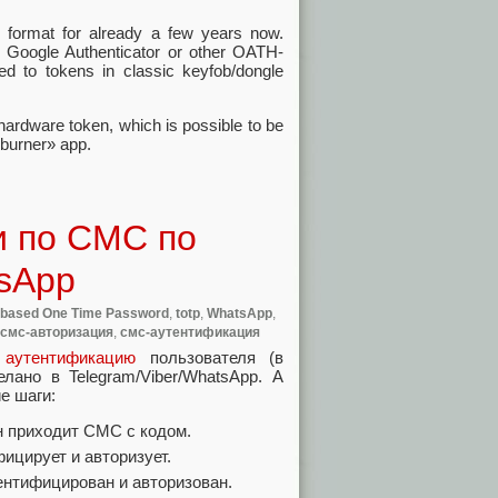
 format for already a few years now.
 Google Authenticator or other OATH-
ed to tokens in classic keyfob/dongle
dware token, which is possible to be
«burner» app.
и по СМС по
tsApp
-based One Time Password
,
totp
,
WhatsApp
,
смс-авторизация
,
смс-аутентификация
ь
аутентификацию
пользователя (в
лано в Telegram/Viber/WhatsApp. А
е шаги:
н приходит СМС с кодом.
ицирует и авторизует.
ентифицирован и авторизован.