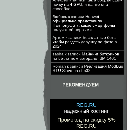
Алексей
к записи
Как я собрал LLM-
печку на 4 GPU, и на что она
способна
Любовь
к записи
Huawei
официально представила
HarmonyOS 7: какие смартфоны
получат её первыми
Артем
к записи
Бесплатные боты,
чтобы раздеть девушку по фото в
2024
sasha
к записи
Майнинг биткоинов
на 55-летнем ветеране IBM 1401
Roman
к записи
Реализация ModBus
RTU Slave на stm32
РЕКОМЕНДУЕМ
REG.RU
надежный хостинг
Промокод на скидку 5%
REG.RU