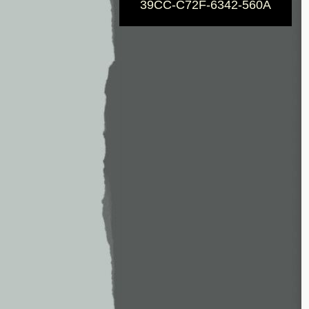
39CC-C72F-6342-560A