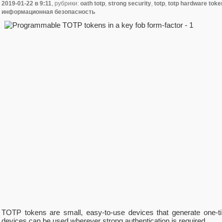
2019-01-22
в 9:11
, рубрики:
oath totp
,
strong security
,
totp
,
totp hardware toke
информационная безопасность
TOTP tokens are small, easy-to-use devices that generate one-
devices can be used wherever strong authentication is required.