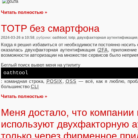
Читать полностью »
TOTP без смартфона
2024-03-26
в 10:58
, рубрики:
oathtool
,
totp
,
двухфакторная аутентификация
Когда я решил избавиться от необходимости постоянно носить 
оказалась двухфакторная аутентификация (
2FA
, приложение 
возможности авторизации на множестве сервисов было неприе
Беглый поиск вывел меня на утилиту
oathtool
: командная строка,
POSIX
,
OSS
— всё, как я люблю, пробл
большинство
CLI
Читать полностью »
Меня достало, что компании
используют двухфакторную 
только через фирменное пр