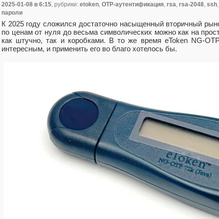
2025-01-08
в 6:15
, рубрики:
etoken
,
OTP-аутентификация
,
rsa
,
rsa-2048
,
ssh
пароли
К 2025 году сложился достаточно насыщенный вторичный рыно
по ценам от нуля до весьма символических можно как на просто
как штучно, так и коробками. В то же время eToken NG-OT
интересным, и применить его во благо хотелось бы.