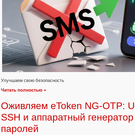
Улучшаем свою безопасность
Читать полностью »
Оживляем eToken NG-OTP: U
SSH и аппаратный генератор
паролей