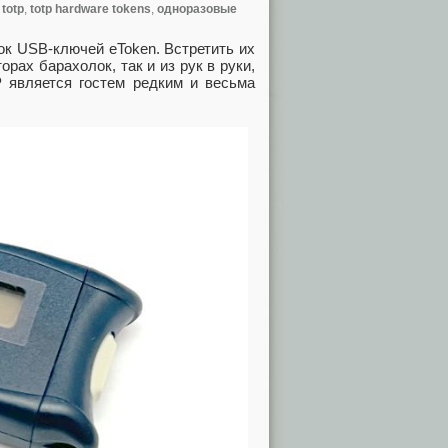
,
totp
,
totp hardware tokens
,
одноразовые
к USB-ключей eToken. Встретить их
рах барахолок, так и из рук в руки,
P является гостем редким и весьма