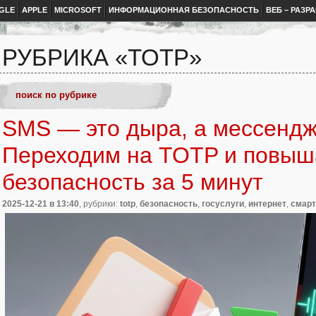
GLE
APPLE
MICROSOFT
ИНФОРМАЦИОННАЯ БЕЗОПАСНОСТЬ
ВЕБ – РАЗР
РУБРИКА «TOTP»
SMS — это дыра, а мессенд
Переходим на TOTP и повы
безопасность за 5 минут
2025-12-21
в 13:40
, рубрики:
totp
,
безопасность
,
госуслуги
,
интернет
,
смар