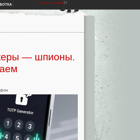
Select Language
▼
АБОТКА
жеры — шпионы.
шаем
тфон