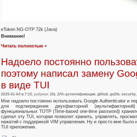
eToken NG-OTP 72k (Java)
Внимание!
Читать полностью »
Надоело постоянно пользова
поэтому написал замену Googl
в виде TUI
2025-01-04
в 7:15
, рубрики:
2fa
,
2FA-аутентификация
,
github
,
go2fa
,
security
Мне надоело постоянно использовать Google Authenticator и 
для подтверждения двухфакторной (мультифакторной
функциональных TOTP (Time-based one-time password) хранил
сделал эту TUI, которая позволит хранить, управлять, просма
нажатий с поддержкой VIM управления. Ну и просто мне было и
TUI приложения.