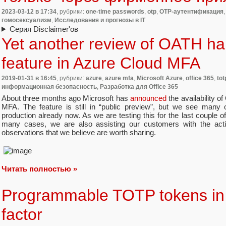
2023-03-12
в 17:34
, рубрики:
one-time passwords
,
otp
,
OTP-аутентификация
гомосексуализм
,
Исследования и прогнозы в IT
Серия Disclaimer'ов
Yet another review of OATH h
feature in Azure Cloud MFA
2019-01-31
в 16:45
, рубрики:
azure
,
azure mfa
,
Microsoft Azure
,
office 365
,
tot
информационная безопасность
,
Разработка для Office 365
About three months ago Microsoft has
announced
the availability 
MFA. The feature is still in “public preview”, but we see many 
production already now. As we are testing this for the last couple o
many cases, we are also assisting our customers with the acti
observations that we believe are worth sharing.
Читать полностью »
Programmable TOTP tokens in 
factor