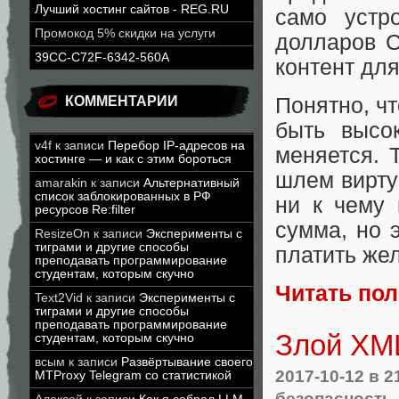
Лучший хостинг сайтов - REG.RU
само устр
Промокод 5% скидки на услуги
долларов С
39CC-C72F-6342-560A
контент для
Понятно, ч
КОММЕНТАРИИ
быть высо
v4f
к записи
Перебор IP-адресов на
меняется. 
хостинге — и как с этим бороться
шлем вирту
amarakin
к записи
Альтернативный
список заблокированных в РФ
ни к чему 
ресурсов Re:filter
сумма, но 
ResizeOn
к записи
Эксперименты с
тиграми и другие способы
платить жел
преподавать программирование
студентам, которым скучно
Читать по
Text2Vid
к записи
Эксперименты с
тиграми и другие способы
преподавать программирование
Злой XML
студентам, которым скучно
всым
к записи
Развёртывание своего
2017-10-12
в 2
MTProxy Telegram со статистикой
безопасность