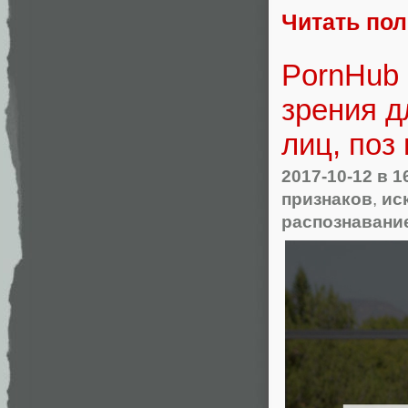
Читать по
PornHub 
зрения д
лиц, поз
2017-10-12
в 1
признаков
,
ис
распознавани