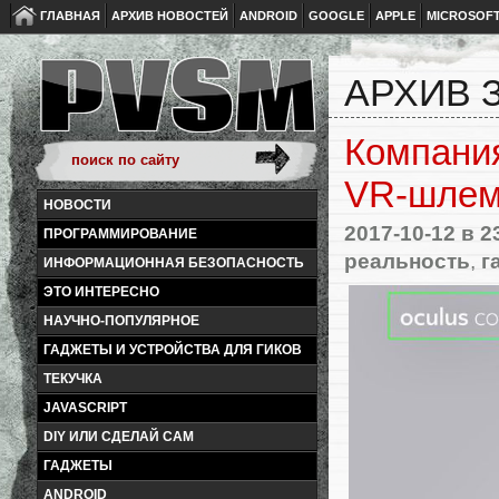
ГЛАВНАЯ
АРХИВ НОВОСТЕЙ
ANDROID
GOOGLE
APPLE
MICROSOF
АРХИВ З
Компани
VR-шлем
НОВОСТИ
2017-10-12
в 2
ПРОГРАММИРОВАНИЕ
реальность
,
г
ИНФОРМАЦИОННАЯ БЕЗОПАСНОСТЬ
ЭТО ИНТЕРЕСНО
НАУЧНО-ПОПУЛЯРНОЕ
ГАДЖЕТЫ И УСТРОЙСТВА ДЛЯ ГИКОВ
ТЕКУЧКА
JAVASCRIPT
DIY ИЛИ СДЕЛАЙ САМ
ГАДЖЕТЫ
ANDROID