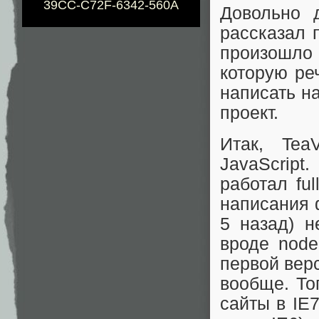
39CC-C72F-6342-560A
Довольно 
рассказал 
произошло
которую ре
написать н
проект.
Итак, Te
JavaScrip
работал fu
написания 
5 назад) 
вроде node.
первой верс
вообще. То
сайты в IE7