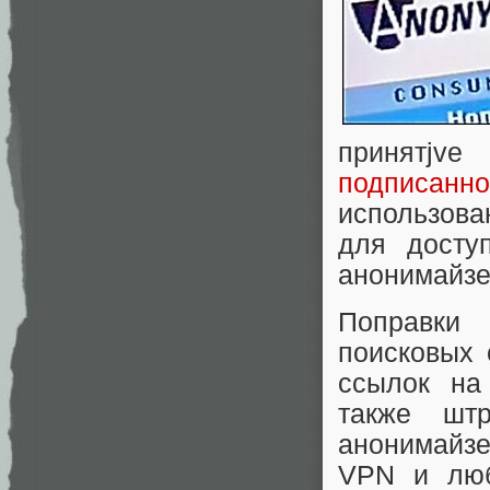
принятjv
подписан
использова
для досту
анонимайзе
Поправки
поисковых 
ссылок на
также шт
анонимайзе
VPN и люб