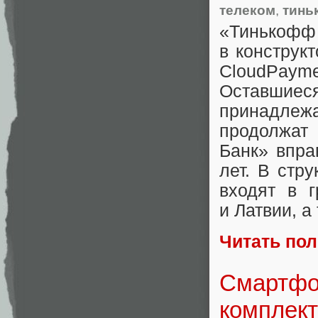
телеком
,
тинь
«
Тинькофф
в конструк
CloudPay
Оставши
принадлеж
продолжат
Банк» впра
лет. В стр
входят в г
и Латвии
,
а
Читать по
Смартфон
комплект