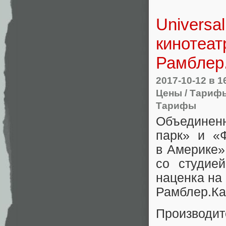
Universal
кинотеат
Рамблер
2017-10-12
в 1
Цены / Тариф
Тарифы
Объединен
парк» и «
в Америке»
со студией
наценка на
Рамблер.Ка
Производит