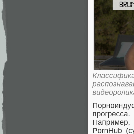
Классиф
распознав
видеоролик
Порноиндус
прогресса
Например,
PornHub (с