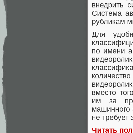
внедрить 
Система ав
рубликам м
Для удобн
классифици
по имени а
видеорол
классифи
количест
видеороли
вместо тог
им за пр
машинного з
не требует 
Читать по