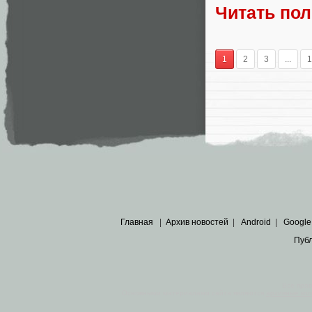
Читать по
1
2
3
...
1
Главная
|
Архив новостей
|
Android
|
Google
Пуб
Все пра
Основными материалами сайта являются
архивные ко