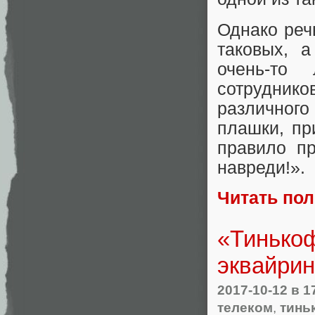
Однако реч
таковых, а
очень-то
сотрудник
различног
плашки, пр
правило п
навреди!».
Читать по
«Тинькоф
эквайрин
2017-10-12
в 1
телеком
,
тинь