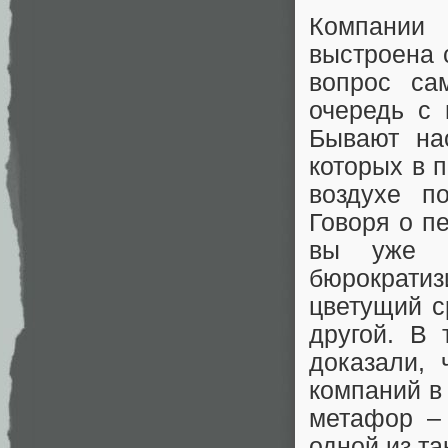
Компании 
выстроена 
вопрос са
очередь с 
Бывают нао
которых в 
воздухе п
Говоря о п
вы уже п
бюрократи
цветущий с
другой. В
доказали, 
компаний в 
метафор – 
одной из та