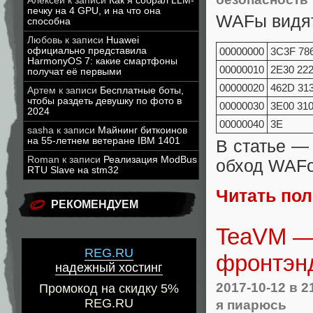
Алексей
к записи
Как я собрал LLM-
печку на 4 GPU, и на что она
WAFы видят
способна
Любовь
к записи
Huawei
официально представила
00000000
3C3F 78
HarmonyOS 7: какие смартфоны
00000010
2E30 222
получат её первыми
00000020
462D 313
Артем
к записи
Бесплатные боты,
чтобы раздеть девушку по фото в
00000030
3E00 310
2024
00000040
3E
sasha
к записи
Майнинг биткоинов
на 55-летнем ветеране IBM 1401
В статье —
Roman
к записи
Реализация ModBus
обход WAFо
RTU Slave на stm32
Читать по
РЕКОМЕНДУЕМ
TeaVM — 
REG.RU
фронтэнда
надежный хостинг
2017-10-12
в 2
Промокод на скидку 5%
REG.RU
я пиарюсь