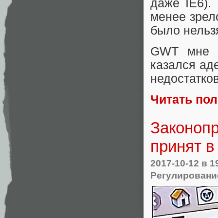
даже IE6).
менее зрело
было нельз
GWT мне н
казался ад
недостатко
Читать по
Законопр
принят в
2017-10-12
в 1
Регулирование