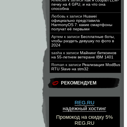
Алексей
к записи
Как я собрал LLM-
печку на 4 GPU, и на что она
способна
Любовь
к записи
Huawei
официально представила
HarmonyOS 7: какие смартфоны
получат её первыми
Артем
к записи
Бесплатные боты,
чтобы раздеть девушку по фото в
2024
sasha
к записи
Майнинг биткоинов
на 55-летнем ветеране IBM 1401
Roman
к записи
Реализация ModBus
RTU Slave на stm32
РЕКОМЕНДУЕМ
REG.RU
надежный хостинг
Промокод на скидку 5%
REG.RU