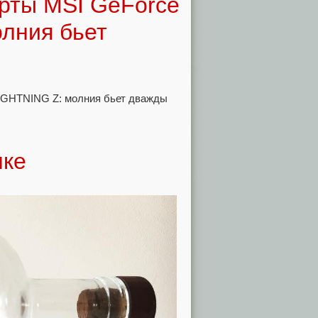
арты MSI GeForce
олния бьет
лке