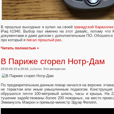
В прошлые выходные я купил на своей
гранадской барахолке
iPaq h1940. Выбор пал именно на этот девайс, потому что
документами и даже диском с дополнительным ПО. Обошелся на
про который я
писал прошлый раз
.
Читать полностью »
В Париже сгорел Нотр-Дам
2019-04-15
в 20:02
, рубрики:
Это интересно
По предварительным данным пожар начался на верхних этажах
не терактом или иным умышленным поджогом. Конструкция 
обрушился почти 100-метровый шпиль, часы и крыша. На 22
тушении задействованы более 200 пожарных, на место прои
Эммануэль Макрон и премьер-министр Эдуар Филипп.