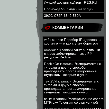
Лучший хостинг сайтов - REG.RU
Промокод 5% скидки на услуги
39CC-C72F-6342-560A
КОММЕНТАРИИ
v4f
к записи
Перебор IP-адресов на
хостинге — и как с этим бороться
amarakin
к записи
Альтернативный
список заблокированных в РФ
ресурсов Re:filter
ResizeOn
к записи
Эксперименты с
тиграми и другие способы
преподавать программирование
студентам, которым скучно
Text2Vid
к записи
Эксперименты с
тиграми и другие способы
преподавать программирование
студентам, которым скучно
всым
к записи
Развёртывание своего
MTProxy Telegram со статистикой