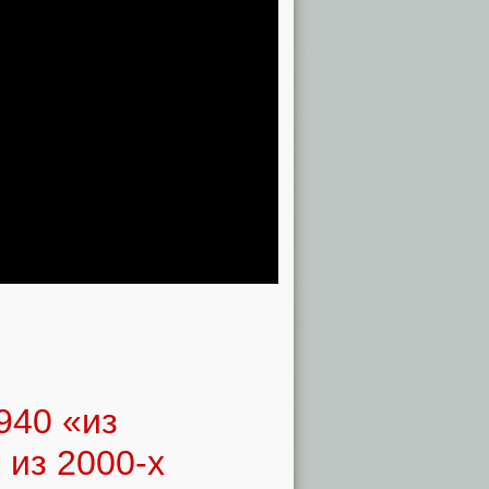
940 «из
 из 2000-х