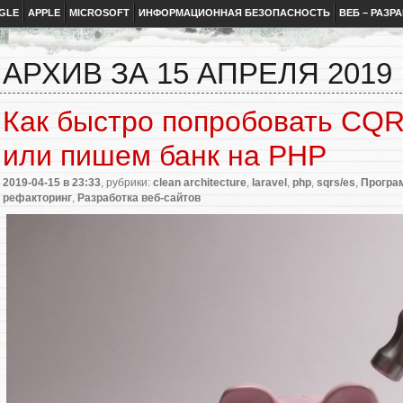
GLE
APPLE
MICROSOFT
ИНФОРМАЦИОННАЯ БЕЗОПАСНОСТЬ
ВЕБ – РАЗР
АРХИВ ЗА 15 АПРЕЛЯ 2019
Как быстро попробовать CQR
или пишем банк на PHP
2019-04-15
в 23:33
, рубрики:
clean architecture
,
laravel
,
php
,
sqrs/es
,
Програ
рефакторинг
,
Разработка веб-сайтов