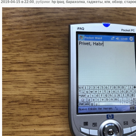
2019-04-15
в 22:00
, рубрики:
hp ipaq
,
барахолка
,
гаджеты
,
кпк
,
обзор
,
старо