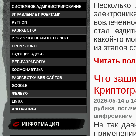
Несколько 
СИСТЕМНОЕ АДМИНИСТРИРОВАНИЕ
электроник
УПРАВЛЕНИЕ ПРОЕКТАМИ
вовлеченно
PYTHON
стал ездит
РАЗРАБОТКА
какой-то м
ИСКУССТВЕННЫЙ ИНТЕЛЛЕКТ
из этапов 
OPEN SOURCE
БУДУЩЕЕ ЗДЕСЬ
Читать по
ВЕБ-РАЗРАБОТКА
КОСМОНАВТИКА
Что заши
РАЗРАБОТКА ВЕБ-САЙТОВ
GOOGLE
Криптог
ЖЕЛЕЗО
2026-05-14
в 1
LINUX
рубика
,
логич
АЛГОРИТМЫ
шифрование
Не так дав
ИНФОРМАЦИЯ
применени