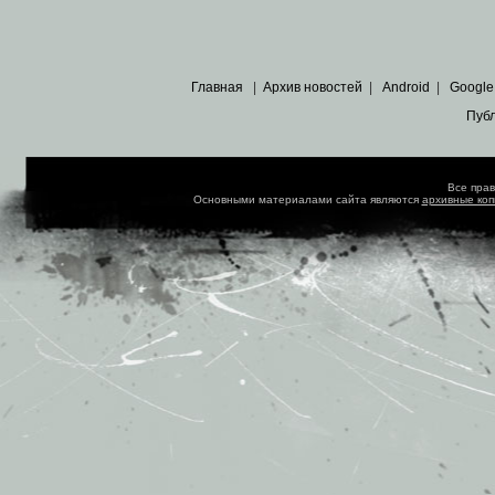
Главная
|
Архив новостей
|
Android
|
Google
Пуб
Все пра
Основными материалами сайта являются
архивные ко