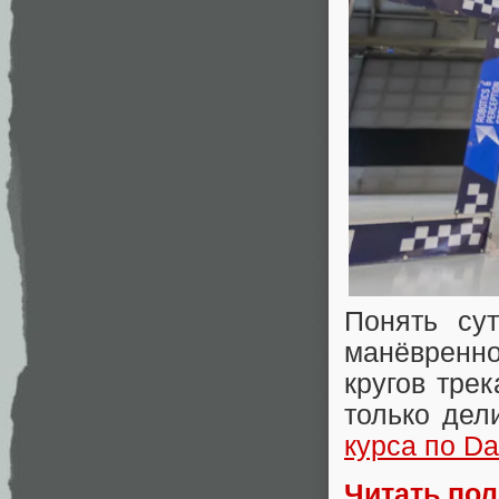
Понять су
манёвренно
кругов тре
только дел
курса по Da
Читать по