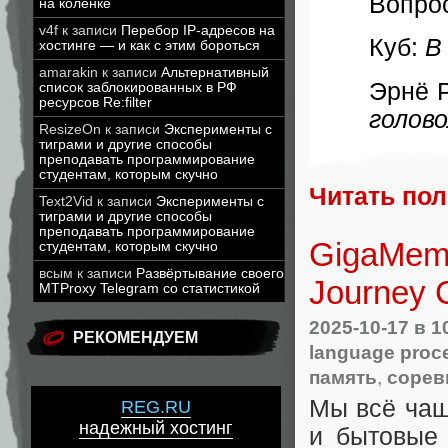
Вопро
на коленке
v4f
к записи
Перебор IP-адресов на
Куб:
В
хостинге — и как с этим бороться
amarakin
к записи
Альтернативный
Эрнё 
список заблокированных в РФ
ресурсов Re:filter
голов
ResizeOn
к записи
Эксперименты с
тиграми и другие способы
преподавать программирование
студентам, которым скучно
Читать по
Text2Vid
к записи
Эксперименты с
тиграми и другие способы
преподавать программирование
GigaMemo
студентам, которым скучно
всым
к записи
Развёртывание своего
Journey 
MTProxy Telegram со статистикой
2025-10-17
в 1
РЕКОМЕНДУЕМ
language proc
память
,
сорев
Мы всё чащ
REG.RU
надежный хостинг
и бытовые 