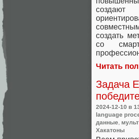
повышенны
создают 
ориентир
совместным
создать ме
со смар
профессион
Читать по
Задача Em
победит
2024-12-10
в 1
language proc
данные
,
муль
Хакатоны