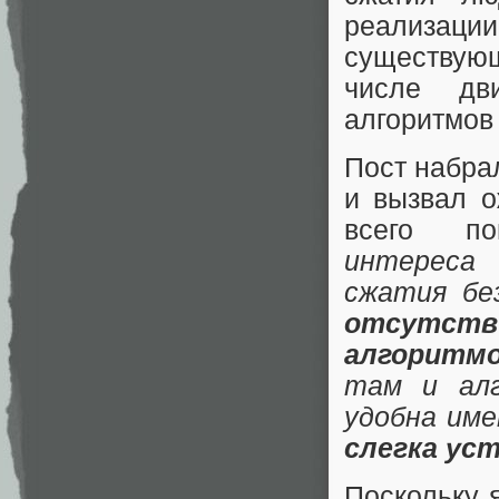
реализац
существую
числе дв
алгоритмов
Пост набра
и вызвал о
всего п
интереса
сжатия бе
отсутств
алгоритм
там и алг
удобна им
слегка уст
Поскольку 