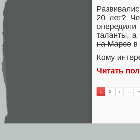
Развивалис
20 лет? Че
опередили
таланты, а
на Марсе
в 
Кому интер
Читать по
1
2
3
...
»