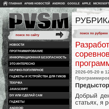
ГЛАВНАЯ
АРХИВ НОВОСТЕЙ
ANDROID
GOOGLE
APPLE
MICROSOF
РУБРИК
Разрабо
НОВОСТИ
ПРОГРАММИРОВАНИЕ
соревно
ИНФОРМАЦИОННАЯ БЕЗОПАСНОСТЬ
програм
ЭТО ИНТЕРЕСНО
НАУЧНО-ПОПУЛЯРНОЕ
2026-05-20
в 1
ГАДЖЕТЫ И УСТРОЙСТВА ДЛЯ ГИКОВ
Программиро
ТЕКУЧКА
Предысто
JAVASCRIPT
Добрый ден
DIY ИЛИ СДЕЛАЙ САМ
статьях, я 
ГАДЖЕТЫ
ANDROID