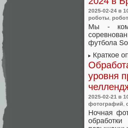
2024 в Б
2025-02-24
в 1
роботы
,
робо
Мы - ко
соревнован
футбола So
Краткое о
Обработа
уровня 
челлендж
2025-02-21
в 1
фотографий
,
Ночная фо
обработки