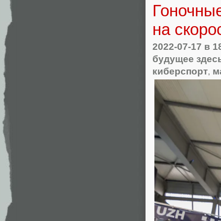
Гоночные
на скоро
2022-07-17
в 1
будущее здес
киберспорт
,
м