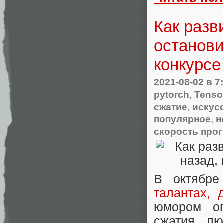
Как разв
останови
конкурсе
2021-08-02
в 7
pytorch
,
Tenso
сжатие
,
искус
популярное
,
н
скорость про
В октябре
талантах, 
юмором оп
сжатия лю