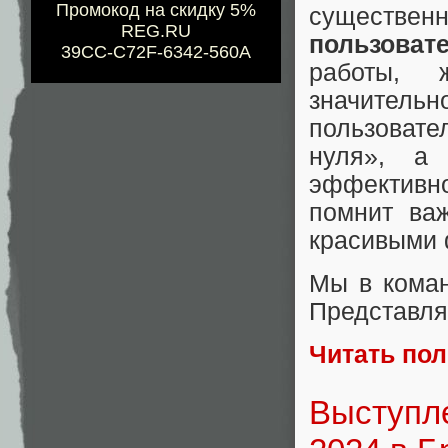
Промокод на скидку 5%
существ
REG.RU
пользоват
39CC-C72F-6342-560A
работы, 
значитель
пользовате
нуля», а 
эффективно
помнит ва
красивыми 
Мы в коман
Представл
Читать по
Выступле