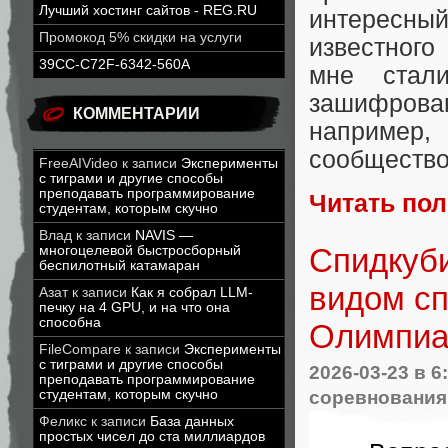
Лучший хостинг сайтов - REG.RU
интересны
Промокод 5% скидки на услуги
известного
39CC-C72F-6342-560A
мне стал
зашифрова
КОММЕНТАРИИ
например, 
сообщество
FreeAIVideo
к записи
Эксперименты
с тиграми и другие способы
преподавать программирование
Читать по
студентам, которым скучно
Влад
к записи
NAVIS —
Cпидкуб
многоцелевой быстросборный
беспилотный катамаран
видом сп
Азат
к записи
Как я собрал LLM-
печку на 4 GPU, и на что она
способна
Олимпиа
FileCompare
к записи
Эксперименты
с тиграми и другие способы
2026-03-23
в 6
преподавать программирование
соревнования
студентам, которым скучно
Феликс
к записи
База данных
простых чисел до ста миллиардов