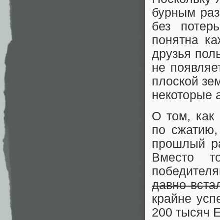
бурным раз
без потер
понятна ка
друзья поль
не появляе
плоской зем
некоторые а
О том, как
по сжатию,
прошлый ра
Вместо т
победител
давно вста
крайне усп
200 тысяч 