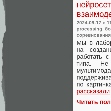
нейросе
взаимоде
2024-09-17
в 1
processing
,
бо
соревнования
Мы в лабор
на создан
работать 
типа. Не
мультимо
поддержива
по картинк
рассказали
Читать по