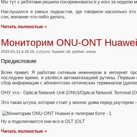
Мы тут с ребятами решили посоревноваться у кого за неделю м
Наслушался я умных подкастов, где говорили насколько это 
сон, желание что-либо делать.
Читать полностью »
Мониторим ONU-ONT Huawei 
2025-01-12
в 16:16
, рубрики:
huawei
,
olt
,
python
,
snmp
Предисловие
Всем привет. Я работаю сетевым инженером в интернет про
последнее время, я увлёкся автоматизацией рутины. Первым 
сбор информации с абонентских оптических терминалов (дале
ОНУ это - Optical Network Unit (ONU)/Optical Network Terminal (
Это такая штука, которая стоит у многих дома перед роутером :-
Ну а подключаются они все в OLT (
OLT
Читать полностью »