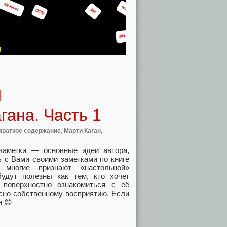
d
гана. Часть 1
краткое содержание
,
Марти Каган
,
 заметки — основные идеи автора,
ь с Вами своими заметками по книге
многие признают «настольной»
будут полезны как тем, кто хочет
 поверхностно ознакомиться с её
сно собственному восприятию. Если
и 😊