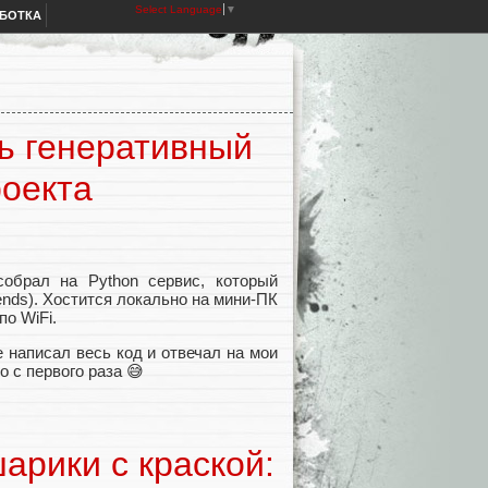
Select Language
▼
АБОТКА
ть генеративный
роекта
обрал на Python сервис, который
nds). Хостится локально на мини-ПК
по WiFi.
е написал весь код и отвечал на мои
 с первого раза 😅
арики с краской: