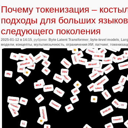
Почему токенизация – косты
подходы для больших языко
следующего поколения
2025-01-12
в 14:15
, рубрики:
Byte Latent Transformer
,
byte-level models
,
Lar
модели
,
концепты
,
мультиязычность
,
ограничения ИИ
,
патчинг
,
токенизац