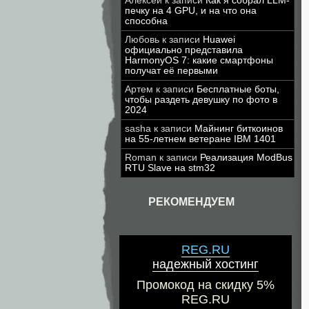
Алексей
к записи
Как я собрал LLM-
печку на 4 GPU, и на что она
способна
Любовь
к записи
Huawei
официально представила
HarmonyOS 7: какие смартфоны
получат её первыми
Артем
к записи
Бесплатные боты,
чтобы раздеть девушку по фото в
2024
sasha
к записи
Майнинг биткоинов
на 55-летнем ветеране IBM 1401
Roman
к записи
Реализация ModBus
RTU Slave на stm32
РЕКОМЕНДУЕМ
REG.RU
надежный хостинг
Промокод на скидку 5%
REG.RU