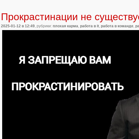
Прокрастинации не существу
2025-01-12
в 12:49
, рубрики:
плохая карма
,
работа в it
,
работа в команде
,
р