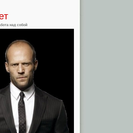
ет
абота над собой