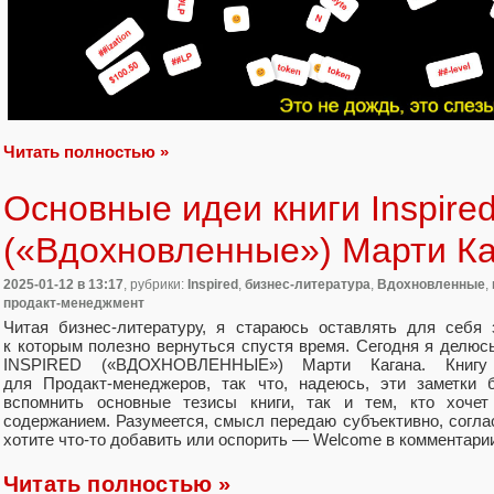
Читать полностью »
Основные идеи книги Inspire
(«Вдохновленные») Марти Ка
2025-01-12
в 13:17
, рубрики:
Inspired
,
бизнес-литература
,
Вдохновленные
,
продакт-менеджмент
Читая бизнес‑литературу, я стараюсь оставлять для себя
к которым полезно вернуться спустя время. Сегодня я делюс
INSPIRED («ВДОХНОВЛЕННЫЕ») Марти Кагана. Книгу 
для Продакт‑менеджеров, так что, надеюсь, эти заметки 
вспомнить основные тезисы книги, так и тем, кто хочет
содержанием. Разумеется, смысл передаю субъективно, согла
хотите что‑то добавить или оспорить — Welcome в комментари
Читать полностью »