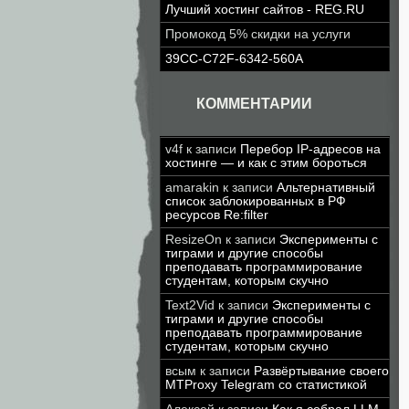
Лучший хостинг сайтов - REG.RU
Промокод 5% скидки на услуги
39CC-C72F-6342-560A
КОММЕНТАРИИ
v4f
к записи
Перебор IP-адресов на
хостинге — и как с этим бороться
amarakin
к записи
Альтернативный
список заблокированных в РФ
ресурсов Re:filter
ResizeOn
к записи
Эксперименты с
тиграми и другие способы
преподавать программирование
студентам, которым скучно
Text2Vid
к записи
Эксперименты с
тиграми и другие способы
преподавать программирование
студентам, которым скучно
всым
к записи
Развёртывание своего
MTProxy Telegram со статистикой