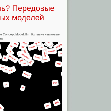
ль? Передовые
вых моделей
ge Concept Model
,
llm
,
большие языковые
ия