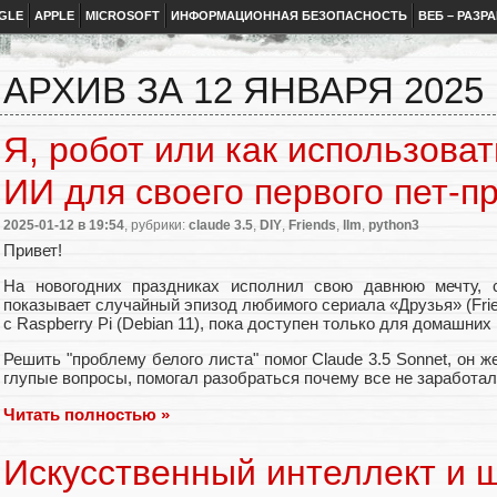
GLE
APPLE
MICROSOFT
ИНФОРМАЦИОННАЯ БЕЗОПАСНОСТЬ
ВЕБ – РАЗР
АРХИВ ЗА 12 ЯНВАРЯ 2025
Я, робот или как использова
ИИ для своего первого пет-п
2025-01-12
в 19:54
, рубрики:
claude 3.5
,
DIY
,
Friends
,
llm
,
python3
Привет!
На новогодних праздниках исполнил свою давнюю мечту, с
показывает случайный эпизод любимого сериала «Друзья» (Frie
с Raspberry Pi (Debian 11), пока доступен только для домашних 
Решить "проблему белого листа" помог Claude 3.5 Sonnet, он ж
глупые вопросы, помогал разобраться почему все не заработало
Читать полностью »
Искусственный интеллект и ш