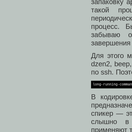
запаковку а
такой про
периодичес
процесс. Б
забываю 
завершения 
Для этого м
dzen2, beep
по ssh. Поэт
long-running-comman
В кодировк
предназнач
спикер — эт
слышно в 
применяют та