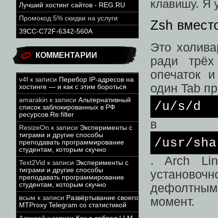
клавишу. Я 
Лучший хостинг сайтов - REG.RU
Промокод 5% скидки на услуги
Zsh вмест
39CC-C72F-6342-560A
Это холива
КОММЕНТАРИИ
ради трёх
опечаток и
v4f
к записи
Перебор IP-адресов на
один Tab п
хостинге — и как с этим бороться
amarakin
к записи
Альтернативный
/u/
s/d
список заблокированных в РФ
ресурсов Re:filter
в
ResizeOn
к записи
Эксперименты с
тиграми и другие способы
/usr/
sha
преподавать программирование
студентам, которым скучно
. Arch L
Text2Vid
к записи
Эксперименты с
тиграми и другие способы
установочн
преподавать программирование
студентам, которым скучно
дефолтным
всым
к записи
Развёртывание своего
момент.
MTProxy Telegram со статистикой