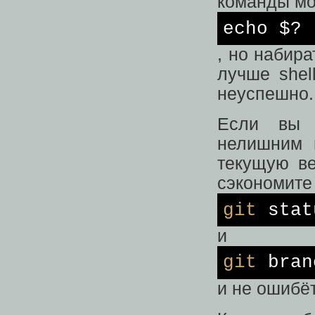
команды мо
echo
$?
, но набира
лучше shel
неуспешно.
Если вы р
нелишним в
текущую ве
сэкономите
git
stat
и
git
bran
и не ошибёт