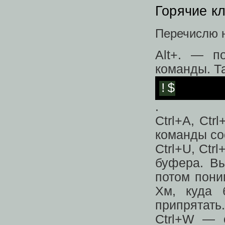
Горячие к
Перечислю 
Alt+. — п
команды. Т
!$
.
Ctrl+A, Ct
команды со
Ctrl+U, Ctr
буфера. Вы
потом пони
Хм, куда 
припрятать.
Ctrl+W — 