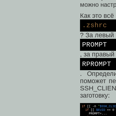
можно настр
Как это всё
.zshrc
? За левый
PRO
MPT
, за правы
RPRO
MPT
. Определ
поможет пе
SSH_CLIE
заготовку:
if
 [[ -n 
"
$SSH_CLIE
if
 [[ 
$EUID
 == 0 
    PROMPT=...
