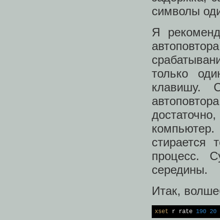
символы оди
Я рекоменд
автоповтор
срабатыван
только од
клавишу. 
автоповтор
достаточно
компьютер
стирается 
процесс. С
середины.
Итак, волше
xset
 r rate 
190
20