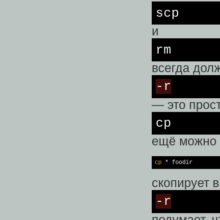
scp
и
rm
всегда дол
-r
— это прост
cp
ещё можно 
cp
 * foodir
скопирует в
-r
подумает, ч