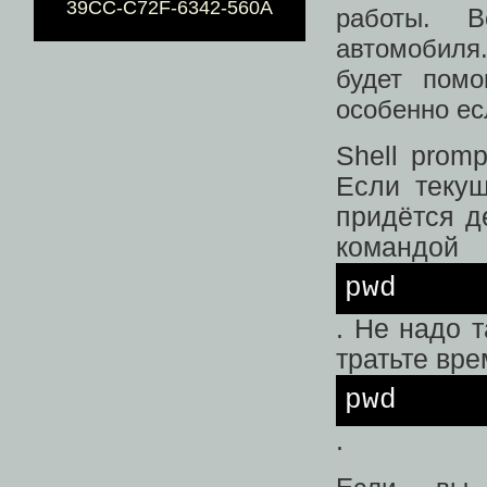
39CC-C72F-6342-560A
работы. В
автомобиля.
будет помо
особенно ес
Shell prom
Если текущ
придётся д
командой
pwd
. Не надо 
тратьте вр
pwd
.