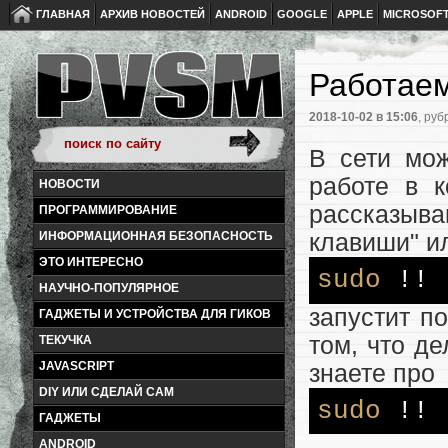
ГЛАВНАЯ
АРХИВ НОВОСТЕЙ
ANDROID
GOOGLE
APPLE
MICROSOF
Работаем
2018-10-02
в 15:06
, руб
В сети мож
работе в к
НОВОСТИ
рассказыв
ПРОГРАММИРОВАНИЕ
клавиши" ил
ИНФОРМАЦИОННАЯ БЕЗОПАСНОСТЬ
ЭТО ИНТЕРЕСНО
sudo
!!
НАУЧНО-ПОПУЛЯРНОЕ
запустит п
ГАДЖЕТЫ И УСТРОЙСТВА ДЛЯ ГИКОВ
том, что д
ТЕКУЧКА
JAVASCRIPT
знаете про
DIY ИЛИ СДЕЛАЙ САМ
sudo
!!
ГАДЖЕТЫ
.
ANDROID