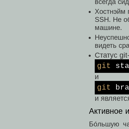
всегда си
Хостнэйм 
SSH. Не об
машине.
Неуспешно
видеть сра
Статус gi
git
sta
и
git
bra
и являетс
Активное 
Бо́льшую ч