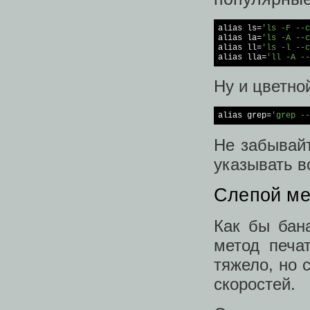
alias
 ls=
'ls -F --c
alias
 la=
'ls -A --c
alias
 ll=
'ls -l --c
alias
 lla=
'll -A --
Ну и цветно
alias
 grep=
'grep --
Не забывайт
указывать в
Слепой ме
Как бы бан
метод печа
тяжело, но 
скоростей.