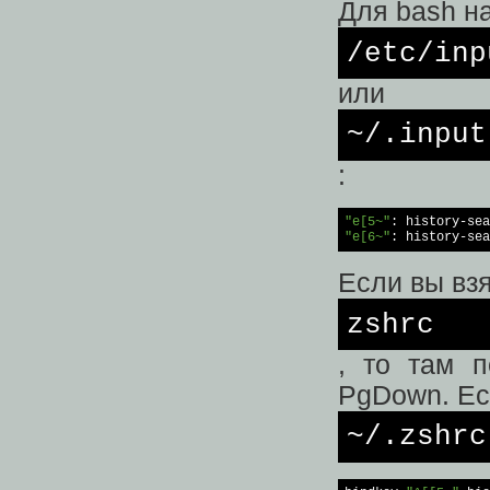
Для bash на
/etc/
inp
или
~/.input
:
"e[5~"
: 
history
"e[6~"
: 
history
-sea
Если вы вз
zshrc
, то там 
PgDown. Есл
~/.zshrc