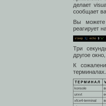
делает visu
сообщает ва
Вы можете
реагирует на
sleep
3
; 
echo
 $
'a'
Три секунд
другое окно
К сожалени
терминалах.
ТЕРМИНАЛ
konsole
в
urxvt
е
xfce4-terminal
в