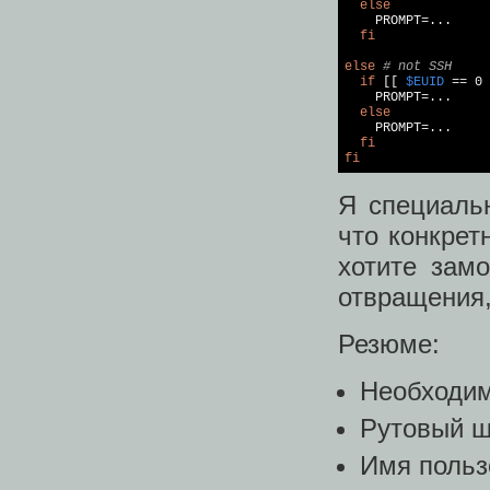
else
    PROMPT=...

fi
else
# not SSH
if
 [[ 
$EUID
 == 0 
    PROMPT=...

else
    PROMPT=...

fi
fi
Я специальн
что конкрет
хотите зам
отвращения,
Резюме:
Необходим
Рутовый ш
Имя польз