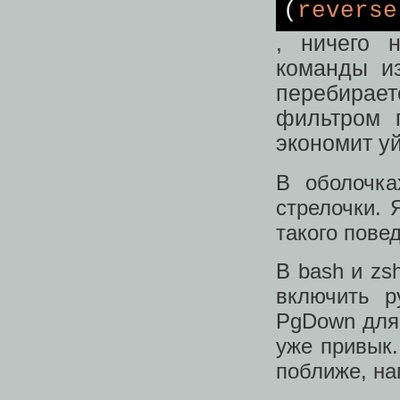
(
reverse
, ничего 
команды из
перебира
фильтром 
экономит у
В оболочка
стрелочки. 
такого пове
В bash и zs
включить р
PgDown для 
уже привык.
поближе, нап