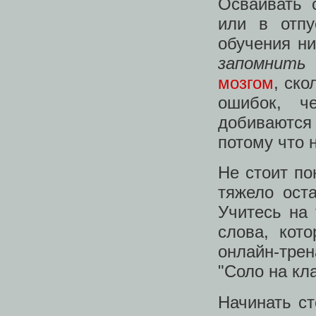
Осваивать 
или в отпу
обучения н
запомнить
г
мозгом
, ск
ошибок, ч
добиваются 
потому что 
Не стоит по
тяжело ост
Учитесь на 
слова, кот
онлайн-тре
"Соло на кл
Начинать ст