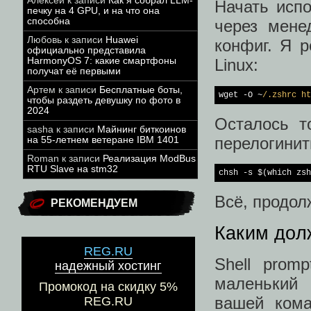
Алексей
к записи
Как я собрал LLM-
Начать испо
печку на 4 GPU, и на что она
способна
через мене
Любовь
к записи
Huawei
конфиг. Я р
официально представила
HarmonyOS 7: какие смартфоны
Linux:
получат её первыми
Артем
к записи
Бесплатные боты,
wget -O ~
/.zshrc ht
чтобы раздеть девушку по фото в
2024
Осталось т
sasha
к записи
Майнинг биткоинов
перелогинит
на 55-летнем ветеране IBM 1401
Roman
к записи
Реализация ModBus
RTU Slave на stm32
chsh 
-s
 $(
which
 zsh
Всё, продол
РЕКОМЕНДУЕМ
Каким долж
REG.RU
Shell prom
надежный хостинг
маленький 
Промокод на скидку 5%
вашей кома
REG.RU