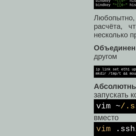
bindkey
"^[[5~"
his
bindkey
"^[[6~"
his
Любопытно,
расчёта, ч
несколько п
Объединен
другом
ip link set eth1 up
mkdir 
/tmp/
t && mou
Абсолютн
запускать к
vim ~
/.s
вместо
vim
.ssh