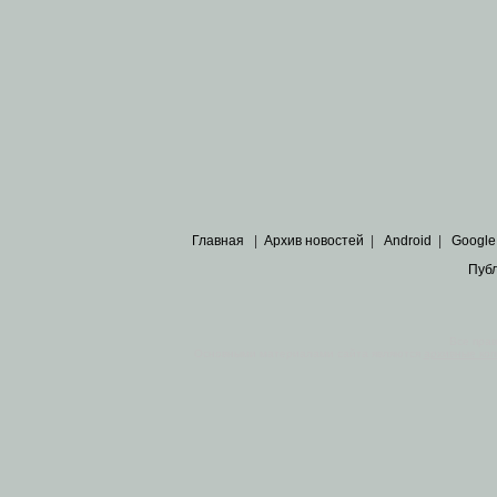
Главная
|
Архив новостей
|
Android
|
Google
Пуб
Все пра
Основными материалами сайта являются
архивные ко