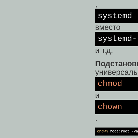
,
systemd
вместо
systemd-
и т.д.
Подстановк
универсаль
chmod
и
chown
.
chown
 root:root /va