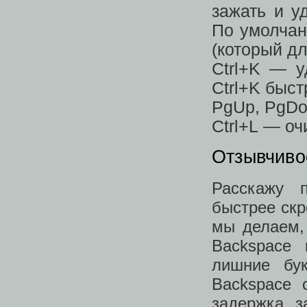
зажать и у
По умолчан
(который дл
Ctrl+K — у
Ctrl+K быс
PgUp, PgDo
Ctrl+L — оч
Отзывчиво
Расскажу п
быстрее скр
мы делаем,
Backspace 
лишние бу
Backspace 
задержка, з