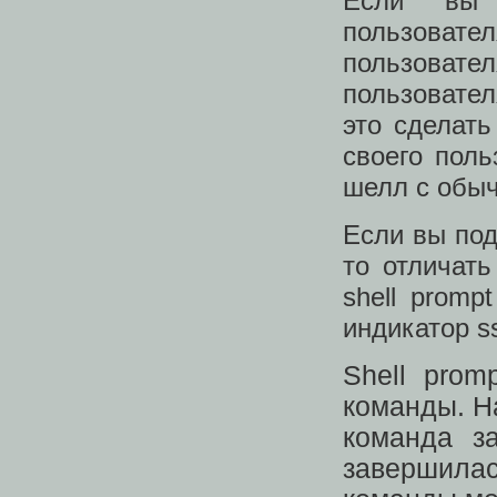
Если вы 
пользоват
пользоват
пользовател
это сделать
своего поль
шелл с обы
Если вы под
то отличать
shell prom
индикатор s
Shell prom
команды. На
команда з
завершил