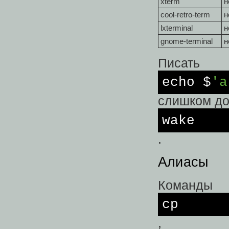
xterm
н
cool-retro-term
н
lxterminal
н
gnome-terminal
н
Писать
echo
$
'a
слишком до
wake
.
Алиасы
Команды
cp
,