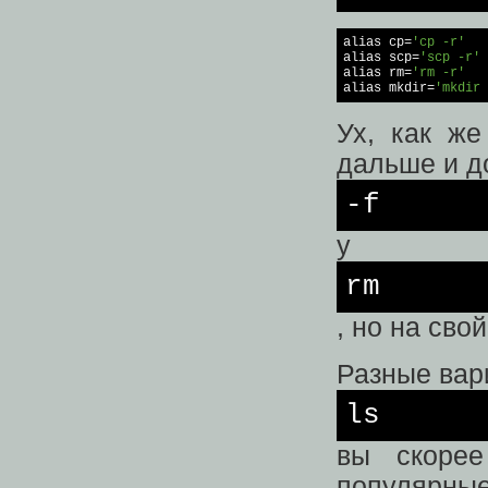
alias
 cp=
'cp -r'
alias
 scp=
'scp -r'
alias
 rm=
'rm -r'
alias
 mkdir=
'mkdir 
Ух, как ж
дальше и д
-f
у
rm
, но на сво
Разные вар
ls
вы скорее
популярные