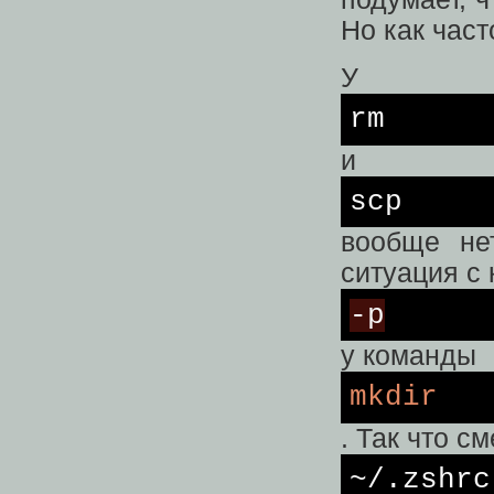
Но как час
У
rm
и
scp
вообще не
ситуация с
-p
у команды
mkdir
. Так что с
~/.zshrc