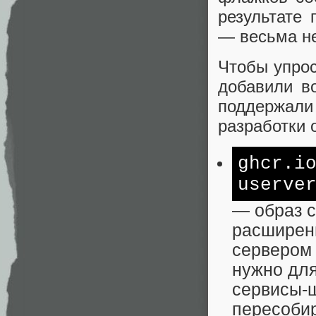
результате 
— весьма не
Чтобы упрос
добавили в
поддержали
разработки 
ghcr.i
userve
— образ 
расширен
сервером 
нужно для
сервисы-ш
пересобир