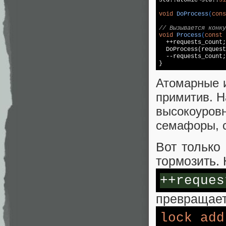
std
::atomic<
std
::
si
void
DoProcess
(
cons
// Вызывается конку
void
Process
(
const
 
  ++requests_count;

  DoProcess(request
  --requests_count;

Атомарные 
примитив. Н
высокоуров
семафоры, c
Вот только
тормозить.
++reques
превращает
lock
add