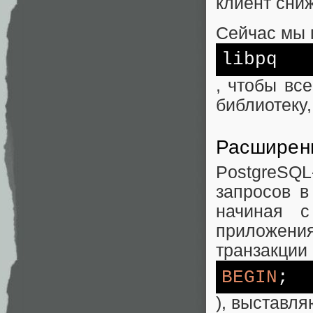
клиент сни
Сейчас мы 
libpq
, чтобы вс
библиотеку
Расширенн
PostgreSQ
запросов в
начиная с
приложени
транзакции 
BEGIN
;
), выставл