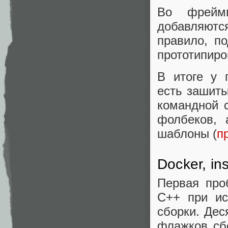
Во фрейм
добавляютс
правило, п
прототипиро
В итоге у 
есть зашиты
командной 
фолбеков, 
шаблоны (
п
Docker, in
Первая про
C++ при ис
сборки. Дес
флажков сб