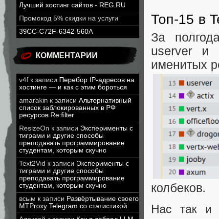
Лучший хостинг сайтов - REG.RU
Топ-15 в 
Промокод 5% скидки на услуги
39CC-C72F-6342-560A
За полгод
userver и
КОММЕНТАРИИ
именитых р
v4f
к записи
Перебор IP-адресов на
хостинге — и как с этим бороться
amarakin
к записи
Альтернативный
список заблокированных в РФ
ресурсов Re:filter
ResizeOn
к записи
Эксперименты с
тиграми и другие способы
преподавать программирование
студентам, которым скучно
Text2Vid
к записи
Эксперименты с
тиграми и другие способы
преподавать программирование
колбеков.
студентам, которым скучно
всым
к записи
Развёртывание своего
Нас так и 
MTProxy Telegram со статистикой