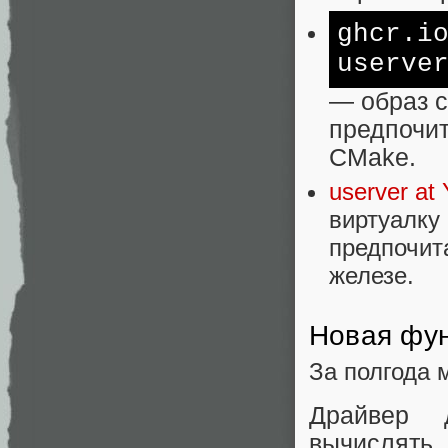
ghcr.i
userve
— образ с
предпочит
CMake.
userver at
виртуалку 
предпочит
железе.
Новая фу
За полгода 
Драйвер 
вычислять