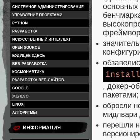
основных 
СИСТЕМНОЕ АДМИНИСТРИРОВАНИЕ
бенчмарк
УПРАВЛЕНИЕ ПРОЕКТАМИ
высокопр
PYTHON
фреймвор
РАЗРАБОТКА
ИСКУССТВЕННЫЙ ИНТЕЛЛЕКТ
значитель
OPEN SOURCE
конфигур
БУДУЩЕЕ ЗДЕСЬ
обзавели
ВЕБ-РАЗРАБОТКА
КОСМОНАВТИКА
instal
РАЗРАБОТКА ВЕБ-САЙТОВ
, докер-о
GOOGLE
пакетами;
ЖЕЛЕЗО
обросли н
LINUX
мидлвари 
АЛГОРИТМЫ
перешли н
ИНФОРМАЦИЯ
версионир