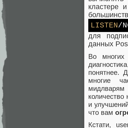
кластере и
большинств
LISTEN
/N
для подпи
данных Pos
Во многих
диагности
понятнее. 
многие ча
мидлварям 
количество 
и улучшени
что вам
огр
Кстати, us