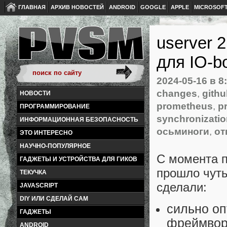
ГЛАВНАЯ
АРХИВ НОВОСТЕЙ
ANDROID
GOOGLE
APPLE
MICROSOF
userver 
для IO-b
2024-05-16
в 8
changes
,
gith
НОВОСТИ
prometheus
,
p
ПРОГРАММИРОВАНИЕ
synchronizati
ИНФОРМАЦИОННАЯ БЕЗОПАСНОСТЬ
осьминоги
,
от
ЭТО ИНТЕРЕСНО
НАУЧНО-ПОПУЛЯРНОЕ
С момента 
ГАДЖЕТЫ И УСТРОЙСТВА ДЛЯ ГИКОВ
прошло чуть
ТЕКУЧКА
сделали:
JAVASCRIPT
DIY ИЛИ СДЕЛАЙ САМ
сильно оп
ГАДЖЕТЫ
фреймвор
ANDROID