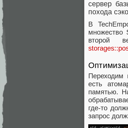
сервер баз
похода сэк
В TechEmpo
множество 
второй в
storages::po
Оптимизац
Переходим 
есть атом
памятью. Н
обрабатыва
где-то дол
запрос долж