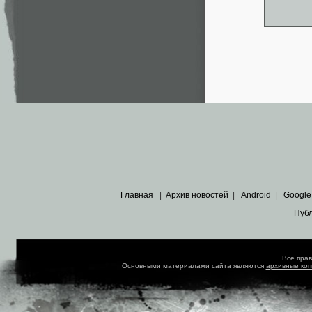
Главная
|
Архив новостей
|
Android
|
Google
Пуб
Все пра
Основными материалами сайта являются
архивные ко