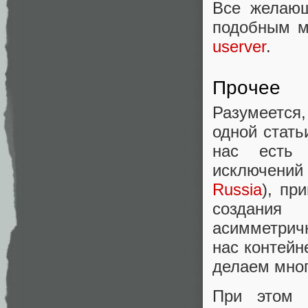
Все желающ
подобным м
userver
.
Прочее
Разумеется
одной стать
нас есть 
исключени
Russia
), пр
создания
асимметрич
нас контейн
делаем мног
При этом 