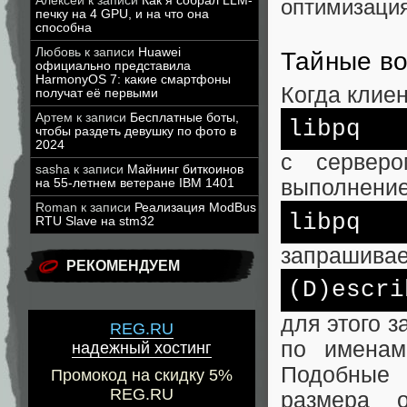
Алексей
к записи
Как я собрал LLM-
оптимизация
печку на 4 GPU, и на что она
способна
Любовь
к записи
Huawei
Тайные во
официально представила
HarmonyOS 7: какие смартфоны
Когда клие
получат её первыми
Артем
к записи
Бесплатные боты,
libpq
чтобы раздеть девушку по фото в
2024
с сервер
sasha
к записи
Майнинг биткоинов
выполнение
на 55-летнем ветеране IBM 1401
Roman
к записи
Реализация ModBus
libpq
RTU Slave на stm32
запрашивае
РЕКОМЕНДУЕМ
(D)escri
для этого з
REG.RU
по именам
надежный хостинг
Подобные
Промокод на скидку 5%
REG.RU
размера о