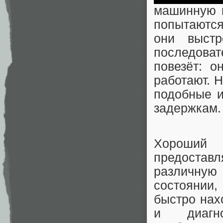
машинную и
попытаются
они выст
последоват
повезёт: о
работают. 
подобные и
задержкам.
Хороший
предоста
различну
состояни
быстро нах
и диагно