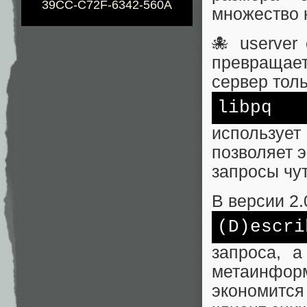
39CC-C72F-6342-560A
множество к
🐙 userver
превращает
сервер толь
libpq
используе
позволяет 
запросы чу
В версии 2
(D)escri
запроса, 
метаинфо
экономитс