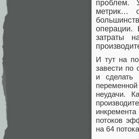
проблем. 
метрик… о
большинст
операции. 
затраты н
производит
И тут на п
завести по
и сделать 
переменно
неудачи. К
производит
инкремента 
потоков эф
на 64 потока