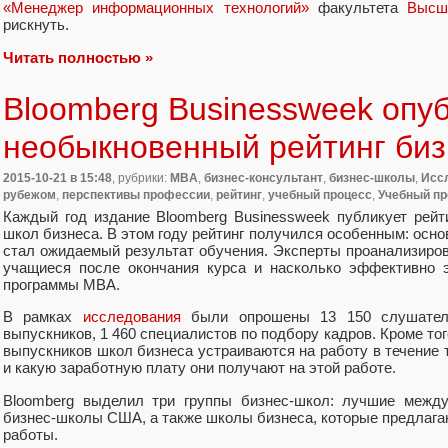
«Менеджер информационных технологий»
факультета
Высш
рискнуть.
Читать полностью »
Bloomberg Businessweek опу
необыкновенный рейтинг биз
2015-10-21
в 15:48
, рубрики:
MBA
,
бизнес-консультант
,
бизнес-школы
,
Иссл
рубежом
,
перспективы профессии
,
рейтинг
,
учебный процесс
,
Учебный про
Каждый год издание Bloomberg Businessweek публикует рей
школ бизнеса. В этом году рейтинг получился особенным: осн
стал ожидаемый результат обучения. Эксперты проанализиров
учащиеся после окончания курса и насколько эффективно 
программы MBA.
В рамках
исследования
были опрошены 13 150 слушателе
выпускников, 1 460 специалистов по подбору кадров. Кроме то
выпускников школ бизнеса устраиваются на работу в течение 
и какую заработную плату они получают на этой работе.
Bloomberg выделил три группы бизнес-школ: лучшие межд
бизнес-школы США, а также школы бизнеса, которые предлага
работы.