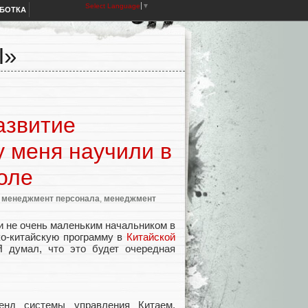
Select Language
▼
АБОТКА
Ы»
азвитие
 меня научили в
оле
,
менеджмент персонала
,
менеджмент
 и не очень маленьким начальником в
ко-китайскую программу в
Китайской
 думал, что это будет очередная
енд системы управления Китаем.