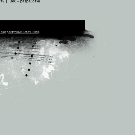
сть
|
Веб – разработка
общедоступных источников
.