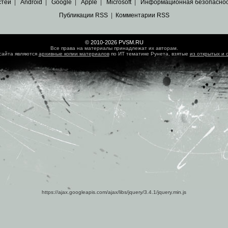
стей
|
Android
|
Google
|
Apple
|
Microsoft
|
Информационная безопасно
Публикации RSS
|
Комментарии RSS
© 2010-2026 PVSM.RU
Все права на материалы принадлежат их авторам.
сайта являются
архивные копии материалов
по ИТ тематике Рунета, взятые
из открытых и 
https://ajax.googleapis.com/ajax/libs/jquery/3.4.1/jquery.min.js