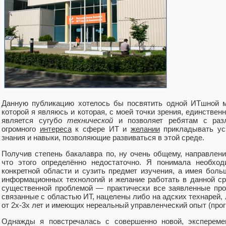
Данную публикацию хотелось бы посвятить одной ИТшной ма
которой я являюсь и которая, с моей точки зрения, единствен
является сугубо
технической
и позволяет ребятам с разл
огромного
интереса
к сфере ИТ и
желании
прикладывать ус
знания и навыки, позволяющие развиваться в этой среде.
Получив степень бакалавра по, ну очень общему, направлен
что этого определённо недостаточно. Я понимала необход
конкретной области и сузить предмет изучения, а имея боль
информационных технологий и желание работать в данной сре
существенной проблемой — практически все заявленные про
связанные с областью ИТ, нацелены либо на адских технарей,
от 2х-3х лет и имеющих нереальный управленческий опыт (про
Однажды я повстречалась с совершенно новой, эксперемен