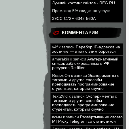
Лучший хостинг сайтов - REG.RU
Промокод 5% скидки на услуги
39CC-C72F-6342-560A
КОММЕНТАРИИ
v4f
к записи
Перебор IP-адресов на
хостинге — и как с этим бороться
amarakin
к записи
Альтернативный
список заблокированных в РФ
ресурсов Re:filter
ResizeOn
к записи
Эксперименты с
тиграми и другие способы
преподавать программирование
студентам, которым скучно
Text2Vid
к записи
Эксперименты с
тиграми и другие способы
преподавать программирование
студентам, которым скучно
всым
к записи
Развёртывание своего
MTProxy Telegram со статистикой