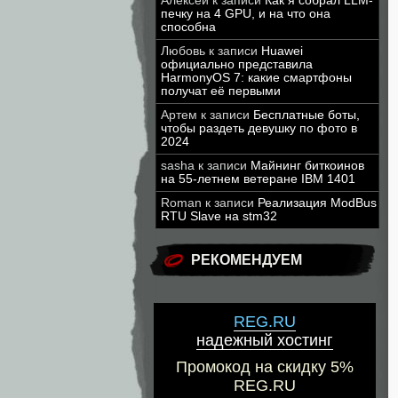
Алексей
к записи
Как я собрал LLM-
печку на 4 GPU, и на что она
способна
Любовь
к записи
Huawei
официально представила
HarmonyOS 7: какие смартфоны
получат её первыми
Артем
к записи
Бесплатные боты,
чтобы раздеть девушку по фото в
2024
sasha
к записи
Майнинг биткоинов
на 55-летнем ветеране IBM 1401
Roman
к записи
Реализация ModBus
RTU Slave на stm32
РЕКОМЕНДУЕМ
REG.RU
надежный хостинг
Промокод на скидку 5%
REG.RU