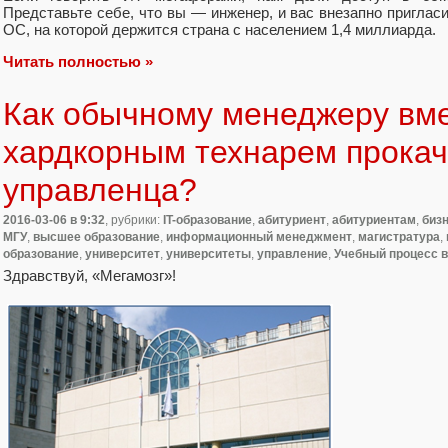
Представьте себе, что вы — инженер, и вас внезапно пригласи
ОС, на которой держится страна с населением 1,4 миллиарда.
Читать полностью »
Как обычному менеджеру вме
хардкорным технарем прокача
управленца?
2016-03-06
в 9:32
, рубрики:
IT-образование
,
абитуриент
,
абитуриентам
,
биз
МГУ
,
высшее образование
,
информационный менеджмент
,
магистратура
,
образование
,
университет
,
университеты
,
управление
,
Учебный процесс в
Здравствуй, «Мегамозг»!