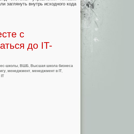
ли заглянуть внутрь исходного кода
сте с
ться до IT-
нес-школы
,
ВШБ
,
Высшая школа бизнеса
мгу
,
менеджмент
,
менеджмент в IT
,
 IT