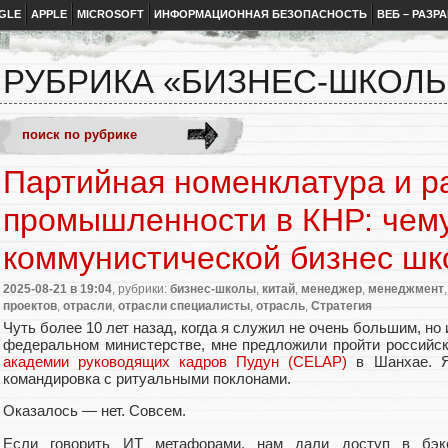
GLE
APPLE
MICROSOFT
ИНФОРМАЦИОННАЯ БЕЗОПАСНОСТЬ
ВЕБ – РАЗР
РУБРИКА «БИЗНЕС-ШКОЛ
Партийная номенклатура и р
промышленности в КНР: чему
коммунистической бизнес шк
2025-08-21
в 19:04
, рубрики:
бизнес-школы
,
китай
,
менеджер
,
менеджмент
проектов
,
отрасли
,
отрасли специалисты
,
отрасль
,
Стратегия
Чуть более 10 лет назад, когда я служил не очень большим, но
федеральном министерстве, мне предложили пройти российс
академии руководящих кадров Пудун (CELAP)
в Шанхае. Я
командировка с ритуальными поклонами.
Оказалось — нет. Совсем.
Если говорить ИТ метафорами, нам дали доступ в бэк