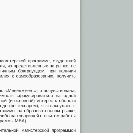
гистерской программе, студенткой
ная, из представленных на рынке, не
ичным бэкграундом, при наличии
илия к самообразованию, получить
ию «Менеджмент», я почувствовала,
имость сфокусироваться на одной
шой (и основной) интерес к области
де (не технарем), я столкнулась с
граммы на образовательном рынке,
 либо на товарищей с опытом работы
граммы MBA).
тальной магистерской программой