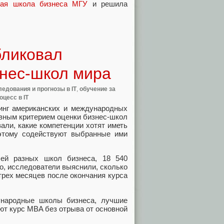
ая школа бизнеса МГУ
и решила
бликовал
нес-школ мира
едования и прогнозы в IT
,
обучение за
цесс в IT
тинг американских и международных
овным критерием оценки бизнес-школ
али, какие компетенции хотят иметь
этому содействуют выбранные ими
й разных школ бизнеса, 18 540
го, исследователи выяснили, сколько
трех месяцев после окончания курса
ународные школы бизнеса, лучшие
ют курс MBA без отрыва от основной