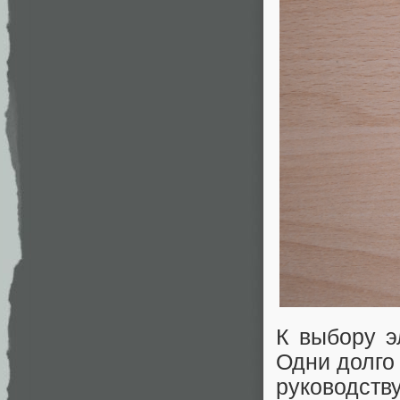
К выбору э
Одни долго
руководс