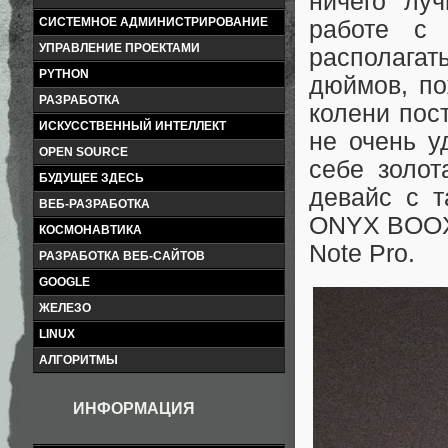
ничего лу
СИСТЕМНОЕ АДМИНИСТРИРОВАНИЕ
работе с 
УПРАВЛЕНИЕ ПРОЕКТАМИ
располага
PYTHON
дюймов, по
РАЗРАБОТКА
колени пост
ИСКУССТВЕННЫЙ ИНТЕЛЛЕКТ
не очень у
OPEN SOURCE
себе золот
БУДУЩЕЕ ЗДЕСЬ
девайс с т
ВЕБ-РАЗРАБОТКА
ONYX BOOX.
КОСМОНАВТИКА
Note Pro.
РАЗРАБОТКА ВЕБ-САЙТОВ
GOOGLE
ЖЕЛЕЗО
LINUX
АЛГОРИТМЫ
ИНФОРМАЦИЯ