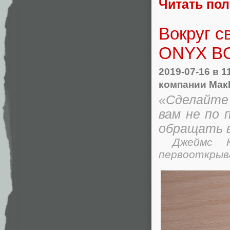
Читать по
Вокруг с
ONYX BO
2019-07-16
в 1
компании Мак
«Сделайте 
вам не по 
обращать в
Джеймс Ку
первооткрыв