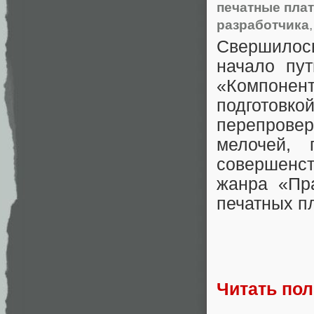
печатные пла
разработчика
Свершилось
начало пу
«Компонен
подготов
перепрове
мелочей, 
совершенс
жанра «Пр
печатных п
Читать по