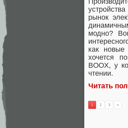
Производит
устройства
рынок элек
динамичным
модно? Во
интересног
как новые 
хочется п
BOOX, у ко
чтении.
Читать по
1
2
3
»