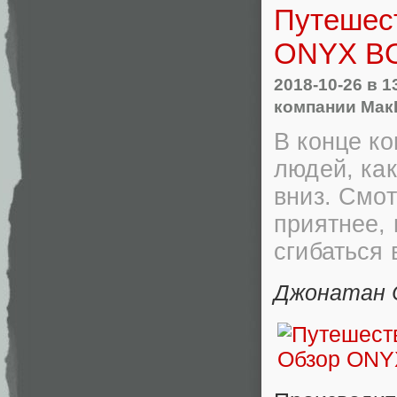
Путешест
ONYX BO
2018-10-26
в 1
компании Мак
В конце ко
людей, как
вниз. Смот
приятнее, 
сгибаться
Джонатан 