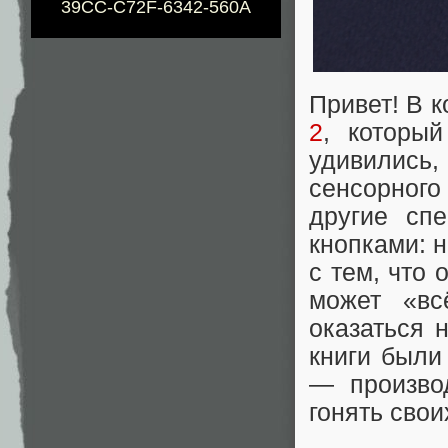
39CC-C72F-6342-560A
Привет! В 
2
, которы
удивились,
сенсорного 
другие сп
кнопками: 
с тем, что
может «вс
оказаться 
книги были
— произво
гонять свои