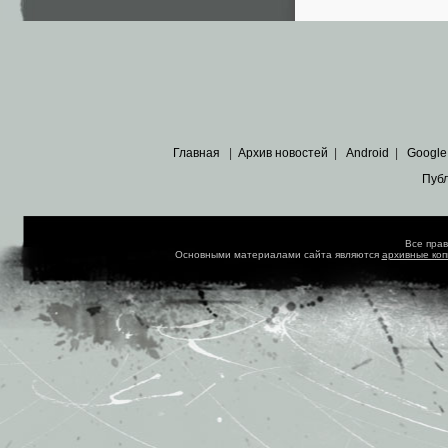
Главная
|
Архив новостей
|
Android
|
Google
Пуб
Все пра
Основными материалами сайта являются
архивные ко