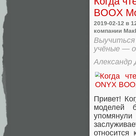
Когда чт
BOOX Mon
2019-02-12
в 1
компании Мак
Выучиться
учёные — о
Александр
Привет! Ко
моделей 
упомянули 
заслуживае
относится 