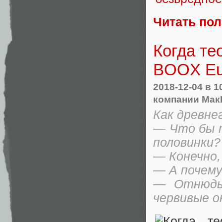
Читать по
Когда те
BOOX Eu
2018-12-04
в 1
компании Мак
Как древне
— Что бы т
половинки?
— Конечно,
— А почему
— Отнюдь.
червивые о