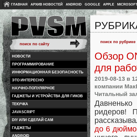
ГЛАВНАЯ
АРХИВ НОВОСТЕЙ
ANDROID
GOOGLE
APPLE
MICROSOF
РУБРИК
Обзор O
НОВОСТИ
ПРОГРАММИРОВАНИЕ
для рабо
ИНФОРМАЦИОННАЯ БЕЗОПАСНОСТЬ
2019-08-13
в 1
ЭТО ИНТЕРЕСНО
компании Мак
НАУЧНО-ПОПУЛЯРНОЕ
Читальный за
ГАДЖЕТЫ И УСТРОЙСТВА ДЛЯ ГИКОВ
Давненьк
ТЕКУЧКА
ридеров! 
JAVASCRIPT
рассказыва
DIY ИЛИ СДЕЛАЙ САМ
до 6 дюймо
ГАДЖЕТЫ
ANDROID