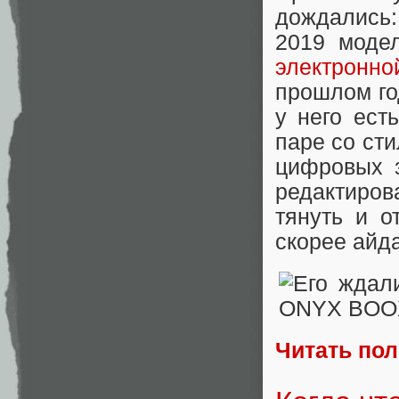
дождались
2019 модел
электронно
прошлом го
у него ес
паре со ст
цифровых з
редактиро
тянуть и о
скорее айда
Читать по