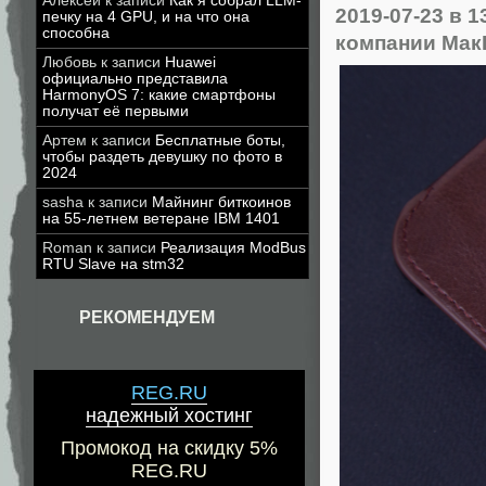
Алексей
к записи
Как я собрал LLM-
2019-07-23
в 1
печку на 4 GPU, и на что она
способна
компании Мак
Любовь
к записи
Huawei
официально представила
HarmonyOS 7: какие смартфоны
получат её первыми
Артем
к записи
Бесплатные боты,
чтобы раздеть девушку по фото в
2024
sasha
к записи
Майнинг биткоинов
на 55-летнем ветеране IBM 1401
Roman
к записи
Реализация ModBus
RTU Slave на stm32
РЕКОМЕНДУЕМ
REG.RU
надежный хостинг
Промокод на скидку 5%
REG.RU