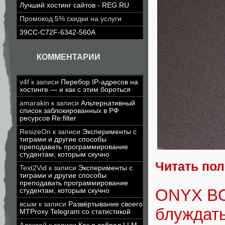
Лучший хостинг сайтов - REG.RU
Промокод 5% скидки на услуги
39CC-C72F-6342-560A
КОММЕНТАРИИ
v4f
к записи
Перебор IP-адресов на
хостинге — и как с этим бороться
amarakin
к записи
Альтернативный
список заблокированных в РФ
ресурсов Re:filter
ResizeOn
к записи
Эксперименты с
тиграми и другие способы
преподавать программирование
студентам, которым скучно
Читать по
Text2Vid
к записи
Эксперименты с
тиграми и другие способы
преподавать программирование
ONYX BO
студентам, которым скучно
всым
к записи
Развёртывание своего
блуждат
MTProxy Telegram со статистикой