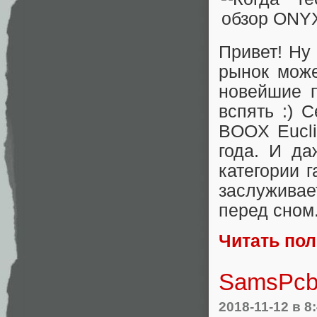
Привет! Ну 
рынок може
новейшие п
вспять :) 
BOOX Eucli
года. И да
категории 
заслужива
перед сном
Читать по
SamsPcbG
2018-11-12
в 8