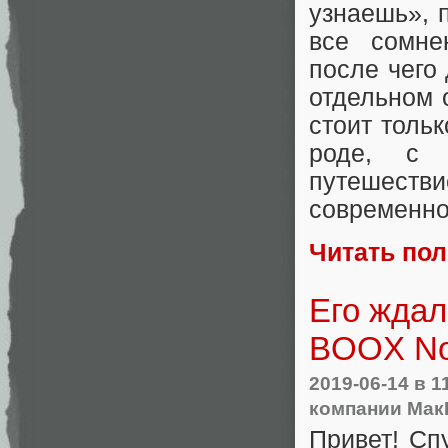
узнаешь», 
все сомне
после чего
отдельном 
стоит тольк
роде, с 
путешеств
современно
Читать по
Его ждал
BOOX No
2019-06-14
в 1
компании Мак
Привет! Сп