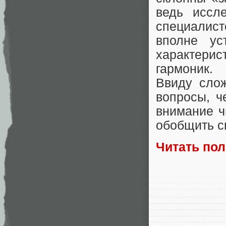
ведь иссл
специалист
вполне ус
характерис
гармоник.
Ввиду слож
вопросы, ч
внимание ч
обобщить с
Читать по