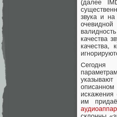
(далее IM
существенн
звука и на
очевидной
валидность
качества з
качества, 
игнорируют
Сегодня 
параметра
указывают 
описанном
искажения 
им придаё
аудиоаппар
склонны «з