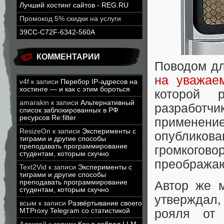
Лучший хостинг сайтов - REG.RU
Промокод 5% скидки на услуги
39CC-C72F-6342-560A
КОММЕНТАРИИ
Поводом дл
на уважае
v4f
к записи
Перебор IP-адресов на
хостинге — и как с этим бороться
которой 
amarakin
к записи
Альтернативный
разработ
список заблокированных в РФ
ресурсов Re:filter
применен
ResizeOn
к записи
Эксперименты с
опубликова
тиграми и другие способы
преподавать программирование
громкогов
студентам, которым скучно
преображаю
Text2Vid
к записи
Эксперименты с
тиграми и другие способы
преподавать программирование
Автор же 
студентам, которым скучно
утверждал
всым
к записи
Развёртывание своего
MTProxy Telegram со статистикой
рояля от 