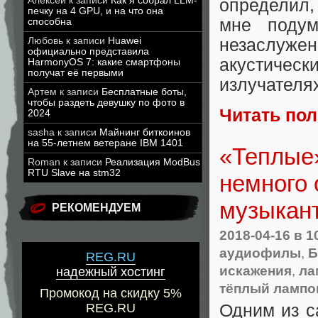
Алексей
к записи
Как я собрал LLM-
определил,
печку на 4 GPU, и на что она
мне подум
способна
Любовь
к записи
Huawei
незаслуже
официально представила
акустически
HarmonyOS 7: какие смартфоны
получат её первыми
излучателя
Артем
к записи
Бесплатные боты,
чтобы раздеть девушку по фото в
Читать по
2024
sasha
к записи
Майнинг биткоинов
на 55-летнем ветеране IBM 1401
«Теплые
Roman
к записи
Реализация ModBus
RTU Slave на stm32
немного 
музыкан
РЕКОМЕНДУЕМ
2018-04-16
в 1
аудиофилы
,
Б
REG.RU
искажения
,
ла
надежный хостинг
тёплый лампо
Промокод на скидку 5%
Одним из с
REG.RU