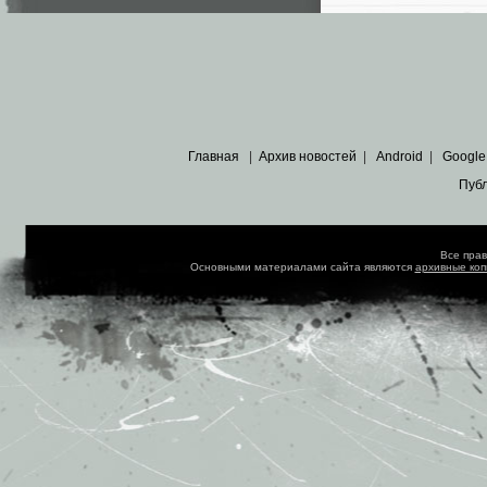
Главная
|
Архив новостей
|
Android
|
Google
Пуб
Все пра
Основными материалами сайта являются
архивные ко