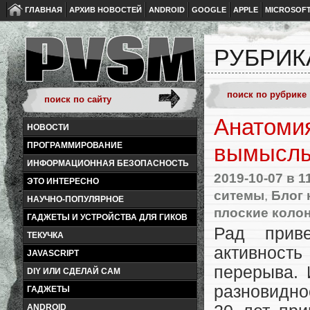
ГЛАВНАЯ
АРХИВ НОВОСТЕЙ
ANDROID
GOOGLE
APPLE
MICROSOF
РУБРИК
Анатомия
НОВОСТИ
ПРОГРАММИРОВАНИЕ
вымыслы
ИНФОРМАЦИОННАЯ БЕЗОПАСНОСТЬ
2019-10-07
в 1
ЭТО ИНТЕРЕСНО
ситемы
,
Блог 
НАУЧНО-ПОПУЛЯРНОЕ
плоские коло
ГАДЖЕТЫ И УСТРОЙСТВА ДЛЯ ГИКОВ
Рад приве
ТЕКУЧКА
активност
JAVASCRIPT
перерыва. 
DIY ИЛИ СДЕЛАЙ САМ
разновидно
ГАДЖЕТЫ
ANDROID