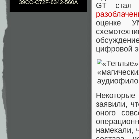
39CC-C72F-6342-560A
GT ста
разоблачен
оценке У
схемотехн
обсужден
цифровой э
Некоторые 
заявили, чт
оного сов
операционн
намекали, 
состава и