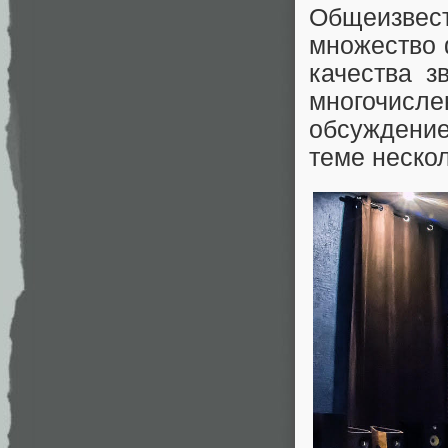
Общеизвест
множество 
качества з
многочисл
обсуждени
теме неско