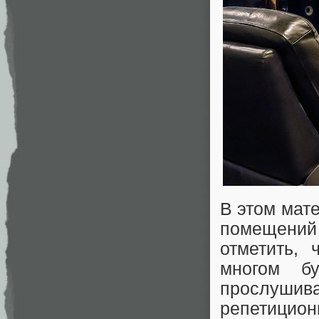
В этом мат
помещени
отметить, 
многом б
прослушива
репетицион