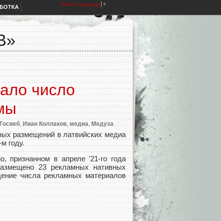
Select Language
▼
АБОТКА
В»
пало число
мы
Госвеб
,
Иван Колпаков
,
медиа
,
Медуза
ных размещений в латвийских медиа
м году.
io
,
признанном в апреле '21-го года
размещено 23 рекламных нативных
дение числа рекламных материалов