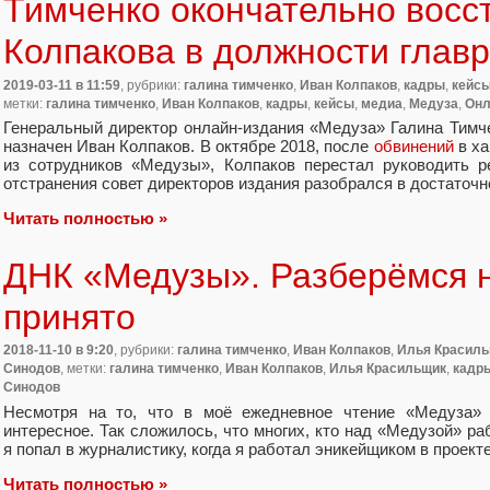
Тимченко окончательно восс
Колпакова в должности глав
2019-03-11
в 11:59
, рубрики:
галина тимченко
,
Иван Колпаков
,
кадры
,
кейс
метки:
галина тимченко
,
Иван Колпаков
,
кадры
,
кейсы
,
медиа
,
Медуза
,
Онл
Генеральный директор онлайн-издания
«
Медуза» Галина Тимч
назначен Иван Колпаков. В октябре 2018
,
после
обвинений
в ха
из сотрудников
«
Медузы», Колпаков перестал руководить р
отстранения совет директоров издания разобрался в достаточн
Читать полностью »
ДНК «Медузы». Разберёмся на
принято
2018-11-10
в 9:20
, рубрики:
галина тимченко
,
Иван Колпаков
,
Илья Красил
Синодов
, метки:
галина тимченко
,
Иван Колпаков
,
Илья Красильщик
,
кадр
Синодов
Несмотря на то
,
что в моё ежедневное чтение
«
Медуза» 
интересное. Так сложилось
,
что многих
,
кто над
«
Медузой» раб
я попал в журналистику
,
когда я работал эникейщиком в проект
Читать полностью »