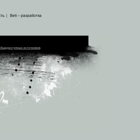
сть
|
Веб – разработка
общедоступных источников
.