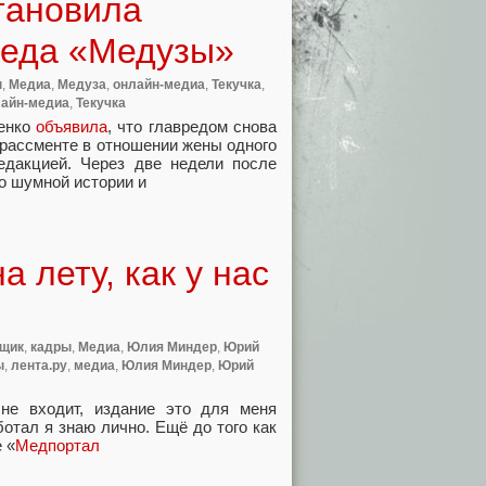
тановила
реда «Медузы»
ы
,
Медиа
,
Медуза
,
онлайн-медиа
,
Текучка
,
айн-медиа
,
Текучка
енко
объявила
, что главредом снова
рассменте в отношении жены одного
едакцией. Через две недели после
о шумной истории и
 лету, как у нас
ьщик
,
кадры
,
Медиа
,
Юлия Миндер
,
Юрий
ы
,
лента.ру
,
медиа
,
Юлия Миндер
,
Юрий
не входит
,
издание это для меня
отал я знаю лично. Ещё до того как
е
«
Медпортал