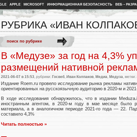
GLE
APPLE
MICROSOFT
ИНФОРМАЦИОННАЯ БЕЗОПАСНОСТЬ
ВЕБ – РАЗР
РУБРИКА «ИВАН КОЛПАКО
В «Медузе» за год на 4,3% у
размещений нативной рекла
2021-06-07
в 15:53
, рубрики:
Госвеб
,
Иван Колпаков
,
Медиа
,
Медуза
, метки:
Издание Roem.ru провело исследование рынка рекламы натив
ориентированных на русскоязычную аудиторию в 2020-м и 2021-
В ходе исследования обнаружилось
,
что в издании Meduza.
иностранным агентом
,
в 2020-м году в мае месяце было 
материала
,
а в аналогичном периоде 2021-го года — 22. Па
составило 4,3%
Читать полностью »