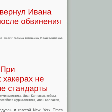
 вернул Ивана
после обвинения
за
, метки:
галина тимченко
,
Иван Колпаков
,
 При
х хакерах не
е стандарты
 журналистика
,
Иван Колпаков
,
кейсы
,
остойная журналистика
,
Иван Колпаков
,
едуза» и газетой New York Times.