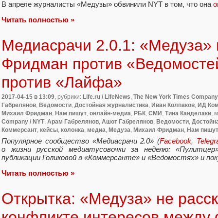
В апреле журналисты
«
Медузы» обвинили NYT в том
,
что она
о
Читать полностью »
Медиасрачи 2.0.1: «Медуза» 
Фридман против «Ведомосте
против «Лайфа»
2017-04-15
в 13:09
, рубрики:
Life.ru / LifeNews
,
The New York Times Company
Габрелянов
,
Ведомости
,
Достойная журналистика
,
Иван Колпаков
,
ИД Ко
Михаил Фридман
,
Нам пишут
,
онлайн-медиа
,
РБК
,
СМИ
,
Тина Канделаки
, 
Company / NYT
,
Арам Габрелянов
,
Ашот Габрелянов
,
Ведомости
,
Достойн
Коммерсант
,
кейсы
,
колонка
,
медиа
,
Медуза
,
Михаил Фридман
,
Нам пишу
Популярное сообщество
«
Медиасрачи 2.0»
(
Facebook
,
Teleg
о жизни русской медиатусовочки за неделю: «Пулитцер»
публикации Голиковой в «Коммерсанте» и «Ведомостях» и пок
Читать полностью »
Открытка: «Медуза» не расс
конфликте интересов между