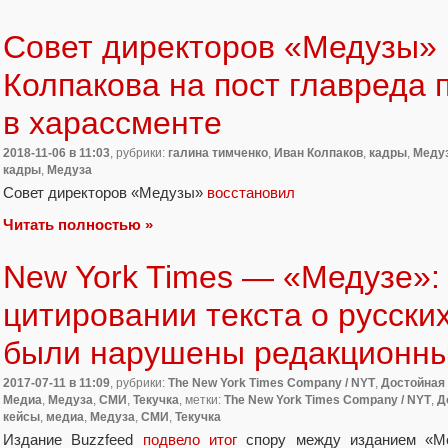
Совет директоров «Медузы»
Колпакова на пост главреда 
в харассменте
2018-11-06
в 11:03
, рубрики:
галина тимченко
,
Иван Колпаков
,
кадры
,
Меду
кадры
,
Медуза
Совет директоров «Медузы»
восстановил
Читать полностью »
New York Times — «Медузе»:
цитировании текста о русски
были нарушены редакционны
2017-07-11
в 11:09
, рубрики:
The New York Times Company / NYT
,
Достойная
Медиа
,
Медуза
,
СМИ
,
Текучка
, метки:
The New York Times Company / NYT
,
Д
кейсы
,
медиа
,
Медуза
,
СМИ
,
Текучка
Издание Buzzfeed
подвело итог
спору между изданием
«
М