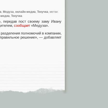
а
,
Медуза
,
онлайн-медиа
,
Текучка
, метки:
-медиа
,
Текучка
, передав пост своему заму Ивану
дителем
,
сообщает
«Медуза».
 разделения полномочий в компании
,
е правильное решение», — добавляет