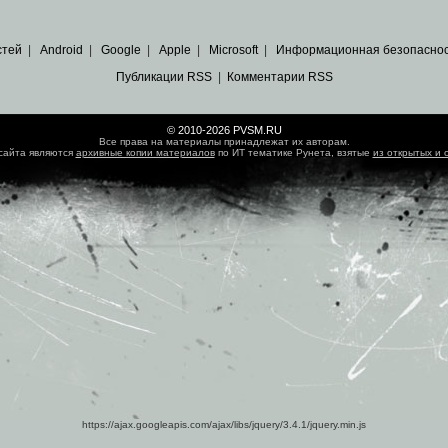
стей
|
Android
|
Google
|
Apple
|
Microsoft
|
Информационная безопасно
Публикации RSS
|
Комментарии RSS
© 2010-2026 PVSM.RU
Все права на материалы принадлежат их авторам.
сайта являются
архивные копии материалов
по ИТ тематике Рунета, взятые
из открытых и 
https://ajax.googleapis.com/ajax/libs/jquery/3.4.1/jquery.min.js