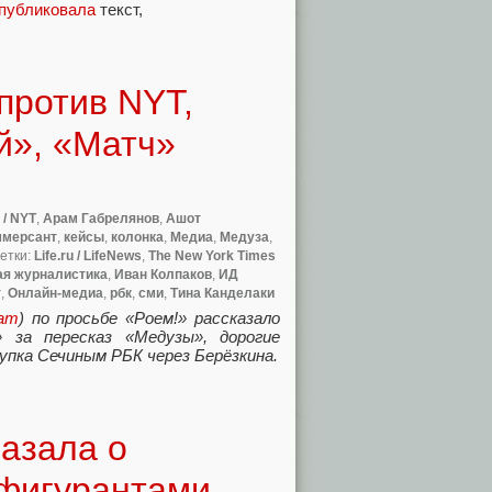
публиковала
текст
,
против NYT,
й», «Матч»
 / NYT
,
Арам Габрелянов
,
Ашот
ммерсант
,
кейсы
,
колонка
,
Медиа
,
Медуза
,
метки:
Life.ru / LifeNews
,
The New York Times
ая журналистика
,
Иван Колпаков
,
ИД
т
,
Онлайн-медиа
,
рбк
,
сми
,
Тина Канделаки
ram
) по просьбе
«
Роем!» рассказало
 за пересказ
«
Медузы», дорогие
упка Сечиным РБК через Берёзкина.
казала о
 фигурантами