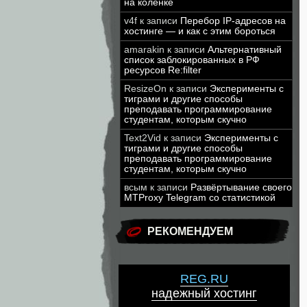
на коленке
v4f
к записи
Перебор IP-адресов на
хостинге — и как с этим бороться
amarakin
к записи
Альтернативный
список заблокированных в РФ
ресурсов Re:filter
ResizeOn
к записи
Эксперименты с
тиграми и другие способы
преподавать программирование
студентам, которым скучно
Text2Vid
к записи
Эксперименты с
тиграми и другие способы
преподавать программирование
студентам, которым скучно
всым
к записи
Развёртывание своего
MTProxy Telegram со статистикой
РЕКОМЕНДУЕМ
REG.RU
надежный хостинг