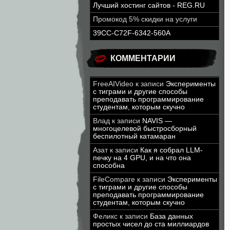
Лучший хостинг сайтов - REG.RU
Промокод 5% скидки на услуги
39CC-C72F-6342-560A
КОММЕНТАРИИ
FreeAIVideo
к записи
Эксперименты
с тиграми и другие способы
преподавать программирование
студентам, которым скучно
Влад
к записи
NAVIS —
многоцелевой быстросборный
беспилотный катамаран
Азат
к записи
Как я собрал LLM-
печку на 4 GPU, и на что она
способна
FileCompare
к записи
Эксперименты
с тиграми и другие способы
преподавать программирование
студентам, которым скучно
Феликс
к записи
База данных
простых чисел до ста миллиардов