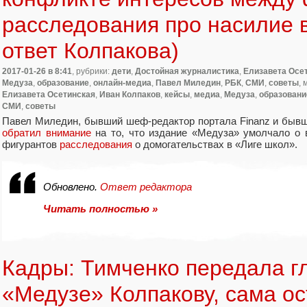
расследования про насилие в
ответ Колпакова)
2017-01-26
в 8:41
, рубрики:
дети
,
Достойная журналистика
,
Елизавета Осе
Медуза
,
образование
,
онлайн-медиа
,
Павел Миледин
,
РБК
,
СМИ
,
советы
, 
Елизавета Осетинская
,
Иван Колпаков
,
кейсы
,
медиа
,
Медуза
,
образовани
СМИ
,
советы
Павел Миледин
,
бывший шеф-редактор портала Finanz и бывш
обратил внимание
на то
,
что издание
«
Медуза» умолчало о 
фигурантов
расследования
о домогательствах в «Лиге школ».
Обновлено.
Ответ редактора
Читать полностью »
Кадры: Тимченко передала г
«Медузе» Колпакову, сама ос