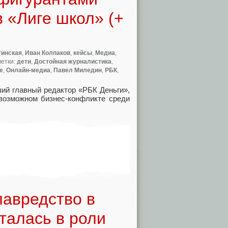
 «Лиге школ» (+
тинская
,
Иван Колпаков
,
кейсы
,
Медиа
,
метки:
дети
,
Достойная журналистика
,
е
,
Онлайн-медиа
,
Павел Миледин
,
РБК
,
ий главный редактор
«
РБК Деньги»,
возможном бизнес-конфликте среди
лавредство в
талась в роли