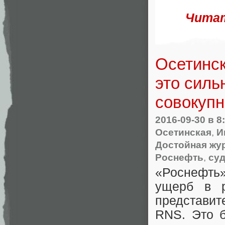
Читат
Осетинск
это силь
совокупн
2016-09-30
в 8
Осетинская
,
И
Достойная жу
Роснефть
,
су
«Роснефть
ущерб в р
представит
RNS. Это б