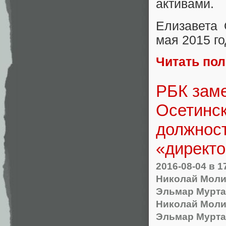
активами.
Елизавета 
мая 2015 г
Читать по
РБК зам
Осетинск
должност
«директо
2016-08-04
в 1
Николай Моли
Эльмар Мурта
Николай Моли
Эльмар Мурта