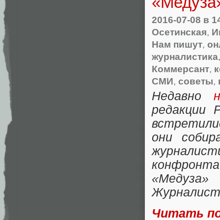
«Медуза»
2016-07-08
в 1
Осетинская
,
И
Нам пишут
,
он
журналистика
Коммерсант
,
к
СМИ
,
советы
,
Недавно
редакции 
встретили
они собир
журналис
конфронт
«
Медуз
Журналис
Читать п