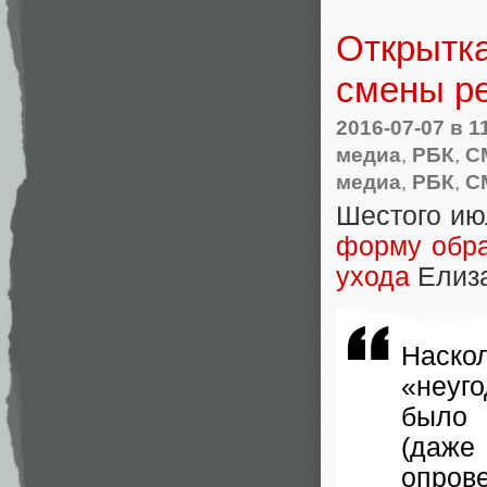
Открытка
смены ре
2016-07-07
в 1
медиа
,
РБК
,
С
медиа
,
РБК
,
С
Шестого ию
форму обра
ухода
Елиза
Наско
«неуг
было 
(даже
опров