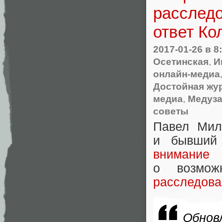
расследо
ответ Ко
2017-01-26
в 8
Осетинская
,
И
онлайн-медиа
Достойная жу
медиа
,
Медуз
советы
Павел Мил
и бывший 
внимание
н
о возмож
расследова
Обнов