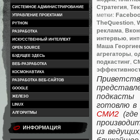
Стратегия
,
Те
СИСТЕМНОЕ АДМИНИСТРИРОВАНИЕ
метки:
Facebo
УПРАВЛЕНИЕ ПРОЕКТАМИ
TheQuestion
,
PYTHON
реклама
,
Вкон
РАЗРАБОТКА
интервью
,
инт
ИСКУССТВЕННЫЙ ИНТЕЛЛЕКТ
Маша Георгие
OPEN SOURCE
агрегаторы
,
о
БУДУЩЕЕ ЗДЕСЬ
подкастинг
,
С
ВЕБ-РАЗРАБОТКА
эффективност
КОСМОНАВТИКА
Приветст
РАЗРАБОТКА ВЕБ-САЙТОВ
представ
GOOGLE
подкасты
ЖЕЛЕЗО
готовлю в
LINUX
СМИ2
(где
АЛГОРИТМЫ
производи
ИНФОРМАЦИЯ
из ведущих