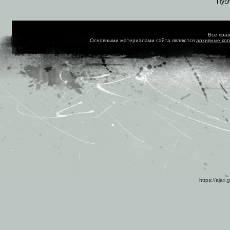
Пуб
Все пра
Основными материалами сайта являются
архивные ко
https://ajax.