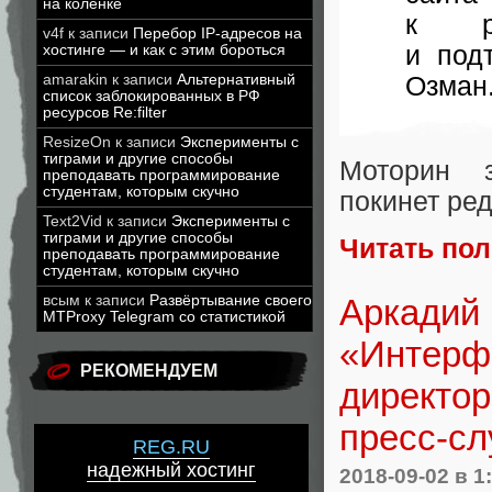
на коленке
к ру
v4f
к записи
Перебор IP-адресов на
и под
хостинге — и как с этим бороться
Озман
amarakin
к записи
Альтернативный
список заблокированных в РФ
ресурсов Re:filter
ResizeOn
к записи
Эксперименты с
тиграми и другие способы
Моторин з
преподавать программирование
студентам, которым скучно
покинет ре
Text2Vid
к записи
Эксперименты с
тиграми и другие способы
Читать по
преподавать программирование
студентам, которым скучно
всым
к записи
Развёртывание своего
Аркадий
MTProxy Telegram со статистикой
«Интерфа
РЕКОМЕНДУЕМ
директор
пресс-сл
REG.RU
надежный хостинг
2018-09-02
в 1