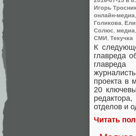
Игорь Тросни
онлайн-медиа
Голикова
,
Ели
Солюс
,
медиа
СМИ
,
Текучка
К следующе
главреда о
главреда
журналист
проекта в 
20 ключевы
редактора
,
отделов и 
Читать по