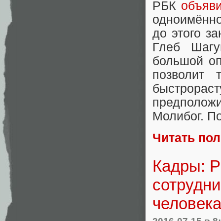
РБК
объяв
одноимённо
до этого з
Глеб Шагу
большой оп
позволит 
быстрора
предполо
Молибог. П
Читать по
Кадры: 
сотрудни
человек
2016-07-15
в 8