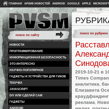
ГЛАВНАЯ
АРХИВ НОВОСТЕЙ
ANDROID
GOOGLE
APPLE
MICROSOF
РУБРИК
Расстав
НОВОСТИ
ПРОГРАММИРОВАНИЕ
Алексан
ИНФОРМАЦИОННАЯ БЕЗОПАСНОСТЬ
Синодов
ЭТО ИНТЕРЕСНО
НАУЧНО-ПОПУЛЯРНОЕ
2019-10-21
в 1
ГАДЖЕТЫ И УСТРОЙСТВА ДЛЯ ГИКОВ
Times Compan
ТЕКУЧКА
аналитика
,
ба
Елизавета Ос
JAVASCRIPT
краудфандинг
DIY ИЛИ СДЕЛАЙ САМ
реклама
,
Ново
ГАДЖЕТЫ
медиа
,
платны
ANDROID