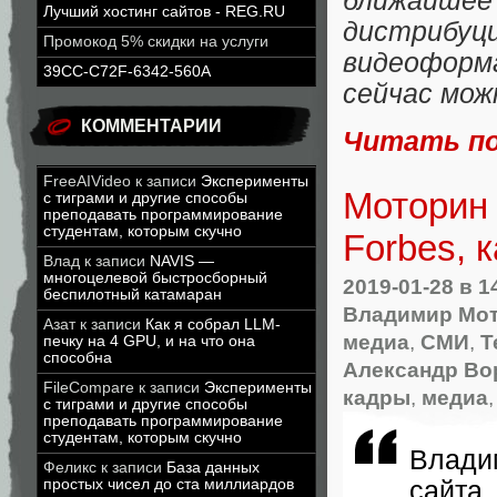
ближайше
Лучший хостинг сайтов - REG.RU
дистрибу
Промокод 5% скидки на услуги
видеоформ
39CC-C72F-6342-560A
сейчас мо
КОММЕНТАРИИ
Читать п
FreeAIVideo
к записи
Эксперименты
Моторин 
с тиграми и другие способы
преподавать программирование
студентам, которым скучно
Forbes, 
Влад
к записи
NAVIS —
многоцелевой быстросборный
2019-01-28
в 1
беспилотный катамаран
Владимир Мо
Азат
к записи
Как я собрал LLM-
медиа
,
СМИ
,
Т
печку на 4 GPU, и на что она
способна
Александр Во
FileCompare
к записи
Эксперименты
кадры
,
медиа
с тиграми и другие способы
преподавать программирование
студентам, которым скучно
Влади
Феликс
к записи
База данных
сайта 
простых чисел до ста миллиардов