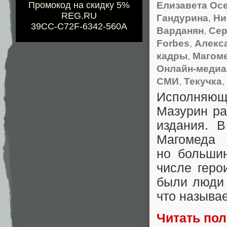
Елизавета Ос
Промокод на скидку 5%
REG.RU
Гандурина
,
Ни
39CC-C72F-6342-560A
Варданян
,
Сер
Forbes
,
Алекс
кадры
,
Магом
Онлайн-медиа
СМИ
,
Текучка
,
Исполняющ
Мазурин ра
издания. 
Магомеда
но большин
числе геро
были люди 
что называ
Читать по